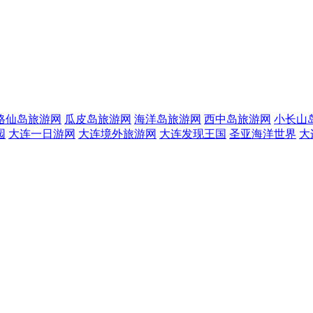
格仙岛旅游网
瓜皮岛旅游网
海洋岛旅游网
西中岛旅游网
小长山
园
大连一日游网
大连境外旅游网
大连发现王国
圣亚海洋世界
大