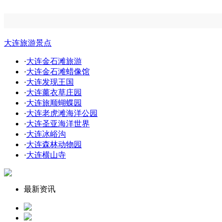
大连旅游景点
·
大连金石滩旅游
·
大连金石滩蜡像馆
·
大连发现王国
·
大连薰衣草庄园
·
大连旅顺蝴蝶园
·
大连老虎滩海洋公园
·
大连圣亚海洋世界
·
大连冰峪沟
·
大连森林动物园
·
大连横山寺
最新资讯