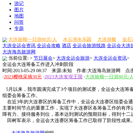
游记
图片
地图
问答
专题
大连旅顺一日游80元/人
水云涧水乐园
大连游艇
金石
大连全运会资讯
全运会攻略
酒店
全运会旅游线路
全运会大连
大连海岛旅游网
当前位置:
>
节日展会
>
大连全运会旅游
>
大连全运会资讯
>
全运会大连筹备工作进入冲刺阶段
时间:2013-05-29 08:37 来源:未知 作者:大连海岛旅游网 点击
·
2023樱桃采摘30元
·
2023大连发现王国
·
大连旅顺一日游80元/
5月以来，我市圆满完成了3个项目的测试赛，全运会大连筹
组委会筹备工作。
在近3年的大连赛区的筹备工作中，全运会大连赛区组委会通
主要时间节点的重要工作，实现了大连赛区各筹备工作的有序
障有力、接待服务到位，基本达到测试的预期目标，得到十二
田树军表示，全运会大连赛区筹备工作已取得了阶段性成果。
------
大连海岛旅游网
编辑