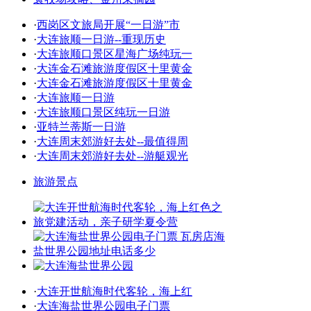
·
西岗区文旅局开展“一日游”市
·
大连旅顺一日游--重现历史
·
大连旅顺口景区星海广场纯玩一
·
大连金石滩旅游度假区十里黄金
·
大连金石滩旅游度假区十里黄金
·
大连旅顺一日游
·
大连旅顺口景区纯玩一日游
·
亚特兰蒂斯一日游
·
大连周末郊游好去处--最值得周
·
大连周末郊游好去处--游艇观光
旅游景点
·
大连开世航海时代客轮，海上红
·
大连海盐世界公园电子门票