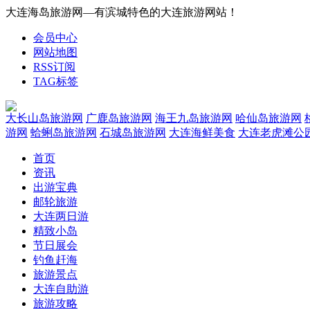
大连海岛旅游网—有滨城特色的大连旅游网站！
会员中心
网站地图
RSS订阅
TAG标签
大长山岛旅游网
广鹿岛旅游网
海王九岛旅游网
哈仙岛旅游网
游网
蛤蜊岛旅游网
石城岛旅游网
大连海鲜美食
大连老虎滩公
首页
资讯
出游宝典
邮轮旅游
大连两日游
精致小岛
节日展会
钓鱼赶海
旅游景点
大连自助游
旅游攻略