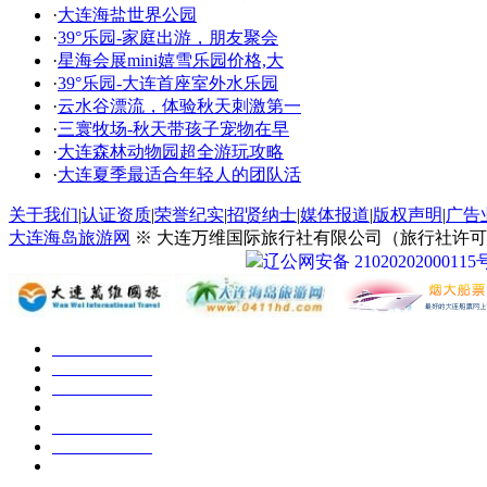
·
大连海盐世界公园
·
39°乐园-家庭出游，朋友聚会
·
星海会展mini嬉雪乐园价格,大
·
39°乐园-大连首座室外水乐园
·
云水谷漂流，体验秋天刺激第一
·
三寰牧场-秋天带孩子宠物在早
·
大连森林动物园超全游玩攻略
·
大连夏季最适合年轻人的团队活
关于我们
|
认证资质
|
荣誉纪实
|
招贤纳士
|
媒体报道
|
版权声明
|
广告
大连海岛旅游网
※ 大连万维国际旅行社有限公司（旅行社许可证号：
辽公网安备 21020202000115