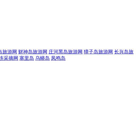
岛旅游网
财神岛旅游网
庄河黑岛旅游网
獐子岛旅游网
长兴岛旅
连采摘网
塞里岛
乌蟒岛
凤鸣岛