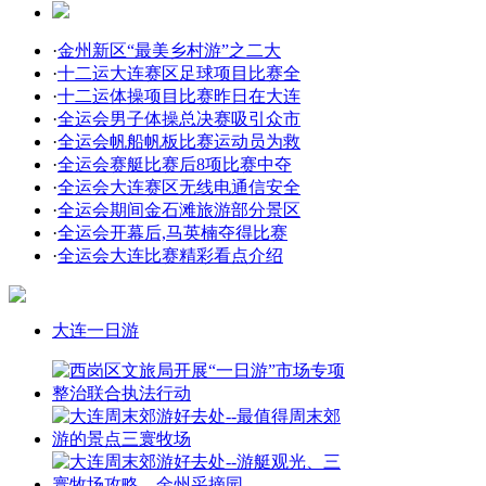
·
金州新区“最美乡村游”之二大
·
十二运大连赛区足球项目比赛全
·
十二运体操项目比赛昨日在大连
·
全运会男子体操总决赛吸引众市
·
全运会帆船帆板比赛运动员为救
·
全运会赛艇比赛后8项比赛中夺
·
全运会大连赛区无线电通信安全
·
全运会期间金石滩旅游部分景区
·
全运会开幕后,马英楠夺得比赛
·
全运会大连比赛精彩看点介绍
大连一日游