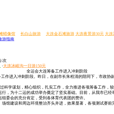
滩蜡像馆
长白山旅游
大连金石滩旅游
大连夜景游30元
大连
旅游指南
:
次
人
·
大连冰峪沟一日游150元
全运会大连筹备工作进入冲刺阶段
备工作进入冲刺阶段。昨日，在副市长朱程清的陪同下，市政协
过科学谋划，精心组织，扎实工作，全力推进各项筹备工作，较
运行，为十二运的成功举办奠定了坚实基础。目前，从我市已经
运组委会的充分肯定，受到各体育代表团的赞许。
场馆建设和周边环境整治齐头并进，效果显著，各项测试赛前