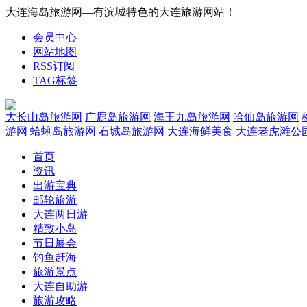
大连海岛旅游网—有滨城特色的大连旅游网站！
会员中心
网站地图
RSS订阅
TAG标签
大长山岛旅游网
广鹿岛旅游网
海王九岛旅游网
哈仙岛旅游网
游网
蛤蜊岛旅游网
石城岛旅游网
大连海鲜美食
大连老虎滩公
首页
资讯
出游宝典
邮轮旅游
大连两日游
精致小岛
节日展会
钓鱼赶海
旅游景点
大连自助游
旅游攻略