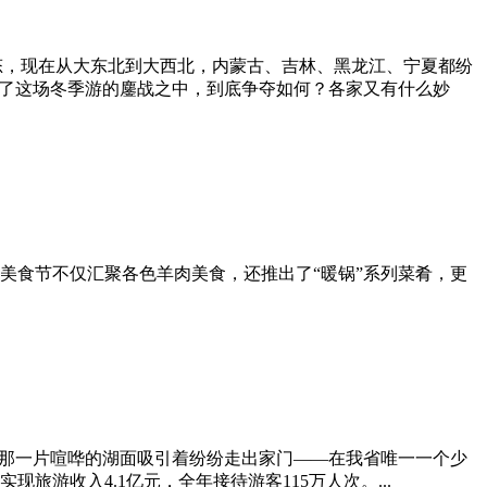
”状态，现在从大东北到大西北，内蒙古、吉林、黑龙江、宁夏都纷
入了这场冬季游的鏖战之中，到底争夺如何？各家又有什么妙
美食节不仅汇聚各色羊肉美食，还推出了“暖锅”系列菜肴，更
、那一片喧哗的湖面吸引着纷纷走出家门——在我省唯一一个少
旅游收入4.1亿元，全年接待游客115万人次。...