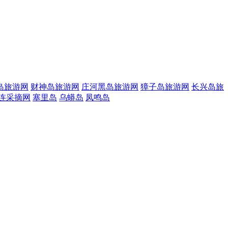
岛旅游网
财神岛旅游网
庄河黑岛旅游网
獐子岛旅游网
长兴岛旅
连采摘网
塞里岛
乌蟒岛
凤鸣岛