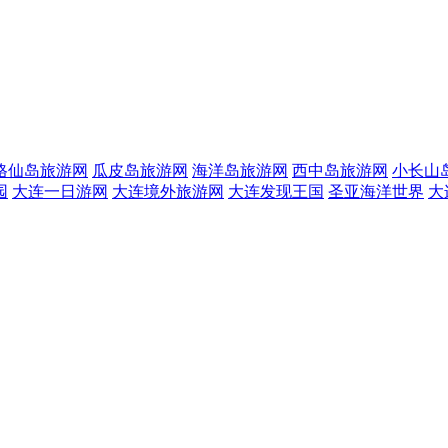
格仙岛旅游网
瓜皮岛旅游网
海洋岛旅游网
西中岛旅游网
小长山
园
大连一日游网
大连境外旅游网
大连发现王国
圣亚海洋世界
大