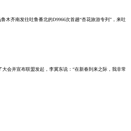
鲁木齐南发往吐鲁番北的D9966次首趟“杏花旅游专列”，来吐
了大会并宣布联盟发起，李冀东说：“在新春到来之际，我非常