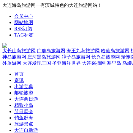
大连海岛旅游网—有滨城特色的大连旅游网站！
会员中心
网站地图
RSS订阅
TAG标签
大长山岛旅游网
广鹿岛旅游网
海王九岛旅游网
哈仙岛旅游网
神岛旅游网
庄河黑岛旅游网
獐子岛旅游网
长兴岛旅游网
蛤蜊
外旅游网
大连发现王国
圣亚海洋世界
大连采摘网
塞里岛
乌蟒
首页
资讯
出游宝典
邮轮旅游
大连两日游
精致小岛
节日展会
钓鱼赶海
旅游景点
大连自助游