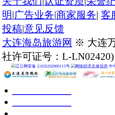
关于我们
|
认证资质
|
荣誉
明
|
广告业务
|
商家服务
|
客
投稿
|
意见反馈
大连海岛旅游网
※ 大连
社许可证号：L-LN02420)
辽公网安备 21020202000115号
中