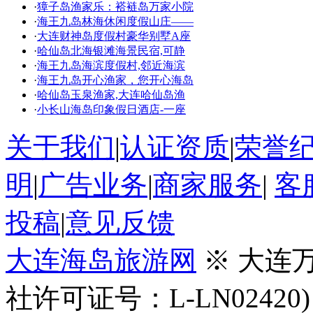
·
獐子岛渔家乐：褡裢岛万家小院
·
海王九岛林海休闲度假山庄——
·
大连财神岛度假村豪华别墅A座
·
哈仙岛北海银滩海景民宿,可静
·
海王九岛海滨度假村,邻近海滨
·
海王九岛开心渔家，您开心海岛
·
哈仙岛玉泉渔家,大连哈仙岛渔
·
小长山海岛印象假日酒店-一座
关于我们
|
认证资质
|
荣誉
明
|
广告业务
|
商家服务
|
客
投稿
|
意见反馈
大连海岛旅游网
※ 大连
社许可证号：L-LN02420)