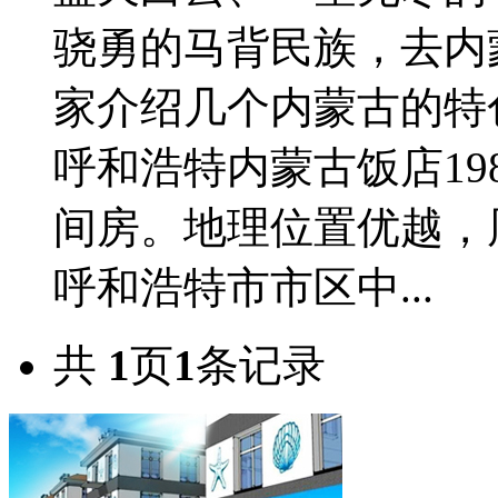
骁勇的马背民族，去内
家介绍几个内蒙古的特
呼和浩特内蒙古饭店1986
间房。地理位置优越，
呼和浩特市市区中...
共
1
页
1
条记录