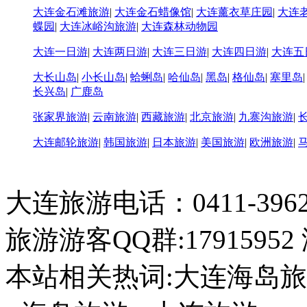
大连金石滩旅游
|
大连金石蜡像馆
|
大连薰衣草庄园
|
大连
蝶园
|
大连冰峪沟旅游
|
大连森林动物园
大连一日游
|
大连两日游
|
大连三日游
|
大连四日游
|
大连五
大长山岛
|
小长山岛
|
蛤蜊岛
|
哈仙岛
|
黑岛
|
格仙岛
|
塞里岛
长兴岛
|
广鹿岛
张家界旅游
|
云南旅游
|
西藏旅游
|
北京旅游
|
九寨沟旅游
|
大连邮轮旅游
|
韩国旅游
|
日本旅游
|
美国旅游
|
欧洲旅游
|
大连旅游电话：0411-396226
旅游游客QQ群:17915952
本站相关热词:大连海岛旅游