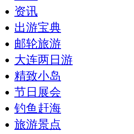
资讯
出游宝典
邮轮旅游
大连两日游
精致小岛
节日展会
钓鱼赶海
旅游景点