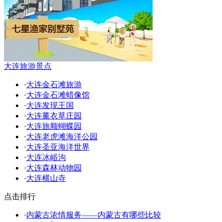
大连旅游景点
·
大连金石滩旅游
·
大连金石滩蜡像馆
·
大连发现王国
·
大连薰衣草庄园
·
大连旅顺蝴蝶园
·
大连老虎滩海洋公园
·
大连圣亚海洋世界
·
大连冰峪沟
·
大连森林动物园
·
大连横山寺
点击排行
·
内蒙古浓情服务——内蒙古有哪些比较