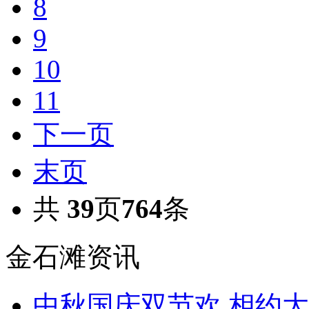
8
9
10
11
下一页
末页
共
39
页
764
条
金石滩资讯
中秋国庆双节欢,相约