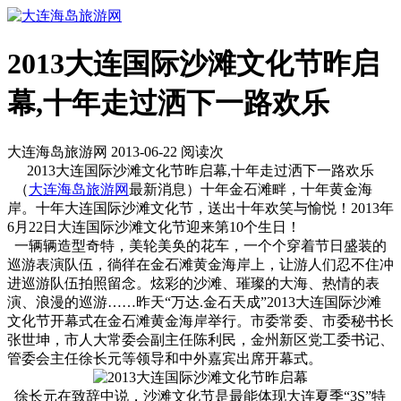
2013大连国际沙滩文化节昨启
幕,十年走过洒下一路欢乐
大连海岛旅游网 2013-06-22 阅读
次
2013大连国际沙滩文化节昨启幕,十年走过洒下一路欢乐
（
大连海岛旅游网
最新消息）十年金石滩畔，十年黄金海
岸。十年大连国际沙滩文化节，送出十年欢笑与愉悦！2013年
6月22日大连国际沙滩文化节迎来第10个生日！
一辆辆造型奇特，美轮美奂的花车，一个个穿着节日盛装的
巡游表演队伍，徜徉在金石滩黄金海岸上，让游人们忍不住冲
进巡游队伍拍照留念。炫彩的沙滩、璀璨的大海、热情的表
演、浪漫的巡游……昨天“万达.金石天成”2013大连国际沙滩
文化节开幕式在金石滩黄金海岸举行。市委常委、市委秘书长
张世坤，市人大常委会副主任陈利民，金州新区党工委书记、
管委会主任徐长元等领导和中外嘉宾出席开幕式。
徐长元在致辞中说，沙滩文化节是最能体现大连夏季“3S”特