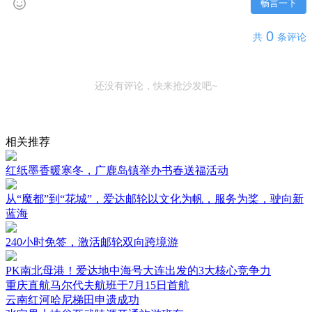
畅言一下
0
共
条评论
还没有评论，快来抢沙发吧~
相关推荐
红纸墨香暖寒冬，广鹿岛镇举办书春送福活动
从“魔都”到“花城”，爱达邮轮以文化为帆，服务为桨，驶向新
蓝海
240小时免签，激活邮轮双向跨境游
PK南北母港！爱达地中海号大连出发的3大核心竞争力
重庆直航马尔代夫航班于7月15日首航
云南红河哈尼梯田申遗成功