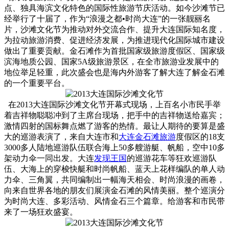
点、独具海滨文化特色的国际性旅游节庆活动。如今沙滩节已
经举行了十届了，作为“浪漫之都•时尚大连”的一张靓丽名
片，沙滩文化节为推动对外交流合作、提升大连国际知名度，
为拉动旅游消费、促进经济发展，为推进现代化国际城市建设
做出了重要贡献。金石滩作为首批国家级旅游度假区、国家级
滨海地质公园、国家5A级旅游景区，在全市旅游业发展中的
地位举足轻重，此次盛会也是海内外游客了解大连了解金石滩
的一个重要平台。
在2013大连国际沙滩文化节开幕式现场，上百名小市民手举
着吉祥物聪聪冲到了主席台现场，把手中的吉祥物送给嘉宾；
激情四射的国标舞点燃了游客的热情。最让人期待的要算是盛
大的巡游表演了，来自大连市和
大连
金石滩旅游
度假区的18支
3000多人陆地巡游队伍联合海上50多艘游艇、帆船，空中10多
架动力伞一同出发。大连
发现王国
的巡游花车等狂欢巡游队
伍、大海上的穿梭快艇和时尚帆船、蓝天上花样编队的单人动
力伞、三角翼，共同编制出一幅海天相会、时尚浪漫的画卷，
向来自世界各地的朋友们展演金石滩的风情美丽。整个巡演分
为时尚大连、多彩活动、风情金石三个篇章。给游客和市民带
来了一场狂欢盛宴。