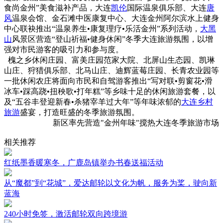
食尚金州”美食滋补产品，大连
凯伦
国际温泉俱乐部、大连
唐
风
温泉会馆、金石滩中医康复中心、大连金州阿尔滨水上健身
中心联袂推出“温泉养生•康复理疗•乐活金州”系列活动，
大黑
山
风景区营造“登山祈福•健身休闲”冬季大连旅游氛围，以增
强对市民游客的吸引力和参与度。
槐之乡休闲庄园、富美庄园范家大院、北屏山生态园、凯琳
山庄、狩猎俱乐部、北马山庄、迪辉蓝莓庄园、长青农业园等
一批休闲农庄将面向市民和自驾游客推出“写对联•剪窗花•滑
冰车•踩高跷•扭秧歌•打年糕”等乡味十足的休闲旅游套餐，以
及“五谷丰登迎新春•杀猪宰羊过大年”等年味浓郁的
大连乡村
旅游
盛宴，打造旺盛的冬季旅游氛围。
新区率先营造"金州年味"搅热大连冬季旅游市场
相关推荐
红纸墨香暖寒冬，广鹿岛镇举办书春送福活动
从“魔都”到“花城”，爱达邮轮以文化为帆，服务为桨，驶向新
蓝海
240小时免签，激活邮轮双向跨境游