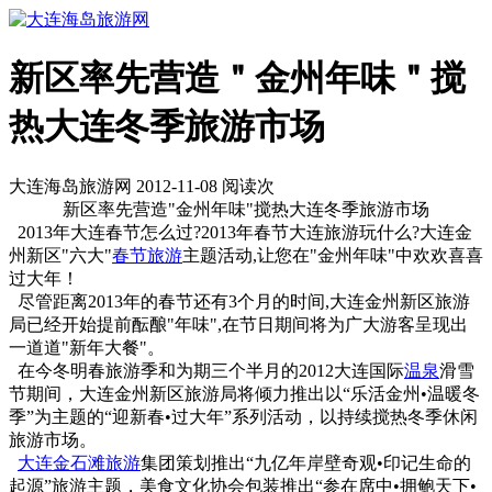
新区率先营造＂金州年味＂搅
热大连冬季旅游市场
大连海岛旅游网 2012-11-08 阅读
次
新区率先营造"金州年味"搅热大连冬季旅游市场
2013年大连春节怎么过?2013年春节大连旅游玩什么?大连金
州新区"六大"
春节旅游
主题活动,让您在"金州年味"中欢欢喜喜
过大年！
尽管距离2013年的春节还有3个月的时间,大连金州新区旅游
局已经开始提前酝酿"年味",在节日期间将为广大游客呈现出
一道道"新年大餐"。
在今冬明春旅游季和为期三个半月的2012大连国际
温泉
滑雪
节期间，大连金州新区旅游局将倾力推出以“乐活金州•温暖冬
季”为主题的“迎新春•过大年”系列活动，以持续搅热冬季休闲
旅游市场。
大连
金石滩旅游
集团策划推出“九亿年岸壁奇观•印记生命的
起源”旅游主题，美食文化协会包装推出“参在席中•拥鲍天下•