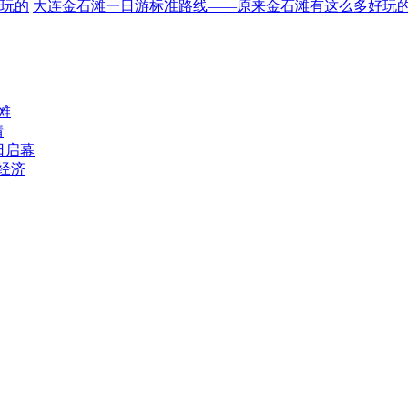
大连金石滩一日游标准路线——原来金石滩有这么多好玩
滩
情
日启幕
游经济