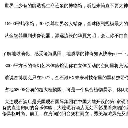
世界上少有的能透视生命迹象的博物馆，听起来简直不要太神
16500平蜡像馆，300余尊世界名人蜡像，全球陈列规模最大
从金银器皿到佛像瓷器，源远流长的华夏文明，会让你不由自
了解地球演化、感受沧海桑田，地质学的神奇知识快来get一下
3000平方米的奇幻艺术体验馆让你在立体互动的空间里将荒
谁说赛博朋克只在2077，金石滩EX未来科技馆里的黑科技带
占地68096公顷的超大植物园，可是一个集合植物展示、休
大连硬石酒店是美国硬石国际集团在中国大陆开设的第2家硬
备的直达房间的音乐体验，大连硬石酒店无处不彰显着炫酷的音
修风格时尚、前卫，在房间的阳台凭栏而立，秀美海滩风光及