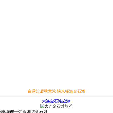
白露过后秋意浓 快来畅游金石滩
大连
金石滩旅游
圣地,海酿千钟酒 相约金石滩