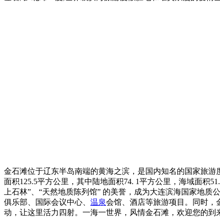
金石滩位于辽东半岛南端的黄海之滨，是国内知名的国家旅游
面积125.5平方公里，其中陆地面积74. 1平方公里，海域
上石林”、“天然地质陈列馆” 的美誉，成为大连滨海国家地
俱乐部、国际会议中心、
温泉
会馆、酒店等旅游项目。同时，
动，让这里活力四射。一海一世界，风情金石滩，欢迎您的到来