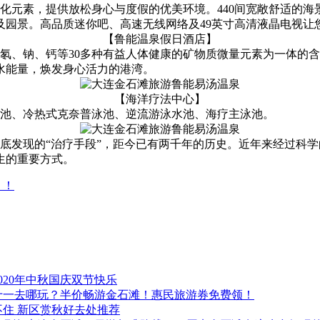
元素，提供放松身心与度假的优美环境。440间宽敞舒适的海
及园景。高品质迷你吧、高速无线网络及49英寸高清液晶电视让
【鲁能温泉假日酒店】
、氡、钠、钙等30多种有益人体健康的矿物质微量元素为一体的
水能量，焕发身心活力的港湾。
【海洋疗法中心】
泳池、冷热式克奈普泳池、逆流游泳水池、海疗主泳池。
底发现的“治疗手段”，距今已有两千年的历史。近年来经过科
生的重要方式。
 ！
020年中秋国庆双节快乐
十一去哪玩？半价畅游金石滩！惠民旅游券免费领！
不住 新区赏秋好去处推荐