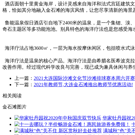
酒店面朝十里黄金海岸，设计灵感来自海洋和法式宫廷建筑文化
格，恰如其分地融入金石滩的海滨风情，让您尽享清新的海景
鲁能温泉假日
酒店
引自地下2400米的温泉，是一个集锶、溴
奇石主题区等多功能泡池。别具特色的海洋疗法也是您感受海
海洋疗法占地3600㎡，一层为海水按摩休闲区，包括喷水式
海洋疗法是温泉的核心产品。海洋疗法是由希腊名医希波克拉
改善作用。经过现代科学改良与完善，现已成为兼具休闲与养
上一篇：
2021大连国际沙滩文化节沙滩排球赛本周六开赛
下一篇：
2021年教师节,大连金石滩推出教师节优惠活动!
相关阅读
金石滩图片
华家牡丹园祝2
满城秋“色”关