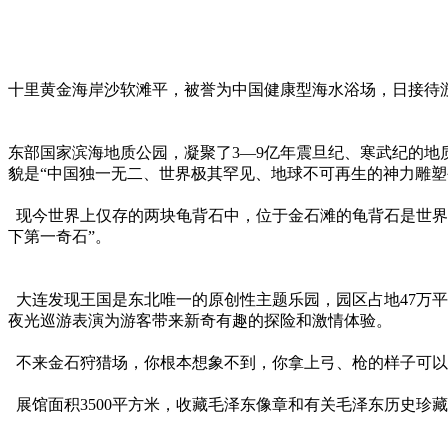
十里黄金海岸沙软滩平，被誉为中国健康型海水浴场，日接待游
东部国家滨海地质公园，凝聚了3—9亿年震旦纪、寒武纪的地质
貌是“中国独一无二、世界极其罕见、地球不可再生的神力雕塑
现今世界上仅存的两块龟背石中，位于金石滩的龟背石是世界
下第一奇石”。
大连发现王国是东北唯一的原创性主题乐园，园区占地47万平
夜光巡游表演为游客带来新奇有趣的探险和激情体验。
不来金石狩猎场，你根本想象不到，你拿上弓、枪的样子可以
展馆面积3500平方米，收藏毛泽东像章和有关毛泽东历史珍