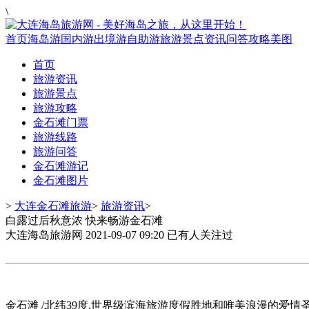
\
首页
海岛游
国内游
出境游
自助游
旅游景点
资讯
问答
攻略
美图
首页
旅游资讯
旅游景点
旅游攻略
金石滩门票
旅游线路
旅游问答
金石滩游记
金石滩图片
>
大连金石滩旅游
>
旅游资讯
>
白露过后秋意浓 快来畅游金石滩
大连海岛旅游网
2021-09-07 09:20
已有
人关注过
金石滩 /北纬39度,世界级滨海旅游度假胜地和唯美浪漫的爱情