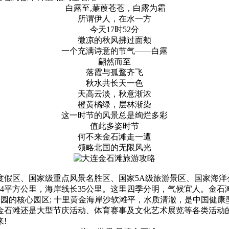
白露至,蒹葭苍苍，白露为霜
所谓伊人，在水一方
今天17时52分
微凉的秋风拂过面颊
一个充满诗意的节气——白露
翩然而至
落霞与孤鹜齐飞
秋水共长天一色
天高云淡，秋意渐浓
橙黄橘绿，层林渐染
这一时节的风景总是绚烂多彩
值此多姿时节
何不来金石滩走一遭
领略北国的无限风光
度假区、国家级重点风景名胜区、国家5A级旅游景区、国家海洋
面积51.4平方公里，海岸线长35公里。这里四季分明，气候宜人
质公园的核心园区; 十里黄金海岸沙软滩平，水质清澈，是中国健
金石滩还是大型节庆活动、体育赛事及文化艺术展览等各类活动
!