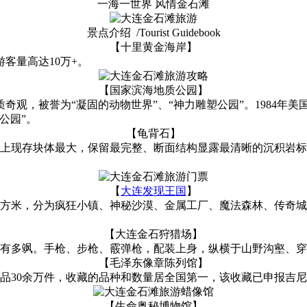
一海一世界 风情金石滩
景点介绍 /Tourist Guidebook
【十里黄金海岸】
客量高达10万+。
【国家滨海地质公园】
奇观，被誉为“凝固的动物世界”、“神力雕塑公园”。1984年
公园”。
【龟背石】
上现存块体最大，保留最完整、断面结构显露最清晰的沉积岩标本
【
大连发现王国
】
方米，分为疯狂小镇、神秘沙漠、金属工厂、魔法森林、传奇城
【大连金石狩猎场】
有多飒。手枪、步枪、霰弹枪，配装上身，纵横于山野沟壑、穿
【毛泽东像章陈列馆】
藏品30余万件，收藏的品种和数量居全国第一，该收藏已申报吉
【生命奥秘博物馆】