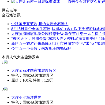
网友点评
金石滩资讯
中秋国庆双节欢,相约大连金石滩！
8月15日首个全国生态日,14周岁（含）以下免费游玩金石
大连滨海国家地质公园精彩升级,端午节让您一见＂粽＂
“樱客天下，醉甜金普”2023大连大樱桃采摘直播季6月16
新区五一旅游迎来高峰,87.2万市民游客带“活”带“火”旅
今年五一小长假，来发现王国畅玩吧！
本月人气大连旅游景点
1
大连金石滩国家旅游度假区
特色：国家5A级旅游景区
原价：160元 特价：128元
3
大连圣亚海洋世界
特色：国家4A级旅游景区