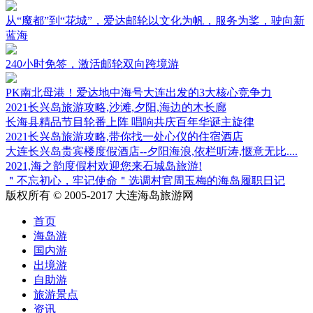
从“魔都”到“花城”，爱达邮轮以文化为帆，服务为桨，驶向新
蓝海
240小时免签，激活邮轮双向跨境游
PK南北母港！爱达地中海号大连出发的3大核心竞争力
2021长兴岛旅游攻略,沙滩,夕阳,海边的木长廊
长海县精品节目轮番上阵 唱响共庆百年华诞主旋律
2021长兴岛旅游攻略,带你找一处心仪的住宿酒店
大连长兴岛贵宾楼度假酒店--夕阳海浪,依栏听涛,惬意无比....
2021,海之韵度假村欢迎您来石城岛旅游!
＂不忘初心，牢记使命＂选调村官周玉梅的海岛履职日记
版权所有 © 2005-2017 大连海岛旅游网
首页
海岛游
国内游
出境游
自助游
旅游景点
资讯