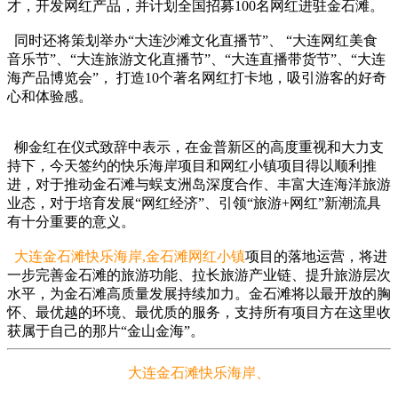
才，开发网红产品，并计划全国招募100名网红进驻金石滩。
同时还将策划举办“大连沙滩文化直播节”、 “大连网红美食
音乐节”、“大连旅游文化直播节”、“大连直播带货节”、“大连
海产品博览会”， 打造10个著名网红打卡地，吸引游客的好奇
心和体验感。
柳金红在仪式致辞中表示，在金普新区的高度重视和大力支
持下，今天签约的快乐海岸项目和网红小镇项目得以顺利推
进，对于推动金石滩与蜈支洲岛深度合作、丰富大连海洋旅游
业态，对于培育发展“网红经济”、引领“旅游+网红”新潮流具
有十分重要的意义。
大连金石滩
快乐海岸,
金石滩网红小镇
项目的落地运营，将进
一步完善金石滩的旅游功能、拉长旅游产业链、提升旅游层次
水平，为金石滩高质量发展持续加力。金石滩将以最开放的胸
怀、最优越的环境、最优质的服务，支持所有项目方在这里收
获属于自己的那片“金山金海”。
大连金石滩快乐海岸、