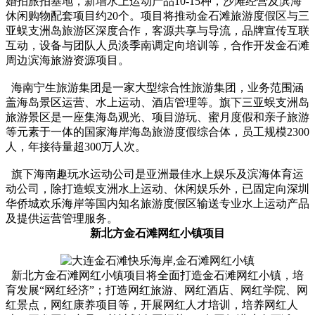
婚拍旅拍基地，新增水上运动产品10-15种，沙滩经营及滨海
休闲购物配套项目约20个。项目将推动金石滩旅游度假区与三
亚蜈支洲岛旅游区深度合作，客源共享与导流，品牌宣传互联
互动，设备与团队人员淡季南调定向培训等，合作开发金石滩
周边滨海旅游资源项目。
海南宁生旅游集团是一家大型综合性旅游集团，业务范围涵
盖海岛景区运营、水上运动、酒店管理等。旗下三亚蜈支洲岛
旅游景区是一座集海岛观光、项目游玩、蜜月度假和亲子旅游
等元素于一体的国家海岸海岛旅游度假综合体，员工规模2300
人，年接待量超300万人次。
旗下海南趣玩水运动公司是亚洲最佳水上娱乐及滨海体育运
动公司，除打造蜈支洲水上运动、休闲娱乐外，已固定向深圳
华侨城欢乐海岸等国内知名旅游度假区输送专业水上运动产品
及提供运营管理服务。
新北方金石滩网红小镇项目
新北方金石滩网红小镇项目将全面打造金石滩网红小镇，培
育发展“网红经济”；打造网红旅游、网红酒店、网红学院、网
红景点，网红康养项目等，开展网红人才培训，培养网红人