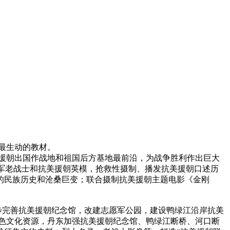
最生动的教材。
援朝出国作战地和祖国后方基地最前沿，为战争胜利作出巨大
愿军老战士和抗美援朝英模，抢救性摄制、播发抗美援朝口述历
的民族历史和沧桑巨变；联合摄制抗美援朝主题电影《金刚
完善抗美援朝纪念馆，改建志愿军公园，建设鸭绿江沿岸抗美
色文化资源，丹东加强抗美援朝纪念馆、鸭绿江断桥、河口断