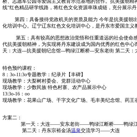
桥、志愿军公园等爱国主义教育示范基地的合作。抗美援朝精
线”红色精品研学线路，将红色文化资源串珠成链，充分展示丹
第四：具备接待党政机关的资质及能力 今年是抗美援朝出国
化培训中心。辽宁辽东红色文化培训中心，是丹东市爱国主义
第五：具有较高的思想政治觉悟和任重道远的社会使命感 
代抗美援朝精神，为实现将丹东建设成为国内优秀的红色中心而
天：大连---抗美援朝纪念馆---鸭绿江断桥---安东老街 第二天：大
特色预约课程：
8：3o-11:3o专题教学：纪录片【丰碑】
现场教学：大梨树村委会、党群活动中心
现场教学：少数民族 特色村寨、农产品展示中心
13:3o-16：oo
现场教学：花果山广场、干字文化广场、毛丰美纪念馆、药王谷
方案二：
第一天：大连——安东老街——鸭绿江断桥——鸭绿江边境
第二天：丹东宗裕金汤
温泉
交流学习——大连