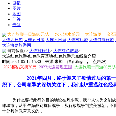
游记
图片
地图
问答
专题
大连旅顺一日游80元/人
水云涧水乐园
大连游艇
金石
大连四日游
大连五日游
大连六日游
大连纯玩游
大连订制旅游
大连海岛旅游网
当前位置:
>
大连旅行社
>
大连红色旅游
>
大连红色旅游-红色教育基地-红色旅游景点线路介绍
时间:2021-05-12 15:30 来源:未知 作者:tingting 点击:
次
·
2023樱桃采摘30元
·
2023大连发现王国
·
大连旅顺一日游80元/
2021年四月，终于迎来了疫情过后的第一个暖
织下，公司领导的深切关注下，我们以“重温红色经
为什么要把此行的目的地设在丹东呢，我个人认为之能成为红
雄城市，从甲午海战到抗日战争，从解放战争到抗美援朝，不
十分具体教育意义的 。