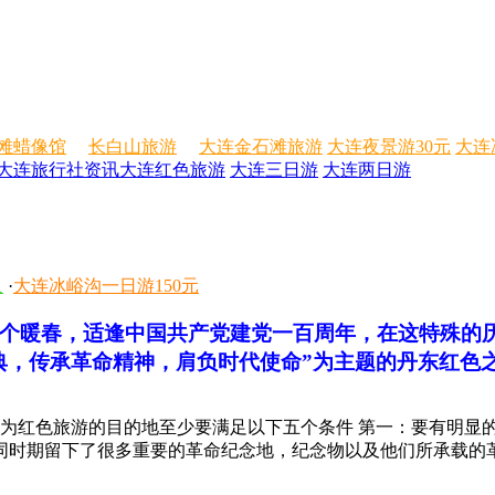
滩蜡像馆
长白山旅游
大连金石滩旅游
大连夜景游30元
大连
大连旅行社资讯
大连红色旅游
大连三日游
大连两日游
人
·
大连冰峪沟一日游150元
春，适逢中国共产党建党一百周年，在这特殊的历
典，传承革命精神，肩负时代使命”为主题的丹东红色
色旅游的目的地至少要满足以下五个条件 第一：要有明显的
同时期留下了很多重要的革命纪念地，纪念物以及他们所承载的革