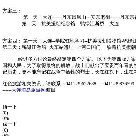
方案三：
第一天：大连——丹东凤凰山---安东老街——丹东宗
第二天：抗美援朝纪念馆—鸭绿江断桥—大连
方案四： 第一天：大连--学院驻地学习--抗美援朝博物馆-鸭绿
第二天：鸭绿江游船--火车站遗址--上河口国门----铁路抗美援朝
经过多方讨论最终敲定第四个方案。 以下为第四版方案的
国和人民，为了取得最终的解放，战士们献出了宝贵而年青的
记历史，更不能忘记在战争中牺牲的烈士，长在红旗下，生在
红色旅游相关资讯，请联系：0411-39622688 ， 0411-39836599
------
大连海岛旅游网
编辑
顶一下
(0)
0%
踩一下
(0)
0%