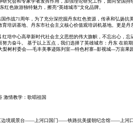
神研究会和专家学者发挥作用，加强理论研究工作，面向全国持
东红色旅游独特魅力，擦亮“英雄城市”文化品牌。
作战71周年，为了充分深挖掘丹东红色资源，传承和弘扬抗
教育培训基地、丹东市社会主义核心价值观培训机基地。更是丹
红培中心高举新时代社会主义思想的伟大旗帜，不忘出心，忘记
努力奋斗。 基于以上五点，我们选择了英雄城市：丹东 在前期
梨树村委会----毛丰美事迹陈列室---特色村寨--影视城---万亩果园
 激情教学：歌唱祖国
观景台——上河口国门——铁路抗美援朝纪念馆——上河口