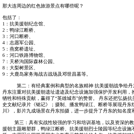
那大连周边的红色旅游景点有哪些呢？
包括了：
1：抗美援朝纪念馆、
2：鸭绿江断桥、
3：河口断桥、
4：志愿军公园、
5：燕窝桥遗址、
6：河口铁路博物馆、
7：天桥沟国际森林公园、
8：大梨树景区、
9：大鹿岛家务海战古战场及邓世昌墓等。
第二：有经典案例和典型的名族精神 抗美援朝战争给丹东
丹东注重对抗美援朝遗址遗迹及纪念设施加强保护开发利用，
牺牲和特殊贡献，赢得了“英雄城市”的赞誉。 丹东还把弘扬
史文献纪录片《铭记》；摄制、播发鸭绿江、断桥等展现丹东
川》，影片九成场景在丹东拍摄，进一步提升了丹东的知名度
第三：具有实战性较强的学习和培训基地，以及资深的教研
援朝主题雕塑群，鸭绿江断桥、抗美援朝烈士陵园等纪念设施