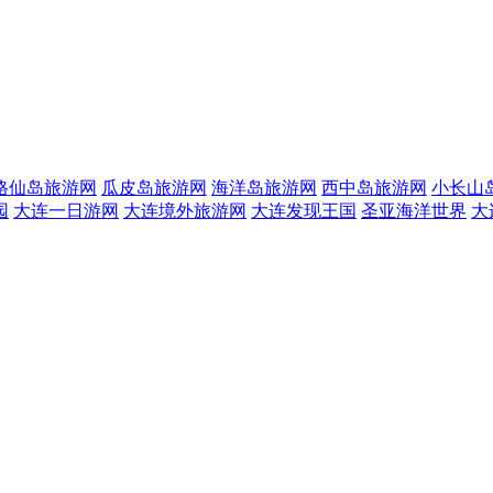
格仙岛旅游网
瓜皮岛旅游网
海洋岛旅游网
西中岛旅游网
小长山
园
大连一日游网
大连境外旅游网
大连发现王国
圣亚海洋世界
大