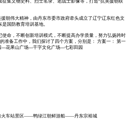
续征集文物史料、烈士名录、老战士影像等，打造“抗美援朝联
美援朝伟大精神，由丹东市委市政府牵头成立了辽宁辽东红色文
东是国防教育培训基地。
使命，不断创新培训模式，不断提高办学质量，努力弘扬跨时
的准备工作中，我们探讨了四个方案，分别是： 方案一： 第一
---花果山广场---干字文化广场---七彩田园
火车站景区——鸭绿江朝鲜游船——丹东宗裕城