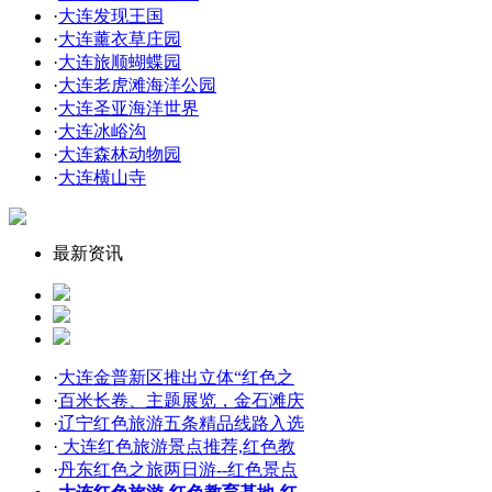
·
大连发现王国
·
大连薰衣草庄园
·
大连旅顺蝴蝶园
·
大连老虎滩海洋公园
·
大连圣亚海洋世界
·
大连冰峪沟
·
大连森林动物园
·
大连横山寺
最新资讯
·
大连金普新区推出立体“红色之
·
百米长卷、主题展览，金石滩庆
·
辽宁红色旅游五条精品线路入选
·
大连红色旅游景点推荐,红色教
·
丹东红色之旅两日游--红色景点