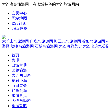
大连海岛旅游网—有滨城特色的大连旅游网站！
会员中心
网站地图
RSS订阅
TAG标签
大长山岛旅游网
广鹿岛旅游网
海王九岛旅游网
哈仙岛旅游网
游网
蛤蜊岛旅游网
石城岛旅游网
大连海鲜美食
大连老虎滩公
首页
资讯
出游宝典
邮轮旅游
大连两日游
精致小岛
节日展会
钓鱼赶海
旅游景点
大连自助游
旅游攻略