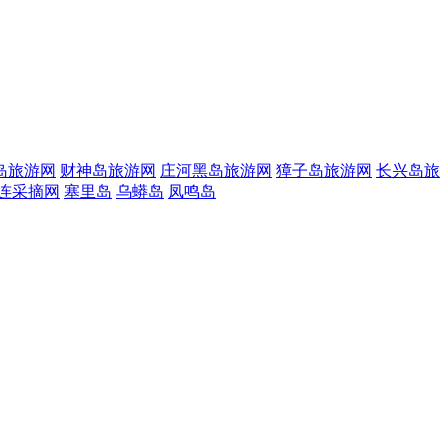
岛旅游网
财神岛旅游网
庄河黑岛旅游网
獐子岛旅游网
长兴岛旅
连采摘网
塞里岛
乌蟒岛
凤鸣岛