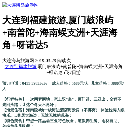
大连到福建旅游,厦门鼓浪屿
+南普陀+海南蜈支洲+天涯海
角+呀诺达5
大连海岛旅游网 2019-03-29 阅读
次
大连到
福建旅游
,厦门鼓浪屿+南普陀+海南蜈支洲+天涯海角
+呀诺达5飞7日游
预订电话：0411-39835656 成人价格：5680元/人 儿童价格：3880元/
人
【行程特色】一次网罗两地，恋上双“岛”，厦门进、三亚出，全程不
走回头路，让这个冬天不再冷；
【海景住宿】海南段4晚一线海边酒店海景房（不挪窝）
,
体验枕涛入眠
快乐......尊居大海边，无遮无揽的观海；
【特色美食】带您一路品尝三亚特色饮食，道教养生餐、雨林自助、
剁椒鱼头风味餐；