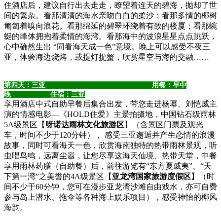
住酒店后，建议自行出去走走，瞭望着连天的碧海，抛却了世
间的繁杂。看那清清的海水亲吻白白的柔沙；看那多情的椰树
匍匐着嗅向浪花。看那绵延的碧翠环绕着有致的楼厦；看那蜿
蜒的峰体拥抱着柔情的海湾。看那海中的波浪星星点点跳跃，
心中确然生出 “同看海天成一色”意境。晚上可以感受不夜三
亚，体验海边烧烤，或提灯捉蟹，欣赏星空与海的交融……
第四天：三亚 用餐：早中
晚 住宿：三亚
享用酒店中式自助早餐后集合出发，带您走进杨幂、刘恺威主
演的情感电影—《HOLD住爱》主景拍摄地，中国钻石级雨林
5A级景区【
呀诺达雨林文化旅游区
】（含景区门票及观光
车，时间不少于120分钟）， 感受三亚邂逅并产生恋情的浪漫
故事，同时可看海天一色，欣赏海南独特的热带雨林景观，听
虫唱鸟鸣，远离尘嚣，让您尽享这海天仙境、热带天堂，中餐
享用雨林药膳（自助餐）后，前往游览有“东方夏威夷”、“天
下第一湾”之美誉的4A级景区【
亚龙湾国家旅游度假区
】（时
间不少于60分钟，您可在漫步亚龙湾沙滩自由戏水，亦可自费
参与岛上潜水、拖伞等各种海上娱乐项目），感受神怡的椰风
海韵。