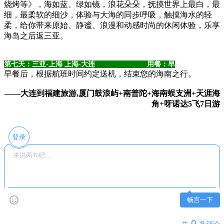
烧烤等》，海如蓝、绿如镜，浪花朵朵，抚摸世界上最白，最
细，最柔软的细沙，体验与大海的同步呼吸，触摸海水的轻
柔，给你带来原始、静谧、浪漫和动感时尚的休闲体验，乐享
海岛之后返三亚。
第七天：三亚-上海 上海-大连 用餐：早
早餐后，根据航班时间约定送机，结束您的海南之行。
——大连到福建旅游,厦门鼓浪屿+南普陀+海南蜈支洲+天涯海
角+呀诺达5飞7日游
登录
畅言一下
0