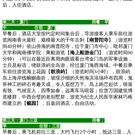
后，入住酒店。
第二天：厦门 用餐：早
中 住宿：厦门
早餐后，酒店大堂按约定时间集合后，导游接客人乘车前往游
览闽南香火最旺，规模最大的千年古刹【
南普陀寺
】（游览时
间40分钟）依山傍海的南普陀寺，位于厦门市中心，吡邻厦门
大学和闽南佛学院；乘船游览【
海上船游金门
】（游览时间60
分钟）（可以在最近距离用肉眼观看台湾金门岛的军事设施，
士兵及标语，绕鼓浪屿全岛游，经过厦门海西海域。中餐后乘
车前往游览海上花园【
鼓浪屿
】（游览时间3小时），鼓浪屿
岛上海岸线蜿蜒曲折，坡绥沙细的天然海滨浴场环布四周，鬼
斧神工的碎石奇趣天成，令人遐想万千。岛上岗峦起伏，错落
有致。气候宜人，四季如春，远离车马喧嚣；欣赏万国建筑博
览楼群，中西合璧的老别墅群，游览为纪念人民医学家林巧稚
而建立的【
毓园
】，后返回酒店，自由活动。
第三天：
厦门-
三亚
用餐：
早 住宿：三亚
早餐后，乘飞机前往三亚，大约飞行2个小时 ，抵达三亚，入