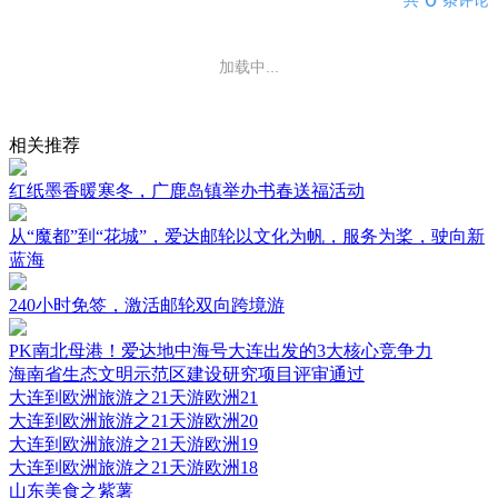
共
条评论
加载中...
相关推荐
红纸墨香暖寒冬，广鹿岛镇举办书春送福活动
从“魔都”到“花城”，爱达邮轮以文化为帆，服务为桨，驶向新
蓝海
240小时免签，激活邮轮双向跨境游
PK南北母港！爱达地中海号大连出发的3大核心竞争力
海南省生态文明示范区建设研究项目评审通过
大连到欧洲旅游之21天游欧洲21
大连到欧洲旅游之21天游欧洲20
大连到欧洲旅游之21天游欧洲19
大连到欧洲旅游之21天游欧洲18
山东美食之紫薯