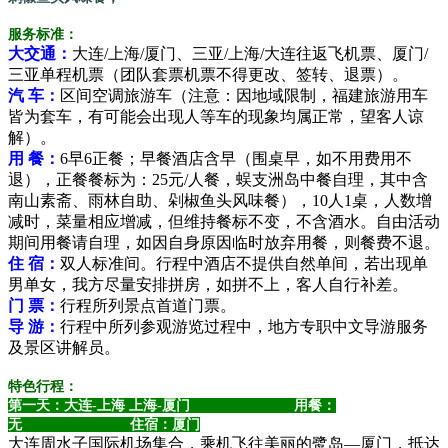
服务标准：
大交通：
大连/上海/厦门、三亚/上海/大连往返飞机票、厦门/
三亚单程机票（团队套票机票不得更改、签转、退票）。
汽 车：
区间空调旅游车（注意：因地域限制，福建旅游用车
皆为套车，有可能会出现人等车的现象均属正常，望客人谅
解）。
用 餐：
6早6正餐；早餐酒店含早（围桌早，如不用费用不
退），正餐餐标为：25元/人餐，蜈支洲岛中餐自理，其中含
南山素斋、雨林自助、剁椒鱼头风味餐），10人1桌，人数增
减时，菜量相应增减，但维持餐标不变，不含酒水。自由活动
期间用餐请自理，如因自身原因临时放弃用餐，则餐费不退。
住 宿：
双人标准间。行程中酒店不提供自然单间，若出现单
男单女，我方尽量安排拼房，如拼不上，客人自行补差。
门 票：
行程所列景点首道门票。
导 游：
行程中所列参观游览过程中，地方专职中文导游服务
及景区讲解员。
特色行程：
第一天：大连-上海 上海-
厦门 用餐：
无 住宿：厦门
大连周水子国际机场集合，乘机飞往美丽的鹭岛—厦门，抵达