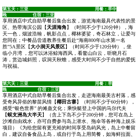
第五天：
三亚 用餐：早中
晚 住宿：三亚
享用酒店中式自助早餐后集合出发，游览海南最具代表性的景
区、热带海滨公园【
天涯海角
】（时间不少于120分钟），海
天一色，烟波浩翰，帆影点点，椰林婆娑，奇石林立，让爱与
您同在；中餐品尝道教养生餐后赴“海南800年山水第一名
胜”5A景区【
大小洞天风景区
】（时间不少于120分钟），坐
临小月湾 ，您可以沐浴鲸海西风，看鳌山白云，听晓月石
涛，赏边城斜照，叹洞天秋蟾，感受大时间不少于自然的爱抚
与祝福。
第六天：三亚 用餐：早
晚 住宿：三亚
享用酒店中式自助早餐后集合出发，走进海南最美古村落，感
受奇风异俗的黎苗风情【
椰田古寨
】（时间不少于60分钟），
感受“银色世界” 的傩蛊文化；乘快艇登上中国的马尔代夫
【
蜈支洲岛大半天
】（含上下岛不少于200分钟，您可在岛上
沙滩自由戏水，亦可自费参与岛上潜水、拖伞等各种海上娱乐
项目）《为给您留有更充裕的时间享受岛屿风光，岛上中餐留
白，建议自备食品上岛，或自行于岛上用简餐，如海鲜拉面、