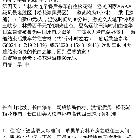
第四天：吉林/大连早餐后乘车前往松花湖，游览国家AAAA
级风景名胜区【松花湖风景区】（游览约为1小时）。乘【游
船】（自费60元/人，游览时间约40分钟）游览文人笔下“水明
三峡少，林秀西子无”的湖光山色。登岛远眺日满时期由侵华
日军建造被誉为中国水电之母的【丰满水力发电站外景】，游
船结束后乘车前往吉林（约1个小时左右），然后乘坐参考
G8024（17:19-21:39）或G8020（15:43-19:48）次动车返回大
连结束愉快的长白之旅，回到温馨的家！
自费项目参考：松花湖游船60元/人
用餐：早 中
长白山北坡、长白瀑布、朝鲜族民俗村、激情漂流、松花湖、
梅花鹿园、长白山美人松单卧单高铁四日游服务标准
1、住 宿：酒店双人标准间，单男单女补齐房差或住三人间。
2、用 餐：含2早5 正餐，正餐30/人（包括特色庆岭活鱼、松