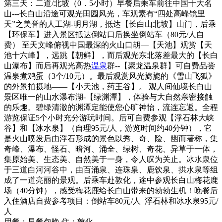
第三天：二道/北坡（0．5小时）早餐后乘车前往中国十大名
山---长白山沿途可观光田园风光，车观素有“四处高峰镜里
天”之美誉的人工湖-明月湖，抵达【长白山北坡】山门，后乘
【环保车】进入景区抵达倒站口后换坐倒站车（80元/人自
费） 至天文峰俯视中国最深的火山口胡—【天池】观赏【天
池十六峰】，远跳【朝鲜】，而后观光东北落差最大的【长白
山瀑布】而后再观光高热
温泉
群--【聚龙温泉群】可自费品尝
温泉煮鸡蛋（3个/10元）。最后观赏风光旖旎的《雪山飞狐》
的外景拍摄地——【小天池，药王谷】。 观人间仙境长白山
景区唯一的山水瀑布湖-【绿渊潭】，体验与大自然亲密接触
的乐趣。碧绿清澈的渊潭定能使您心旷神怡，流连忘返。全程
游览保证5个小时充分游玩时间。后可自费参观【浮石林大峡
谷】和【冰水泉】（自理95元/人，游览时间约40分钟），它
是火山喷发后由浮石形成的景色以秀、奇、险、幽而著称，集
奇峰、瀑布、怪石、暗河、涌全、绿树、奇花、异草于一体，
集原始美、生态美、自然美于一身，令人叹为关止。冰水泉位
于三道白河河谷中，由百涌泉、连珠泉、鹿饮泉、拱水泉等组
成了一道亮丽的景观。后乘车赴敦化，途中参观长白山梅花鹿
场（40分钟），感受梅花鹿给长白山带来的勃勃生机！晚餐后
入住酒店自费参考项目：倒站车80元/人 浮石林和冰水泉95元/
人
用餐：早餐包晚
住：敦化