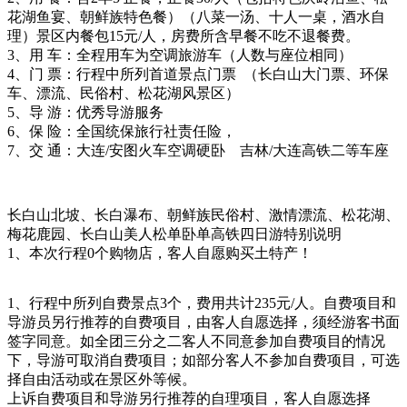
花湖鱼宴、朝鲜族特色餐）（八菜一汤、十人一桌，酒水自
理）景区内餐包15元/人，房费所含早餐不吃不退餐费。
3、用 车：全程用车为空调旅游车（人数与座位相同）
4、门 票：行程中所列首道景点门票 （长白山大门票、环保
车、漂流、民俗村、松花湖风景区）
5、导 游：优秀导游服务
6、保 险：全国统保旅行社责任险，
7、交 通：大连/安图火车空调硬卧 吉林/大连高铁二等车座
长白山北坡、长白瀑布、朝鲜族民俗村、激情漂流、松花湖、
梅花鹿园、长白山美人松单卧单高铁四日游特别说明
1、本次行程0个购物店，客人自愿购买土特产！
1、行程中所列自费景点3个，费用共计235元/人。自费项目和
导游员另行推荐的自费项目，由客人自愿选择，须经游客书面
签字同意。如全团三分之二客人不同意参加自费项目的情况
下，导游可取消自费项目；如部分客人不参加自费项目，可选
择自由活动或在景区外等候。
上诉自费项目和导游另行推荐的自理项目，客人自愿选择