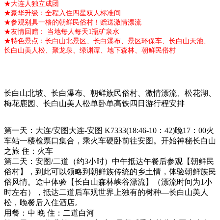
★大连人独立成团
★豪华升级：全程入住四星双人标准间
★参观别具一格的朝鲜民俗村！赠送激情漂流
★友情回赠： 当地每人每天1瓶矿泉水
★特色景点：长白山北景区、长白瀑布、景区环保车、长白山天池、
长白山美人松、聚龙泉、绿渊潭、地下森林、朝鲜民俗村
长白山北坡、长白瀑布、朝鲜族民俗村、激情漂流、松花湖、
梅花鹿园、长白山美人松单卧单高铁四日游行程安排
第一天：大连/安图大连-安图 K7333(18:46-10：42)晚17：00火
车站一楼检票口集合，乘火车硬卧前往安图。开始神秘长白山
之旅
住：火车
第二天：安图/二道（约3小时）中午抵达午餐后参观【朝鲜民
俗村】，到此可以领略到朝鲜族传统的乡土情，体验朝鲜族民
俗风情。途中体验【长白山森林峡谷漂流】（漂流时间为1小
时左右），抵达二道后车观世界上独有的树种—长白山美人
松，晚餐后入住酒店。
用餐：中 晚
住：二道白河