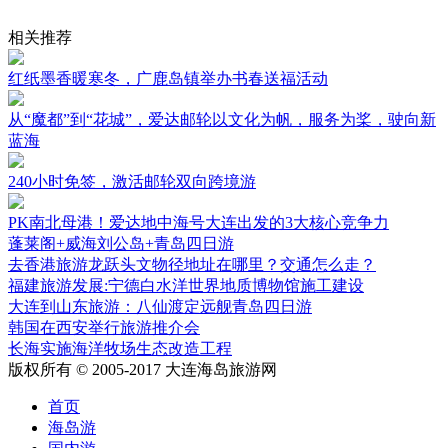
相关推荐
红纸墨香暖寒冬，广鹿岛镇举办书春送福活动
从“魔都”到“花城”，爱达邮轮以文化为帆，服务为桨，驶向新
蓝海
240小时免签，激活邮轮双向跨境游
PK南北母港！爱达地中海号大连出发的3大核心竞争力
蓬莱阁+威海刘公岛+青岛四日游
去香港旅游龙跃头文物径地址在哪里？交通怎么走？
福建旅游发展:宁德白水洋世界地质博物馆施工建设
大连到山东旅游：八仙渡定远舰青岛四日游
韩国在西安举行旅游推介会
长海实施海洋牧场生态改造工程
版权所有 © 2005-2017 大连海岛旅游网
首页
海岛游