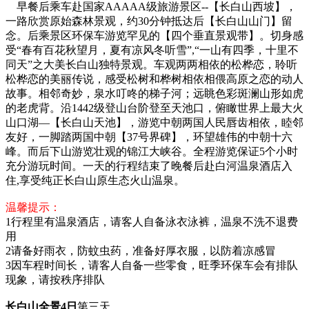
早餐后乘车赴国家AAAAA级旅游景区--【长白山西坡】，
一路欣赏原始森林景观，约30分钟抵达后【长白山山门】留
念。后乘景区环保车游览罕见的【四个垂直景观带】。切身感
受“春有百花秋望月，夏有凉风冬听雪”,“一山有四季，十里不
同天”之大美长白山独特景观。车观两两相依的松桦恋，聆听
松桦恋的美丽传说，感受松树和桦树相依相偎高原之恋的动人
故事。相邻奇妙，泉水叮咚的梯子河；远眺色彩斑澜山形如虎
的老虎背。沿1442级登山台阶登至天池口，俯瞰世界上最大火
山口湖—【长白山天池】，游览中朝两国人民唇齿相依，睦邻
友好，一脚踏两国中朝【37号界碑】，环望雄伟的中朝十六
峰。而后下山游览壮观的锦江大峡谷。全程游览保证5个小时
充分游玩时间。一天的行程结束了晚餐后赴白河温泉酒店入
住,享受纯正长白山原生态火山温泉。
温馨提示：
1行程里有温泉酒店，请客人自备泳衣泳裤，温泉不洗不退费
用
2请备好雨衣，防蚊虫药，准备好厚衣服，以防着凉感冒
3因车程时间长，请客人自备一些零食，旺季环保车会有排队
现象，请按秩序排队
长白山全景4日
第三天