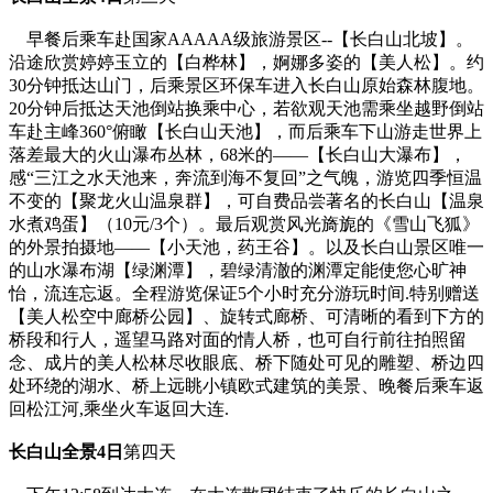
早餐后乘车赴国家AAAAA级旅游景区--【长白山北坡】。
沿途欣赏婷婷玉立的【白桦林】，婀娜多姿的【美人松】。约
30分钟抵达山门，后乘景区环保车进入长白山原始森林腹地。
20分钟后抵达天池倒站换乘中心，若欲观天池需乘坐越野倒站
车赴主峰360°俯瞰【长白山天池】，而后乘车下山游走世界上
落差最大的火山瀑布丛林，68米的——【长白山大瀑布】，
感“三江之水天池来，奔流到海不复回”之气魄，游览四季恒温
不变的【聚龙火山温泉群】，可自费品尝著名的长白山【温泉
水煮鸡蛋】（10元/3个）。最后观赏风光旖旎的《雪山飞狐》
的外景拍摄地——【小天池，药王谷】。以及长白山景区唯一
的山水瀑布湖【绿渊潭】，碧绿清澈的渊潭定能使您心旷神
怡，流连忘返。全程游览保证5个小时充分游玩时间.特别赠送
【美人松空中廊桥公园】、旋转式廊桥、可清晰的看到下方的
桥段和行人，遥望马路对面的情人桥，也可自行前往拍照留
念、成片的美人松林尽收眼底、桥下随处可见的雕塑、桥边四
处环绕的湖水、桥上远眺小镇欧式建筑的美景、晚餐后乘车返
回松江河,乘坐火车返回大连.
长白山全景4日
第四天