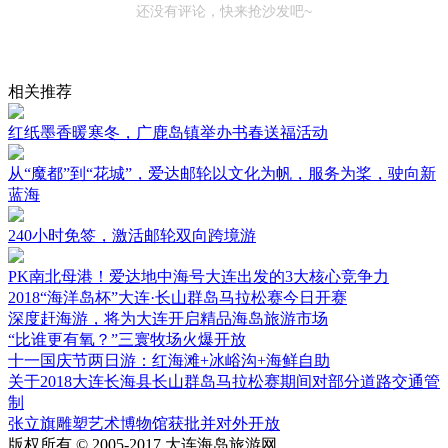
还没有评论，快来抢沙发吧~
相关推荐
红纸墨香暖寒冬，广鹿岛镇举办书春送福活动
从“魔都”到“花城”，爱达邮轮以文化为帆，服务为桨，驶向新
蓝海
240小时免签，激活邮轮双向跨境游
PK南北母港！爱达地中海号大连出发的3大核心竞争力
2018“海洋岛杯”大连·长山群岛马拉松赛今日开赛
深度赶海游，将为大连开启精品海岛旅游市场
“比谁更有氧？”三寰牧场火爆开放
十一国庆节两日游：红海滩+冰峪沟+海鲜自助
关于2018大连长海县长山群岛马拉松赛期间对部分道路交通管
制
张立旗雕塑艺术博物馆获批并对外开放
版权所有 © 2005-2017 大连海岛旅游网