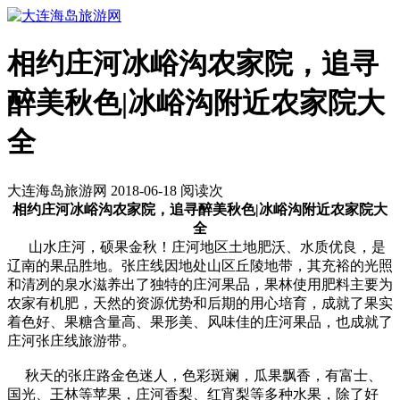
相约庄河冰峪沟农家院，追寻
醉美秋色|冰峪沟附近农家院大
全
大连海岛旅游网 2018-06-18 阅读
次
相约庄河冰峪沟农家院，追寻醉美秋色|冰峪沟附近农家院大
全
山水庄河，硕果金秋！庄河地区土地肥沃、水质优良，是
辽南的果品胜地。张庄线因地处山区丘陵地带，其充裕的光照
和清冽的泉水滋养出了独特的庄河果品，果林使用肥料主要为
农家有机肥，天然的资源优势和后期的用心培育，成就了果实
着色好、果糖含量高、果形美、风味佳的庄河果品，也成就了
庄河张庄线旅游带。
秋天的张庄路金色迷人，色彩斑斓，瓜果飘香，有富士、
国光、王林等苹果，庄河香梨、红宵梨等多种水果，除了好