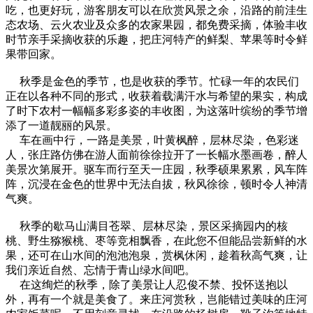
吃，也更好玩，游客朋友可以在欣赏风景之余，沿路的前洼生
态农场、云火农业及众多的农家果园，都免费采摘，体验丰收
时节亲手采摘收获的乐趣，把庄河特产的鲜梨、苹果等时令鲜
果带回家。
秋季是金色的季节，也是收获的季节。忙碌一年的农民们
正在以各种不同的形式，收获着载满汗水与希望的果实，构成
了时下农村一幅幅多彩多姿的丰收图，为这落叶缤纷的季节增
添了一道靓丽的风景。
车在画中行，一路是美景，叶黄枫醉，层林尽染，色彩迷
人，张庄路仿佛在游人面前徐徐拉开了一长幅水墨画卷，醉人
美景次第展开。驱车而行至天一庄园，秋季硕果累累，风车阵
阵，沉浸在金色的世界中无法自拔，秋风徐徐，顿时令人神清
气爽。
秋季的歇马山满目苍翠、层林尽染，景区采摘园内的核
桃、野生猕猴桃、枣等竞相飘香，在此您不但能品尝新鲜的水
果，还可在山水间的泡池泡泉，赏枫休闲，趁着秋高气爽，让
我们亲近自然、忘情于青山绿水间吧。
在这绚烂的秋季，除了美景让人忍俊不禁、投怀送抱以
外，再有一个就是美食了。来庄河赏秋，岂能错过美味的庄河