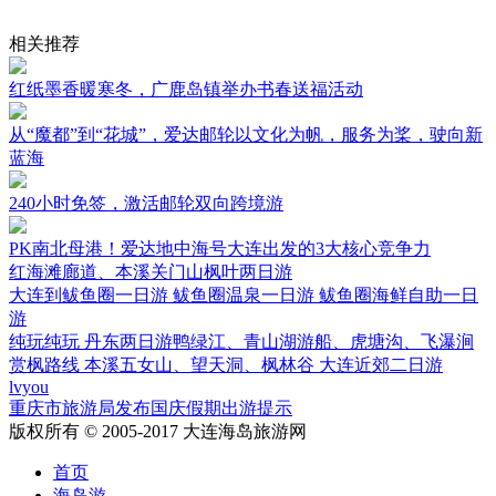
相关推荐
红纸墨香暖寒冬，广鹿岛镇举办书春送福活动
从“魔都”到“花城”，爱达邮轮以文化为帆，服务为桨，驶向新
蓝海
240小时免签，激活邮轮双向跨境游
PK南北母港！爱达地中海号大连出发的3大核心竞争力
红海滩廊道、本溪关门山枫叶两日游
大连到鲅鱼圈一日游 鲅鱼圈温泉一日游 鲅鱼圈海鲜自助一日
游
纯玩纯玩 丹东两日游鸭绿江、青山湖游船、虎塘沟、飞瀑涧
赏枫路线 本溪五女山、望天洞、枫林谷 大连近郊二日游
lvyou
重庆市旅游局发布国庆假期出游提示
版权所有 © 2005-2017 大连海岛旅游网
首页
海岛游