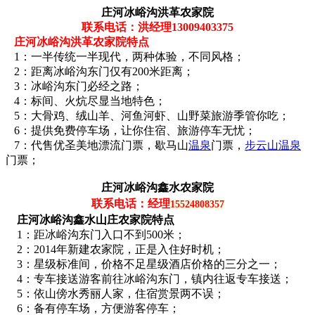
庄河冰峪沟洪革农家院
联系电话：洪经理13009403375
庄河冰峪沟洪革农家院特点
1：一半传统一半现代，两种体验，不同风格；
2：距离冰峪沟东门仅有200米距离；
3：冰峪沟东门必经之路；
4：标间、火炕尽显当地特色；
5：大骨鸡、绒山羊、河鱼河虾、山野菜旅游季管你吃；
6：提供免费停车场，让你住宿、旅游停车无忧；
7：代售优圣美地漂流门票，歇马山
温泉
门票，
步云山温泉
门票；
庄河冰峪沟鑫水农家院
联系电话：经理
15524808357
庄河冰峪沟鑫水山庄农家院特点
1：距冰峪沟东门入口不到500米；
2：2014年新建农家院，正是入住好时机；
3：星级标准间，价格不足星级酒店价格的三分之一；
4：专车接送游客前往冰峪沟东门，镇内往返专车接送；
5：依山傍水秀丽人家，住宿赏景两不误；
6：备有停车场，方便游客停车；