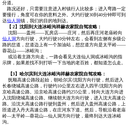
分道。
路况还好，只需要注意进入村镇行人比较多；进入弯路一定
要慢行，角度可在你的意料之外。大约行驶30到40分钟即可到
达
仙人洞
镇，我们的目的地到达。
【
2
】沈阳到大连冰峪沟祥赫农家院自驾攻略：
沈阳——盖州——瓦房店——庄河，然后再庄河老庙岭向
仙人洞
方向行驶，大约行驶10分钟左右，会看到左侧有乡级公
路的岔道，岔道边上有一个加油站，想岔道方向是太平岭——
蓉花山——冰峪沟；
或沿着主路方向走，一路会看见大连仙人洞或冰峪沟的指
示牌，如果差找不到打听一下当地的老百姓，都知道怎么走。
【3】
哈尔滨到大连冰峪沟祥赫农家院自驾攻略：
抚顺高速公路段起始，朝哈尔滨/沈阳方向行驶，然后进入
长春绕城高速公路，行驶约10公里左右进入四平/沈阳方向的
京哈高速公路。沿京哈高速公路约255公里，转向大连方向进
入沈阳绕城高速公路。继续朝大连方向行驶，进入沈大高速公
路。沿沈大高速公路行驶到盖州，然后进入盖州高速公路，上
匝道进入丹大高速公路，在庄河东下道。然后，导航沿着老庙
岭—太平岭—蓉花山—仙人洞方向行驶，最终到达大连冰峪
沟。