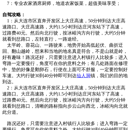
7：专业农家酒席厨师，地道农家饭菜，超值美味享受；
自驾攻略：
1：从大连市区直奔开发区上大庄高速，50分钟到达大庄高
速路口。大庄高速路，大约1.5小时到达庄河东站下了高速，
过路费40元。然后向北行驶，按冰峪沟方向行驶，大约5分钟
就看到岔路口，左转直行，一路途经。
太平岭、蓉花山、一路驶来，地势开始高低起伏、曲折迂
回、翻山越岭，想来和当地的地名真是符合，不是山就是岭，
好有趣味！路况还好，只需要注意进入村镇行人比较多；进入
弯路一定要慢行，角度可在你的意料之外；有几处路面在修理
中，垫的好像是鹅卵石，行使在上面可不舒服，一定要控制好
车速。大约行驶30到40分钟即可到达
仙人洞
镇，我们的目的地
到达。
2：从大连市区直奔开发区上大庄高速，50分钟到达大庄高
速路口。大庄高速路，大约1.5小时到达庄河东站下了高速，
过路费40元。然后向北行驶，按冰峪沟方向行驶，大约5分钟
就看到岔路口，清晰的路标指向步云山向西北，冰峪沟向北就
此分道。
路况还好，只需要注意进入村镇行人比较多；进入弯路一定
要慢行，角度可在你的意料之外。大约行驶30到40分钟即可到