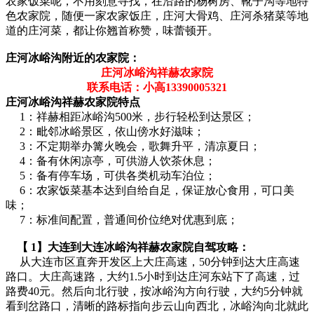
农家饭菜呢，不用刻意寻找，在沿路的杨树房、靴子沟等地特
色农家院，随便一家农家饭庄，庄河大骨鸡、庄河杀猪菜等地
道的庄河菜，都让你翘首称赞，味蕾顿开。
庄河冰峪沟附近的农家院：
庄河冰峪沟祥赫农家院
联系电话：小高13390005321
庄河冰峪沟祥赫农家院特点
1：祥赫相距冰峪沟500米，步行轻松到达景区；
2：毗邻冰峪景区，依山傍水好滋味；
3：不定期举办篝火晚会，歌舞升平，清凉夏日；
4：备有休闲凉亭，可供游人饮茶休息；
5：备有停车场，可供各类机动车泊位；
6：农家饭菜基本达到自给自足，保证放心食用，可口美
味；
7：标准间配置，普通间价位绝对优惠到底；
【
1
】大连到大连冰峪沟祥赫农家院自驾攻略：
从大连市区直奔开发区上大庄高速，50分钟到达大庄高速
路口。大庄高速路，大约1.5小时到达庄河东站下了高速，过
路费40元。然后向北行驶，按冰峪沟方向行驶，大约5分钟就
看到岔路口，清晰的路标指向步云山向西北，冰峪沟向北就此