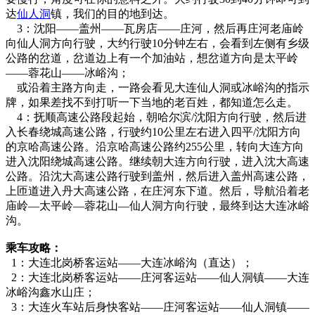
达
仙人洞
镇，我们的目的地到达。
3：沈阳——盖州——瓦房店——庄河，然后再庄河老庙岭
向仙人洞方向行驶，大约行驶10分钟左右，会看到左侧有乡级
公路的岔道，岔道边上有一个加油站，想岔道方向是太平岭
——蓉花山——冰峪沟；
或沿着主路方向走，一路会看见大连仙人洞或冰峪沟的指示
牌，如果差找不到打听一下当地的老百姓，都知道怎么走。
4：抚顺高速公路段起始，朝哈尔滨/沈阳方向行驶，然后进
入长春绕城高速公路，行驶约10公里左右进入四平/沈阳方向
的京哈高速公路。沿京哈高速公路约255公里，转向大连方向
进入沈阳绕城高速公路。继续朝大连方向行驶，进入沈大高速
公路。沿沈大高速公路行驶到盖州，然后进入盖州高速公路，
上匝道进入丹大高速公路，在庄河东下道。然后，导航沿着老
庙岭—太平岭—蓉花山—仙人洞方向行驶，最终到达大连冰峪
沟。
乘车攻略：
1：大连北岗桥客运站——大连冰峪沟（直达）；
2：大连北岗桥客运站——庄河客运站——仙人洞镇——大连
冰峪沟鑫水山庄；
3：大连火车站后身快客站——庄河客运站——仙人洞镇——