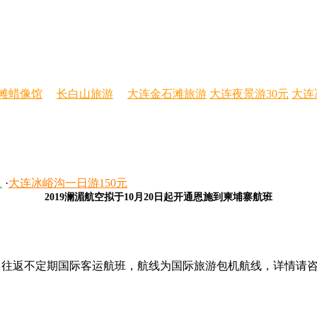
滩蜡像馆
长白山旅游
大连金石滩旅游
大连夜景游30元
大连
人
·
大连冰峪沟一日游150元
2019澜湄航空拟于10月20日起开通恩施到柬埔寨航班
lì]=恩施）往返不定期国际客运航班，航线为国际旅游包机航线，