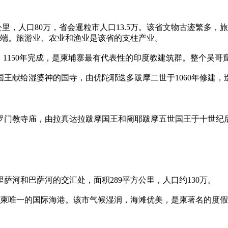
公里，人口80万，省会暹粒市人口13.5万。该省文物古迹繁多
南端。旅游业、农业和渔业是该省的支柱产业。
建，1150年完成，是柬埔寨最有代表性的印度教建筑群。整个吴
王献给湿婆神的国寺，由优陀耶迭多跋摩二世于1060年修建，
婆罗门教寺庙，由拉真达拉跋摩国王和阇耶跋摩五世国王于十世纪
河和巴萨河的交汇处，面积289平方公里，人口约130万。
有柬唯一的国际海港。该市气候湿润，海滩优美，是柬著名的度