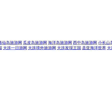
格仙岛旅游网
瓜皮岛旅游网
海洋岛旅游网
西中岛旅游网
小长山
园
大连一日游网
大连境外旅游网
大连发现王国
圣亚海洋世界
大