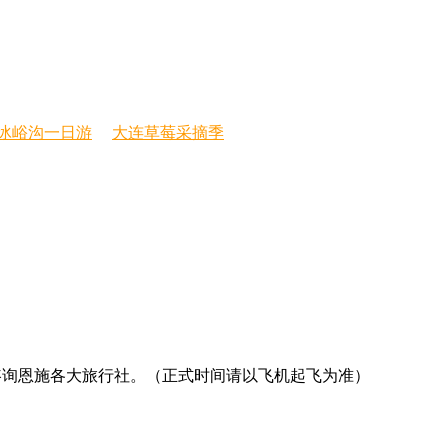
冰峪沟一日游
大连草莓采摘季
详情请咨询恩施各大旅行社。（正式时间请以飞机起飞为准）