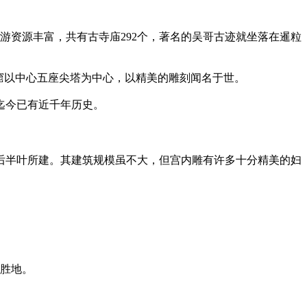
，旅游资源丰富，共有古寺庙292个，著名的吴哥古迹就坐落在暹粒
哥窟以中心五座尖塔为中心，以精美的雕刻闻名于世。
迄今已有近千年历史。
后半叶所建。其建筑规模虽不大，但宫内雕有许多十分精美的妇
假胜地。