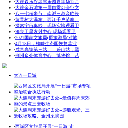
·
大连森乐谷冰雪乐园嘉年华12月
·
大连金石滩第一届自贡灯会征文
·
八一七稻米节，南派三叔亲临长
·
黄果树大瀑布、西江千户苗寨、
·
探索宇宙奥妙，现场实地观看卫
·
酒泉卫星发射中心 现场观看卫
·
2021国家文旅局(原旅游局)对旅
·
4月18日，桂味生态园恢复营业
·
成贵高铁第三站——乐山站，黑
·
荆州多处体育中心、博物馆、艺
大连一日游
·
西岗区文旅局开展“一日游”市