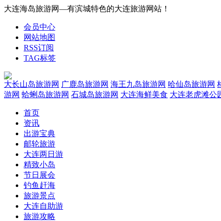
大连海岛旅游网—有滨城特色的大连旅游网站！
会员中心
网站地图
RSS订阅
TAG标签
大长山岛旅游网
广鹿岛旅游网
海王九岛旅游网
哈仙岛旅游网
游网
蛤蜊岛旅游网
石城岛旅游网
大连海鲜美食
大连老虎滩公
首页
资讯
出游宝典
邮轮旅游
大连两日游
精致小岛
节日展会
钓鱼赶海
旅游景点
大连自助游
旅游攻略