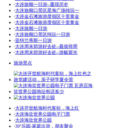
·
大连旅顺一日游--重现历史
·
大连旅顺口景区星海广场纯玩一
·
大连金石滩旅游度假区十里黄金
·
大连金石滩旅游度假区十里黄金
·
大连旅顺一日游
·
大连旅顺口景区纯玩一日游
·
亚特兰蒂斯一日游
·
大连周末郊游好去处--最值得周
·
大连周末郊游好去处--游艇观光
旅游景点
·
大连开世航海时代客轮，海上红
·
大连海盐世界公园电子门票
·
大连海盐世界公园
·
39°乐园-家庭出游，朋友聚会