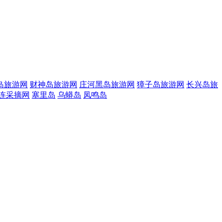
岛旅游网
财神岛旅游网
庄河黑岛旅游网
獐子岛旅游网
长兴岛旅
连采摘网
塞里岛
乌蟒岛
凤鸣岛