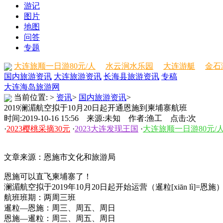
游记
图片
地图
问答
专题
大连旅顺一日游80元/人
水云涧水乐园
大连游艇
金石
国内旅游资讯
大连旅游资讯
长海县旅游资讯
专稿
大连海岛旅游网
当前位置:
>
资讯
>
国内旅游资讯
>
2019澜湄航空拟于10月20日起开通恩施到柬埔寨航班
时间:2019-10-16 15:56 来源:未知 作者:渔工 点击:
次
·
2023樱桃采摘30元
·
2023大连发现王国
·
大连旅顺一日游80元/
文章来源：恩施市文化和旅游局
恩施可以直飞柬埔寨了！
澜湄航空拟于2019年10月20日起开始运营（暹粒[xiān 
航班班期：两周三班
暹粒—恩施：周三、周五、周日
恩施—暹粒：周三、周五、周日