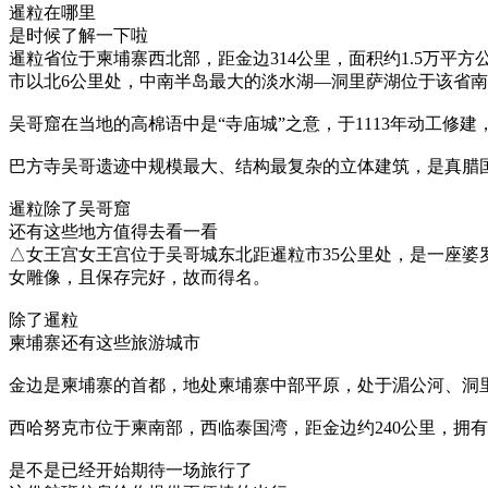
暹粒在哪里
是时候了解一下啦
暹粒省位于柬埔寨西北部，距金边314公里，面积约1.5万平方
市以北6公里处，中南半岛最大的淡水湖—洞里萨湖位于该省
吴哥窟在当地的高棉语中是“寺庙城”之意，于1113年动工修
巴方寺吴哥遗迹中规模最大、结构最复杂的立体建筑，是真腊国
暹粒除了吴哥窟
还有这些地方值得去看一看
△女王宫女王宫位于吴哥城东北距暹粒市35公里处，是一座
女雕像，且保存完好，故而得名。
除了暹粒
柬埔寨还有这些旅游城市
金边是柬埔寨的首都，地处柬埔寨中部平原，处于湄公河、洞里萨
西哈努克市位于柬南部，西临泰国湾，距金边约240公里，拥
是不是已经开始期待一场旅行了