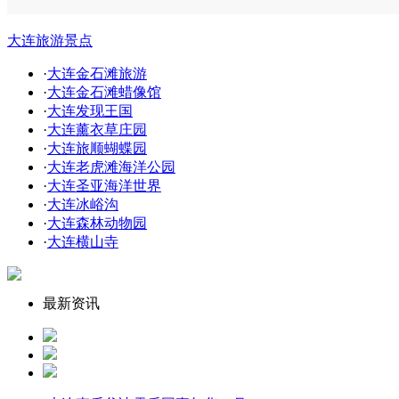
大连旅游景点
·
大连金石滩旅游
·
大连金石滩蜡像馆
·
大连发现王国
·
大连薰衣草庄园
·
大连旅顺蝴蝶园
·
大连老虎滩海洋公园
·
大连圣亚海洋世界
·
大连冰峪沟
·
大连森林动物园
·
大连横山寺
最新资讯