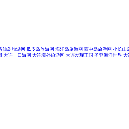
格仙岛旅游网
瓜皮岛旅游网
海洋岛旅游网
西中岛旅游网
小长山
园
大连一日游网
大连境外旅游网
大连发现王国
圣亚海洋世界
大