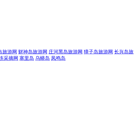
岛旅游网
财神岛旅游网
庄河黑岛旅游网
獐子岛旅游网
长兴岛旅
连采摘网
塞里岛
乌蟒岛
凤鸣岛