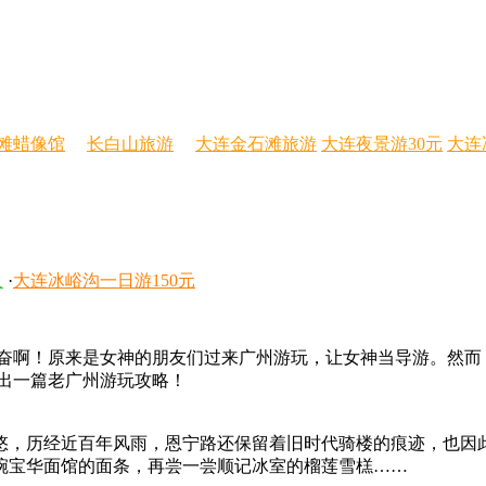
滩蜡像馆
长白山旅游
大连金石滩旅游
大连夜景游30元
大连
人
·
大连冰峪沟一日游150元
那个兴奋啊！原来是女神的朋友们过来广州游玩，让女神当导游。
整理出一篇老广州游玩攻略！
悠悠，历经近百年风雨，恩宁路还保留着旧时代骑楼的痕迹，也因
碗宝华面馆的面条，再尝一尝顺记冰室的榴莲雪榚……