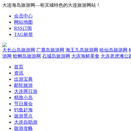
大连海岛旅游网—有滨城特色的大连旅游网站！
会员中心
网站地图
RSS订阅
TAG标签
大长山岛旅游网
广鹿岛旅游网
海王九岛旅游网
哈仙岛旅游网
游网
蛤蜊岛旅游网
石城岛旅游网
大连海鲜美食
大连老虎滩公
首页
资讯
出游宝典
邮轮旅游
大连两日游
精致小岛
节日展会
钓鱼赶海
旅游景点
大连自助游
旅游攻略