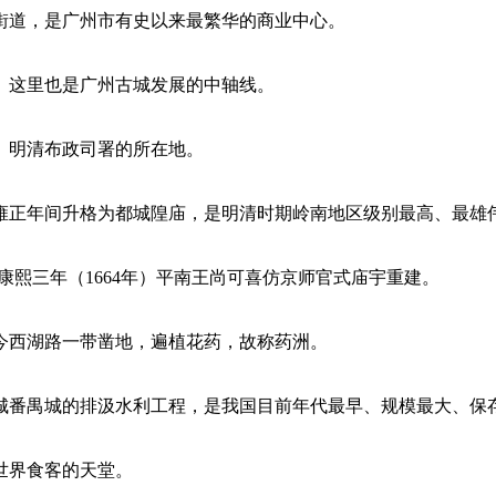
街道，是广州市有史以来最繁华的商业中心。
。这里也是广州古城发展的中轴线。
、明清布政司署的所在地。
清雍正年间升格为都城隍庙，是明清时期岭南地区级别最高、最雄
。康熙三年（1664年）平南王尚可喜仿京师官式庙宇重建。
今西湖路一带凿地，遍植花药，故称药洲。
）都城番禺城的排汲水利工程，是我国目前年代最早、规模最大、保
世界食客的天堂。