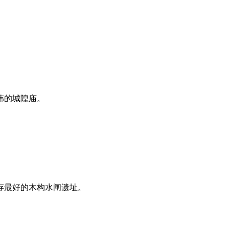
伟的城隍庙。
存最好的木构水闸遗址。