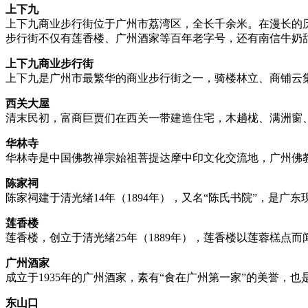
上下九
上下九商业步行街位于广州市荔湾区，全长千余米。在漫长的
步行街不仅有莲香楼、广州酒家等百年老字号，还有南信牛奶
上下九商业步行街
上下九是广州市最繁华的商业步行街之一，骑楼林立、商铺云
西关大屋
清末民初，富商巨贾们在西关一带建造住宅，木趟栊、满洲窗
华林寺
华林寺是中国佛教禅宗始祖菩提达摩中印文化交流地，广州佛
陈家祠
陈家祠建于清光绪14年（1894年），又名“陈氏书院”，是
莲香楼
莲香楼，创立于清光绪25年（1889年），莲香楼以莲蓉榚点而
广州酒家
成立于1935年的广州酒家，素有“食在广州第一家”的美誉，
东山口