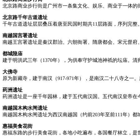
北京路商业步行街是广州市一条集文化、娱乐、商业于一体的
北京路千年古道遗址
千年古道遗址层层叠压着唐至民国时期共11层路面，序列完整
南越国宫署遗址
南越王宫署遗址是秦汉郡治、六朝衙署、隋唐都会、宋元督府
都城隍庙
建于明洪武三年（1370年），为供奉守护城池神祇的坛庙。
大佛寺
原为新藏寺，建于南汉（917-971年），是南汉二十八寺之一
药洲遗址
药洲遗址是一座千年园林，建于五代南汉国。五代南汉皇帝在
南越国木构水闸遗址
南越国木构水闸遗址为西汉南越国（约前203年至前111年
惠福美食花街
惠福东路的步行美食花街，各地小吃遍布，各国餐厅林立，是