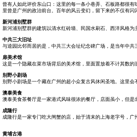
曾有人如此评价东山口：这里的每一条小巷弄、石板路都很有
里曾是广州的政治前台。百年的风云变幻，留下来的不仅有闪
新河浦别墅群
新河浦别墅群的建筑以清水红砖墙、民国水刷石、西洋风格为主
中共三大旧址
与逵园比邻而居的是，中共三大会址纪念碑广场，是当年中共
扉美术馆
这是一个隐藏在菜市场背后的美术馆，里面置放着不计其数的
别野小剧场
别野小剧场是一个藏在广州的超小众复古风休闲圣地。这里会
澳泰美食
澳泰美食茶餐厅是一家港式风味很浓的餐厅，店面虽小，但是
成隆行
成隆行是一家专门吃大闸蟹的店，始于清末的上海老字号，广州
黄埔古港