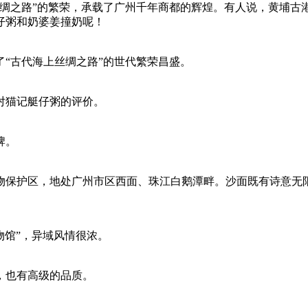
绸之路”的繁荣，承载了广州千年商都的辉煌。有人说，黄埔古港
仔粥和奶婆姜撞奶呢！
“古代海上丝绸之路”的世代繁荣昌盛。
对猫记艇仔粥的评价。
牌。
物保护区，地处广州市区西面、珠江白鹅潭畔。沙面既有诗意无
物馆”，异域风情很浓。
，也有高级的品质。