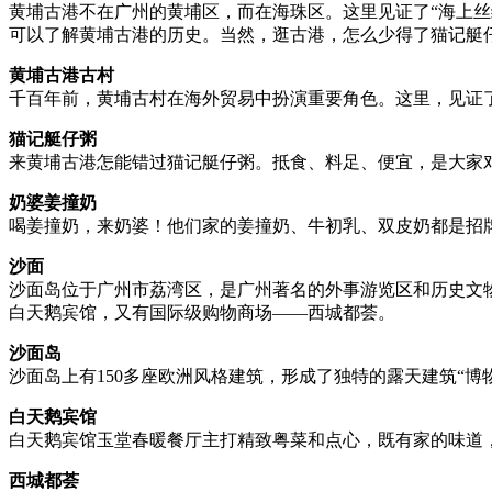
黄埔古港不在广州的黄埔区，而在海珠区。这里见证了“海上丝
可以了解黄埔古港的历史。当然，逛古港，怎么少得了猫记艇
黄埔古港古村
千百年前，黄埔古村在海外贸易中扮演重要角色。这里，见证了
猫记艇仔粥
来黄埔古港怎能错过猫记艇仔粥。抵食、料足、便宜，是大家
奶婆姜撞奶
喝姜撞奶，来奶婆！他们家的姜撞奶、牛初乳、双皮奶都是招
沙面
沙面岛位于广州市荔湾区，是广州著名的外事游览区和历史文
白天鹅宾馆，又有国际级购物商场——西城都荟。
沙面岛
沙面岛上有150多座欧洲风格建筑，形成了独特的露天建筑“博
白天鹅宾馆
白天鹅宾馆玉堂春暖餐厅主打精致粤菜和点心，既有家的味道
西城都荟