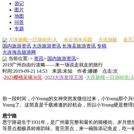
游记
图片
地图
问答
专题
大连旅顺一日游80元/人
水云涧水乐园
大连游艇
金石
国内旅游资讯
大连旅游资讯
长海县旅游资讯
专稿
大连海岛旅游网
当前位置:
>
资讯
>
国内旅游资讯
>
2019广州自由行攻略——来一场说走就走的旅行
时间:2019-09-21 14:53 来源:未知 作者:娜娜 点击:
次
·
2023樱桃采摘30元
·
2023大连发现王国
·
大连旅顺一日游80元/
前一段时间，小Young的女神突然发微信过来，小Young
Young了。这简直是千载难逢的好机会，所以小Young硬是
恩宁路
恩宁路诞生于1931年，是广州最完整和最长的骑楼街。岁月
等景点都极具岭南韵味。逛完景点，来一碗陈添记鱼皮，吃一