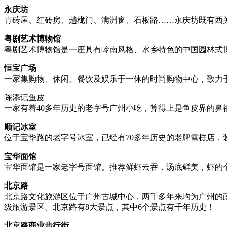
永庆坊
青砖屋、红砖房、趟栊门、满洲窗、石板路……永庆坊既有西
粤剧艺术博物馆
粤剧艺术博物馆是一座具有岭南风格、水乡特色的中国园林式
恒宝广场
一家集购物、休闲、餐饮及娱乐于一体的时尚购物中心，致力
陈添记鱼皮
一家有着40多年历史的老字号广州小吃，算得上是鱼皮界的鼻
顺记冰室
位于宝华路的老字号冰室，已经有70多年历史的老牌雪榚店，
宝华面馆
宝华面馆是一家老字号面馆。推荐鲜虾云吞，汤底鲜美，虾的
北京路
北京路文化旅游区位于广州古城中心，两千多年来均为广州的政
级旅游景区。北京路有8大景点，其中6个景点有千年历史！
北京路商业步行街