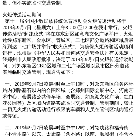
量，但不实施临时交通管制。
火炬传递活动期间
第十一届全国少数民族传统体育运动会火炬传递活动将于
2019年9月7日（星期六）上午8：00至12:00在我市举行。火炬
传递活动“起跑仪式”将在郑东新区如意湖文化广场举行，火炬
途经郑东新区、金水区、管城区、二七区部分道路和区域后最
终到达二七广场并举行“收火仪式”。为确保火炬传递活动顺利
进行，现根据《中华人民共和国道路交通安全法》有关规定，
经郑州市人民政府批准，决定于2019年9月7日火炬传递活动期
间，对郑东新区CBD区域和二七广场区域以及市区部分道路
实施临时交通管制，现通告如下：
一、2019年9月7日凌晨4时至上午10时，对郑东新区商务内环
路内侧路基石以内的合围区域（含郑州国际会展中心、河南艺
术中心、会展路公共停车场、会展路、如意湖文化广场、红白
花公园等）及区域内道路实施临时交通管制。管制期间，禁止
一切无火炬传递活动通行权限的车辆和人员在管制区域内通行
或停留。
二、2019年9月7日凌晨4时至中午12时，对铭功路和福寿街
（不含本路）以东、太康路（含本路）以南、顺城街（不含本