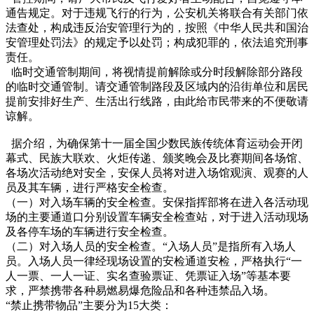
通告规定。对于违规飞行的行为，公安机关将联合有关部门依
法查处，构成违反治安管理行为的，按照《中华人民共和国治
安管理处罚法》的规定予以处罚；构成犯罪的，依法追究刑事
责任。
临时交通管制期间，将视情提前解除或分时段解除部分路段
的临时交通管制。请交通管制路段及区域内的沿街单位和居民
提前安排好生产、生活出行线路，由此给市民带来的不便敬请
谅解。
据介绍，为确保第十一届全国少数民族传统体育运动会开闭
幕式、民族大联欢、火炬传递、颁奖晚会及比赛期间各场馆、
各场次活动绝对安全，安保人员将对进入场馆观演、观赛的人
员及其车辆，进行严格安全检查。
（一）对入场车辆的安全检查。安保指挥部将在进入各活动现
场的主要通道口分别设置车辆安全检查站，对于进入活动现场
及各停车场的车辆进行安全检查。
（二）对入场人员的安全检查。“入场人员”是指所有入场人
员。入场人员一律经现场设置的安检通道安检，严格执行“一
人一票、一人一证、实名查验票证、凭票证入场”等基本要
求，严禁携带各种易燃易爆危险品和各种违禁品入场。
“禁止携带物品”主要分为15大类：