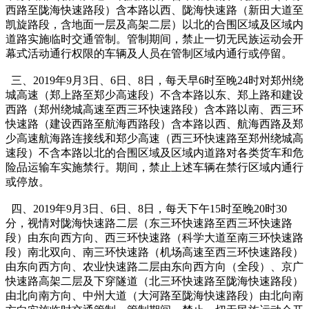
西路至陇海快速路段）含本路以西、陇海快速路（新田大道至
凯旋路段，含地面一层及高架二层）以北的合围区域及区域内
道路实施临时交通管制。管制期间，禁止一切无民族运动会开
幕式活动通行权限的车辆及人员在管制区域内通行或停留。
三、2019年9月3日、6日、8日，每天早6时至晚24时对郑州绕
城高速（郑上路至郑少高速段）不含本路以东、郑上路和建设
西路（郑州绕城高速至西三环快速路段）含本路以南、西三环
快速路（建设西路至航海西路段）含本路以西、航海西路及郑
少高速航海路连接线和郑少高速（西三环快速路至郑州绕城高
速段）不含本路以北的合围区域及区域内道路对各类货车和危
险品运输车实施禁行。期间，禁止上述车辆在禁行区域内通行
或停放。
四、2019年9月3日、6日、8日，每天下午15时至晚20时30
分，视情对陇海快速路二层（东三环快速路至西三环快速路
段）由东向西方向、西三环快速路（科学大道至南三环快速路
段）南北双向、南三环快速路（机场高速至西三环快速路段）
由东向西方向、农业快速路二层由东向西方向（全段）、京广
快速路高架二层及下穿隧道（北三环快速路至陇海快速路段）
由北向南方向、中州大道（大河路至陇海快速路段）由北向南