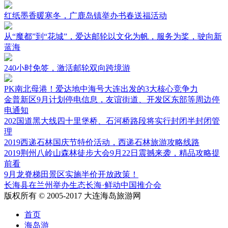
红纸墨香暖寒冬，广鹿岛镇举办书春送福活动
从“魔都”到“花城”，爱达邮轮以文化为帆，服务为桨，驶向新
蓝海
240小时免签，激活邮轮双向跨境游
PK南北母港！爱达地中海号大连出发的3大核心竞争力
金普新区9月计划停电信息，友谊街道、开发区东部等周边停
电通知
202国道黑大线四十里堡桥、石河桥路段将实行封闭半封闭管
理
2019西递石林国庆节特价活动，西递石林旅游攻略线路
2019荆州八岭山森林徒步大会9月22日震撼来袭，精品攻略提
前看
9月龙脊梯田景区实施半价开放政策！
长海县在兰州举办生态长海·鲜动中国推介会
版权所有 © 2005-2017 大连海岛旅游网
首页
海岛游