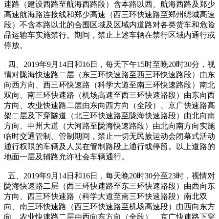
速路（建设西路至航海西路段）含本路以西、航海西路及郑少
高速航海路连接线和郑少高速（西三环快速路至郑州绕城高速
段）不含本路以北的合围区域及区域内道路对各类货车和危险
品运输车实施禁行。期间，禁止上述车辆在禁行区域内通行或
停放。
四、2019年9月14日和16日，每天下午15时至晚20时30分，视
情对陇海快速路二层（东三环快速路至西三环快速路段）由东
向西方向、西三环快速路（科学大道至南三环快速路段）南北
双向、南三环快速路（机场高速至西三环快速路段）由东向西
方向、农业快速路二层由东向西方向（全段）、京广快速路高
架二层及下穿隧道（北三环快速路至陇海快速路段）由北向南
方向、中州大道（大河路至陇海快速路段）由北向南方向实施
临时交通管制。管制期间，禁止一切无民族运动会闭幕式活动
通行权限的车辆及人员在管制路段上通行或停留。以上道路的
地面一层及辅路允许社会车辆通行。
五、2019年9月14日和16日，每天晚20时30分至23时，视情对
陇海快速路二层（西三环快速路至东三环快速路段）由西向东
方向、西三环快速路（科学大道至南三环快速路段）南北双
向、南三环快速路（西三环快速路至机场高速段）由西向东方
向、农业快速路二层由西向东方向（全段）、京广快速路下穿