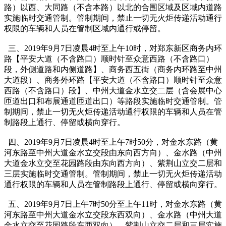
路）以西、大同路（不含本路）以北的合围区域及区域内道路
实施临时交通管制。管制期间，禁止一切无火炬传递活动通行
权限的车辆和人员在管制区域内通行或停留。
三、2019年9月7日凌晨4时至上午10时，对郑东新区商务内环
路【平安大道（不含路口）顺时针至众意西路（不含路口）
段，外侧道路和内侧道路】、商务西五街（商务内环路至中州
大道段）、商务外环路【平安大道（不含路口）顺时针至众意
西路（不含路口）段】、中州大道金水立交二层（含会展中心
匝道出口和布展通道匝道出口）等路段实施临时交通管制。管
制期间，禁止一切无火炬传递活动通行权限的车辆和人员在管
制路段上通行、停留或横向穿行。
四、2019年9月7日凌晨4时至上午7时50分，对金水东路（黄
河东路至中州大道金水立交段由东向西方向）、金水路（中州
大道金水立交至花园路段由东向西方向）、紫荆山立交二层和
三层实施临时交通管制。管制期间，禁止一切无火炬传递活动
通行权限的车辆和人员在管制路段上通行、停留或横向穿行。
五、2019年9月7日上午7时50分至上午11时，对金水东路（黄
河东路至中州大道金水立交段东西双向）、金水路（中州大道
金水立交至花园路段东西双向）、紫荆山立交二层和三层实施