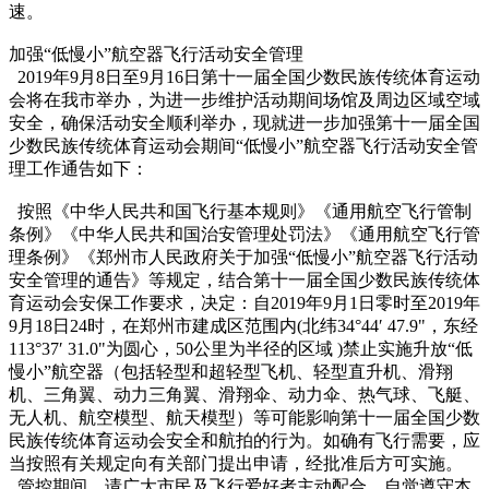
速。
加强“低慢小”航空器飞行活动安全管理
2019年9月8日至9月16日第十一届全国少数民族传统体育运动
会将在我市举办，为进一步维护活动期间场馆及周边区域空域
安全，确保活动安全顺利举办，现就进一步加强第十一届全国
少数民族传统体育运动会期间“低慢小”航空器飞行活动安全管
理工作通告如下：
按照《中华人民共和国飞行基本规则》《通用航空飞行管制
条例》《中华人民共和国治安管理处罚法》《通用航空飞行管
理条例》《郑州市人民政府关于加强“低慢小”航空器飞行活动
安全管理的通告》等规定，结合第十一届全国少数民族传统体
育运动会安保工作要求，决定：自2019年9月1日零时至2019年
9月18日24时，在郑州市建成区范围内(北纬34°44′ 47.9"，东经
113°37′ 31.0"为圆心，50公里为半径的区域 )禁止实施升放“低
慢小”航空器（包括轻型和超轻型飞机、轻型直升机、滑翔
机、三角翼、动力三角翼、滑翔伞、动力伞、热气球、飞艇、
无人机、航空模型、航天模型）等可能影响第十一届全国少数
民族传统体育运动会安全和航拍的行为。如确有飞行需要，应
当按照有关规定向有关部门提出申请，经批准后方可实施。
管控期间，请广大市民及飞行爱好者主动配合，自觉遵守本