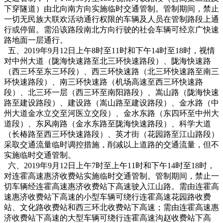
下穿隧道）由北向南方向实施临时交通管制。管制期间，禁止
一切无民族大联欢活动通行权限的车辆及人员在管制路段上通
行或停留。需沿该路段南北方向行驶的社会车辆可经京广快速
路地面一层通行。
五、2019年9月12日上午8时至11时和下午14时至18时，视情
对中州大道（陇海快速路至北三环快速路段）、陇海快速路
（西三环至东三环段）、西三环快速路（北三环快速路至南三
环快速路段）、南三环快速路（机场高速至西三环快速路
段）、北三环一层（西三环至南阳路段）、嵩山路（陇海快速
路至建设路段）、建设路（嵩山路至建设路段）、金水路（中
州大道金水立交至河医立交段）、金水东路（东四环至中州大
道段）、东风南路（金水东路至陇海快速路段）、科学大道
（长椿路至西三环快速路段）、英才街（花园路至江山路段）
采取交通流量临时调控措施，削减以上道路的交通流量，但不
实施临时交通管制。
六、2019年9月12日上午7时至上午11时和下午14时至18时，
对连霍高速惠济收费站实施临时交通管制。管制期间，禁止一
切车辆经连霍高速惠济收费站下高速驶入江山路。需由连霍高
速惠济收费站下高速的小型车辆可绕行连霍高速花园路收费
站、文化路收费站和西三环北收费站下高速；需由连霍高速惠
济收费站下高速的大型车辆可绕行连霍高速沟赵收费站下高