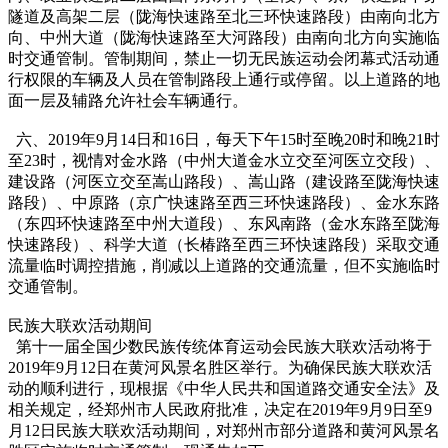
隧道及高架二层（陇海快速路至北三环快速路段）由南向北方
向、中州大道（陇海快速路至大河路段）由南向北方向实施临
时交通管制。管制期间，禁止一切无民族运动会闭幕式活动通
行权限的车辆及人员在管制路段上通行或停留。以上道路的地
面一层及辅路允许社会车辆通行。
六、2019年9月14日和16日，每天下午15时至晚20时和晚21时
至23时，视情对金水路（中州大道金水立交至河医立交段）、
建设路（河医立交至嵩山路段）、嵩山路（建设路至陇海快速
路段）、中原路（京广快速路至西三环快速路段）、金水东路
（东四环快速路至中州大道段）、东风南路（金水东路至陇海
快速路段）、科学大道（长椿路至西三环快速路段）采取交通
流量临时调控措施，削减以上道路的交通流量，但不实施临时
交通管制。
民族大联欢活动期间
第十一届全国少数民族传统体育运动会民族大联欢活动将于
2019年9月12日在黄河风景名胜区举行。为确保民族大联欢活
动的顺利进行，现根据《中华人民共和国道路交通安全法》及
相关规定，经郑州市人民政府批准，决定在2019年9月9日至9
月12日民族大联欢活动期间，对郑州市部分道路和黄河风景名