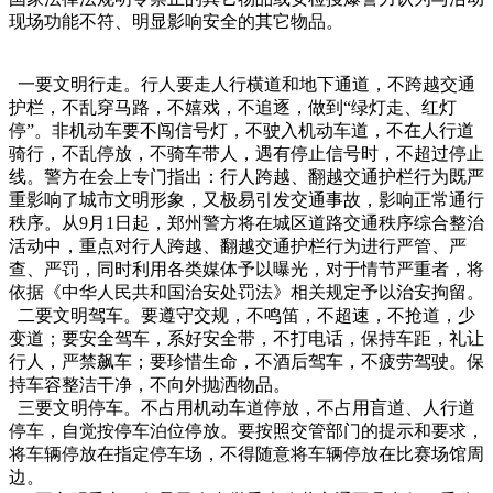
现场功能不符、明显影响安全的其它物品。
一要文明行走。行人要走人行横道和地下通道，不跨越交通
护栏，不乱穿马路，不嬉戏，不追逐，做到“绿灯走、红灯
停”。非机动车要不闯信号灯，不驶入机动车道，不在人行道
骑行，不乱停放，不骑车带人，遇有停止信号时，不超过停止
线。警方在会上专门指出：行人跨越、翻越交通护栏行为既严
重影响了城市文明形象，又极易引发交通事故，影响正常通行
秩序。从9月1日起，郑州警方将在城区道路交通秩序综合整治
活动中，重点对行人跨越、翻越交通护栏行为进行严管、严
查、严罚，同时利用各类媒体予以曝光，对于情节严重者，将
依据《中华人民共和国治安处罚法》相关规定予以治安拘留。
二要文明驾车。要遵守交规，不鸣笛，不超速，不抢道，少
变道；要安全驾车，系好安全带，不打电话，保持车距，礼让
行人，严禁飙车；要珍惜生命，不酒后驾车，不疲劳驾驶。保
持车容整洁干净，不向外抛洒物品。
三要文明停车。不占用机动车道停放，不占用盲道、人行道
停车，自觉按停车泊位停放。要按照交管部门的提示和要求，
将车辆停放在指定停车场，不得随意将车辆停放在比赛场馆周
边。