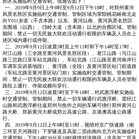
胜区实施临时交通管制。现通告如下：
一、2019年9月9日上午8时至9月12日下午18时，对郑州黄河
风景名胜区实施临时交通管制。管制区域为荥阳桃花峪南北走
向Y011乡道（不含本路）以东、黄河以南、黄河风景名胜区
东围墙（以西）、邙岭大道（含本路）以北的合围区域。管制
期间，禁止一切无民族大联欢活动通行权限的车辆及人员在上
述区域内通行或停留。
二、2019年9月12日凌晨5时至上午11时和下午14时至17时，
对江山路（三全路至黄河风景名胜区段）、老江山路（与江山
路三岔路口至车站北路段）、车站北路（江山路至黄河南岸行
车调车实训基地段）、黄浮路（全段）及黄河景区站门前道路
（车站北路至黄河景区站门前）实施临时交通管制。管制期
间，禁止一切无民族大联欢活动通行权限的车辆及人员在管制
路段上通行、停留或横向穿行。
三、2019年9月12日凌晨5时至下午18时，对武惠浮桥实施临
时交通管制。管制期间，禁止一切车辆通行武惠浮桥。需经江
山路和武惠浮桥往返郑州与焦作之间的车辆可绕行郑州黄河公
路大桥、郑新黄河大桥或郑云高速公路、京港澳高速公路通
行。
四、2019年9月12日上午8时至11时，视情对京广快速路（南
三环至天河路段）下穿隧道及高架二层由南向北方向实施临时
交通管制；下午14时30分至18时视情对该路段（含高架二层及