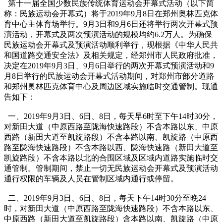
第十一届全国少数民族传统体育运动会开幕式活动（以下简
称：民族运动会开幕式）将于2019年9月8日在郑州奥林匹克体
育中心主体育场举行。9月3日和9月6日还将举行两次开幕式预
演活动，开幕式及两次预演活动的规模均约6.2万人。为确保
民族运动会开幕式及预演活动顺利举行，现根据《中华人民共
和国道路交通安全法》及相关规定，经郑州市人民政府批准，
决定在2019年9月3日、9月6日举行的两次开幕式预演活动和9
月8日举行的民族运动会开幕式活动期间，对郑州市部分道路
和郑州奥林匹克体育中心及周边区域实施临时交通管制。现通
告如下：
一、2019年9月3日、6日、8日，每天早6时至下午14时30分，
对新田大道（中原西路至陇海快速路段）不含本路以东、中原
西路（新田大道至凯旋路段）不含本路以南、凯旋路（中原西
路至陇海快速路段）不含本路以西、陇海快速路（新田大道至
凯旋路段）不含本路以北的合围区域及区域内道路实施临时交
通管制。管制期间，禁止一切无民族运动会开幕式及预演活动
通行权限的车辆及人员在管制区域内通行或停留。
二、2019年9月3日、6日、8日，每天下午14时30分至晚24
时，对新田大道（中原西路至陇海快速路段）不含本路以东、
中原西路（新田大道至凯旋路段）含本路以南、凯旋路（中原