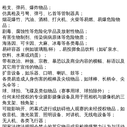
枪支、弹药、爆炸物品；
仿真枪及弓弩、弹弓、匕首等管制器具；
烟花爆竹、汽油、酒精、打火机、火柴等易燃、易爆危险物
品；
剧毒、腐蚀性等危险化学品及放射性物品；
有害生物制剂、传染病病原体等危险物质；
海洛因、可卡因、大麻、冰毒等各类毒品；
易碎容器（例如玻璃瓶/杯），易投掷食品饮料（如矿泉水、
饮料、水果或鸡蛋）；
带有政治、种族、宗教、暴恐以及商业内容的横幅、标语以及
其它用于宣传的物品；
扩音设备，如乐器、口哨、喇叭、鼓等；
各类易造成人身伤害的棍棒及尖锐物品，如球棒、长柄伞、尖
头伞等；
球、球拍、飞碟及类似物品（赛事用球、球拍除外）；
任何未经授权的专业摄影摄像设备及用于照相机与摄像机的三
角支架、独角架；
可能影响开、闭幕式进行或妨碍他人观赛的未经授权物品，如
收音机、激光装置、照明设备、对讲机、无线电设备等；
无人机、各类飞行器；
国家法律法规明令禁止的其它物品或安检搜爆警力认为与活动