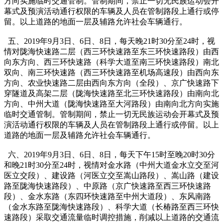
方向实施临时交通管制。管制期间，禁止一切无民族运动会开
幕式及预演活动通行权限的车辆及人员在管制路段上通行或停
留。以上道路的地面一层及辅路允许社会车辆通行。
五、2019年9月3日、6日、8日，每天晚21时30分至24时，视
情对陇海快速路二层（西三环快速路至东三环快速路段）由西
向东方向、西三环快速路（科学大道至南三环快速路段）南北
双向、南三环快速路（西三环快速路至机场高速段）由西向东
方向、农业快速路二层由西向东方向（全段）、京广快速路下
穿隧道及高架二层（陇海快速路至北三环快速路段）由南向北
方向、中州大道（陇海快速路至大河路段）由南向北方向实施
临时交通管制。管制期间，禁止一切无民族运动会开幕式及预
演活动通行权限的车辆及人员在管制路段上通行或停留。以上
道路的地面一层及辅路允许社会车辆通行。
六、2019年9月3日、6日、8日，每天下午15时至晚20时30分
和晚21时30分至24时，视情对金水路（中州大道金水立交至河
医立交段）、建设路（河医立交至嵩山路段）、嵩山路（建设
路至陇海快速路段）、中原路（京广快速路至西三环快速路
段）、金水东路（东四环快速路至中州大道段）、东风南路
（金水东路至陇海快速路段）、科学大道（长椿路至西三环快
速路段）采取交通流量临时调控措施，削减以上道路的交通流