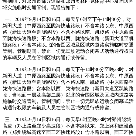
动期间，对郑州市部分道路和郑州奥林匹克体育中心及周边区
域实施临时交通管制。现通告如下：
一、2019年9月14日和16日，每天早6时至下午14时30分，对
新田大道（中原西路至陇海快速路段）不含本路以东、中原西
路（新田大道至凯旋路段）不含本路以南、凯旋路（中原西路
至陇海快速路段）不含本路以西、陇海快速路（新田大道至凯
旋路段）不含本路以北的合围区域及区域内道路实施临时交通
管制。管制期间，禁止一切无民族运动会闭幕式活动通行权限
的车辆及人员在管制区域内通行或停留。
二、2019年9月14日和16日，每天下午14时30分至晚23时，对
新田大道（中原西路至陇海快速路段）不含本路以东、中原西
路（新田大道至凯旋路段）含本路以南、凯旋路（中原西路至
陇海快速路段）含本路以西、陇海快速路（新田大道至凯旋路
段，含地面一层及高架二层）以北的合围区域及区域内道路实
施临时交通管制。管制期间，禁止一切无民族运动会闭幕式活
动通行权限的车辆及人员在管制区域内通行或停留。
三、2019年9月14日和16日，每天早6时至晚23时对郑州绕城
高速（郑上路至郑少高速段）不含本路以东、郑上路和建设西
路（郑州绕城高速至西三环快速路段）含本路以南、西三环快