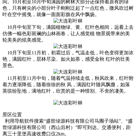
间。10月初至10月中旬满园的树林大部分还保持着原有的绿
色，只有树尖的小部分叶子刚刚泛起了一点红色，微风吹过树
叶在空中摇曳，就像一面面彩旗在风中飘扬。
10月中旬至下旬，满园植物绿、黄、红叶色相间，远看上去
仿佛一幅色彩斑斓的山林画卷，让人感觉植 物景观带来的美
轮美奂的炫美感觉。
10月下旬至11月初，初霜过后，气温走低，叶色变得更加浓
艳，满园红叶，层林尽染、如火如荼，感受金秋 红叶的壮美
景色。
11月初至11月中旬，随着气温持续走低，秋风吹来，红叶附
着力逐渐降低，随着徐徐的秋 风，满园红叶随风飘撒，如落
英缤纷坠地，满地红叶，欣赏的是一种惜别、不舍的凄美。
景区位置
利用导航软件搜索“盛世绿源科技有限公司马圈子场站”、“盛
世绿源科技有限公司（西山后村）”即可到达。交通便利，距
离三十里堡高速收费口仅2km。