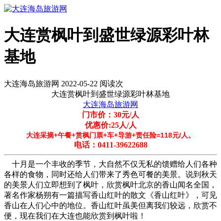
大连赏枫叶到盛世绿源彩叶林
基地
大连海岛旅游网 2022-05-22 阅读
次
大连赏枫叶到盛世绿源彩叶林基地
大连海岛旅游网
门市价：30元/人
优惠价:25人/人
大连采摘+午餐+赏枫门票+车+导游+责任险=118元/人。
电话：0411-39622688
十月是一个丰收的季节，大自然不仅无私的馈赠给人们各种
各样的食物，同时还给人们带来了秀色可餐的美景。说到秋天
的美景人们立即想到了枫叶，欣赏枫叶北京的香山闻名全国，
著名作家杨朔有一篇描写香山红叶的散文《香山红叶》，可见
香山在人们心中的地位。香山红叶虽美但离我们较远，欣赏不
便，现在我们在大连也能欣赏到枫叶啦！