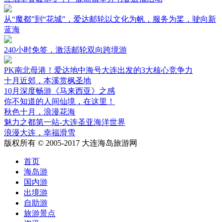
从“魔都”到“花城”，爱达邮轮以文化为帆，服务为桨，驶向新
蓝海
240小时免签，激活邮轮双向跨境游
PK南北母港！爱达地中海号大连出发的3大核心竞争力
十月近郊，本溪赏枫圣地
10月深度畅游《马来西亚》之感
你不知道的人间仙境，在这里！
秋色十月，浪漫花海
魅力之都第一站-大连圣亚海洋世界
浪漫大连，幸福滑雪
版权所有 © 2005-2017 大连海岛旅游网
首页
海岛游
国内游
出境游
自助游
旅游景点