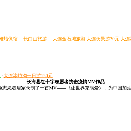
滩蜡像馆
长白山旅游
大连金石滩旅游
大连夜景游30元
大连
人
·
大连冰峪沟一日游150元
长海县红十字志愿者抗击疫情MV作品
志愿者居家录制了一首MV——《让世界充满爱》，为中国加油