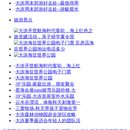
·
大连周末郊游好去处--最值得周
·
大连周末郊游好去处--游艇观光
旅游景点
·
大连开世航海时代客轮，海上红
·
大连海盐世界公园电子门票
·
大连海盐世界公园
·
39°乐园-家庭出游，朋友聚会
·
星海会展mini嬉雪乐园价格,大
·
39°乐园-大连首座室外水乐园
·
云水谷漂流，体验秋天刺激第一
·
三寰牧场-秋天带孩子宠物在早
·
大连森林动物园超全游玩攻略
·
大连夏季最适合年轻人的团队活