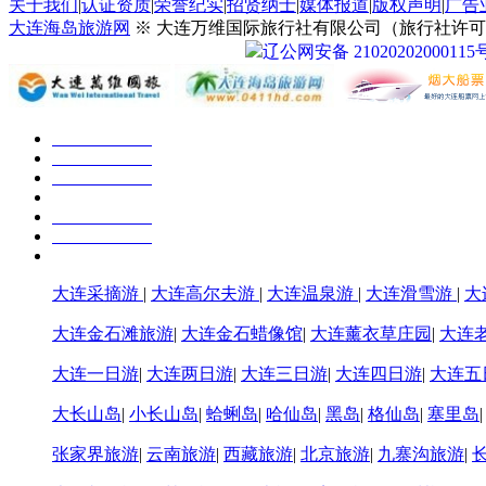
关于我们
|
认证资质
|
荣誉纪实
|
招贤纳士
|
媒体报道
|
版权声明
|
广告
大连海岛旅游网
※ 大连万维国际旅行社有限公司（旅行社许可证号：
辽公网安备 21020202000115
大连采摘游
|
大连高尔夫游
|
大连温泉游
|
大连滑雪游
|
大
大连金石滩旅游
|
大连金石蜡像馆
|
大连薰衣草庄园
|
大连
大连一日游
|
大连两日游
|
大连三日游
|
大连四日游
|
大连五
大长山岛
|
小长山岛
|
蛤蜊岛
|
哈仙岛
|
黑岛
|
格仙岛
|
塞里岛
张家界旅游
|
云南旅游
|
西藏旅游
|
北京旅游
|
九寨沟旅游
|