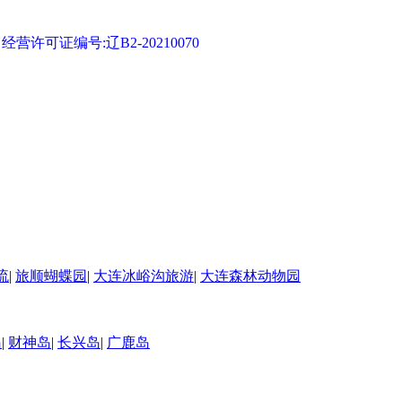
可证编号:辽B2-20210070
流
|
旅顺蝴蝶园
|
大连冰峪沟旅游
|
大连森林动物园
岛
|
财神岛
|
长兴岛
|
广鹿岛