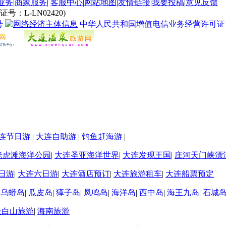
业务
|
商家服务
|
客服中心
|
网站地图
|
友情链接
|
我要投稿
|
意见反馈
L-LN02420)
号
中华人民共和国增值电信业务经营许可证 经营许
连节日游
|
大连自助游
|
钓鱼赶海游
|
老虎滩海洋公园
|
大连圣亚海洋世界
|
大连发现王国
|
庄河天门峡漂
日游
|
大连六日游
|
大连酒店预订
|
大连旅游租车
|
大连船票预定
|
乌蟒岛
|
瓜皮岛
|
獐子岛
|
凤鸣岛
|
海洋岛
|
西中岛
|
海王九岛
|
石城
长白山旅游
|
海南旅游