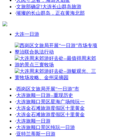
·
人民守卫者：海岛火焰蓝
·
文旅部确定!大连长山群岛旅游
·
璀璨的长山群岛，正在黄海北部
大连一日游
·
西岗区文旅局开展“一日游”市
·
大连旅顺一日游--重现历史
·
大连旅顺口景区星海广场纯玩一
·
大连金石滩旅游度假区十里黄金
·
大连金石滩旅游度假区十里黄金
·
大连旅顺一日游
·
大连旅顺口景区纯玩一日游
·
亚特兰蒂斯一日游