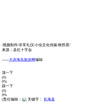
/视频制作/非常礼仪/小虫文化传媒/林胜君/
来源：县红十字会
------
大连海岛旅游网
编辑
顶一下
(0)
0%
踩一下
(0)
0%
(责任编辑：)
关键字：
长海县