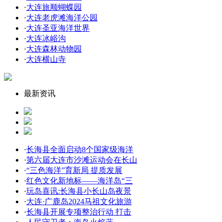
·
大连旅顺蝴蝶园
·
大连老虎滩海洋公园
·
大连圣亚海洋世界
·
大连冰峪沟
·
大连森林动物园
·
大连横山寺
最新资讯
·
长海县全面启动8个国家级海洋
·
第六届大连市沙滩运动会在长山
·
“三色海洋”育新局 提质发展
·
红色文化新地标——海洋岛“三
·
玩岛喜讯:长海县小长山岛夜景
·
大连·广鹿岛2024马祖文化旅游
·
长海县开展专项整治行动 打击