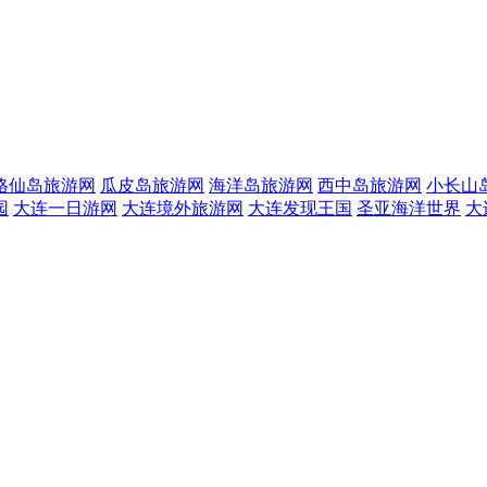
格仙岛旅游网
瓜皮岛旅游网
海洋岛旅游网
西中岛旅游网
小长山
园
大连一日游网
大连境外旅游网
大连发现王国
圣亚海洋世界
大