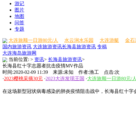
游记
图片
地图
问答
专题
大连旅顺一日游80元/人
水云涧水乐园
大连游艇
金石
国内旅游资讯
大连旅游资讯
长海县旅游资讯
专稿
大连海岛旅游网
当前位置:
>
资讯
>
长海县旅游资讯
>
长海县红十字志愿者抗击疫情MV作品
时间:2020-02-09 11:39 来源:未知 作者:渔工 点击:
次
·
2023樱桃采摘30元
·
2023大连发现王国
·
大连旅顺一日游80元/
在这场新型冠状病毒感染的肺炎疫情阻击战中，长海县红十字会