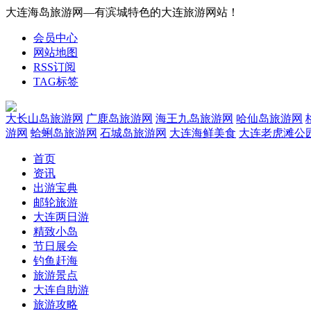
大连海岛旅游网—有滨城特色的大连旅游网站！
会员中心
网站地图
RSS订阅
TAG标签
大长山岛旅游网
广鹿岛旅游网
海王九岛旅游网
哈仙岛旅游网
游网
蛤蜊岛旅游网
石城岛旅游网
大连海鲜美食
大连老虎滩公
首页
资讯
出游宝典
邮轮旅游
大连两日游
精致小岛
节日展会
钓鱼赶海
旅游景点
大连自助游
旅游攻略