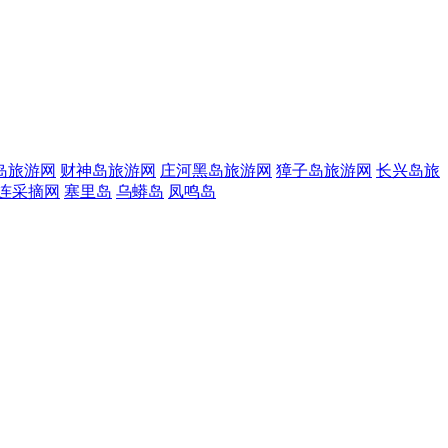
岛旅游网
财神岛旅游网
庄河黑岛旅游网
獐子岛旅游网
长兴岛旅
连采摘网
塞里岛
乌蟒岛
凤鸣岛