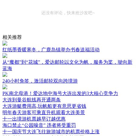
还没有评论，快来抢沙发吧~
相关推荐
红纸墨香暖寒冬，广鹿岛镇举办书春送福活动
从“魔都”到“花城”，爱达邮轮以文化为帆，服务为桨，驶向新
蓝海
240小时免签，激活邮轮双向跨境游
PK南北母港！爱达地中海号大连出发的3大核心竞争力
大连到曼谷航线再开通两条
大连游艇费用高,玩帆船更有意思更省钱
明年春天游客可乘直升机观看大连美景
十一出境游机票越早订越优惠
海口禁止“公园噪音” 违者将受重罚
十一国庆节大连飞往旅游城市的机票价格上涨