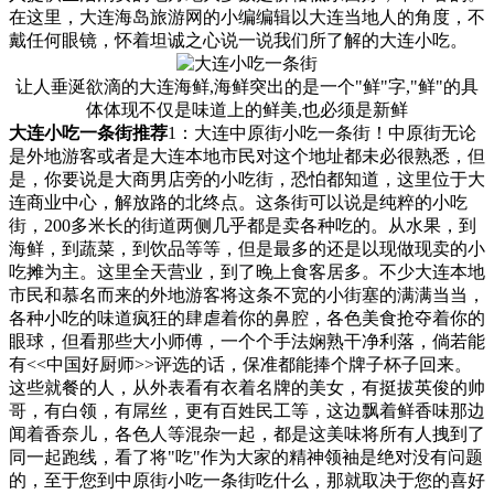
在这里，大连海岛旅游网的小编编辑以大连当地人的角度，不
戴任何眼镜，怀着坦诚之心说一说我们所了解的大连小吃。
让人垂涎欲滴的大连海鲜,海鲜突出的是一个"鲜"字,"鲜"的具
体体现不仅是味道上的鲜美,也必须是新鲜
大连小吃一条街推荐
1：大连中原街小吃一条街！中原街无论
是外地游客或者是大连本地市民对这个地址都未必很熟悉，但
是，你要说是大商男店旁的小吃街，恐怕都知道，这里位于大
连商业中心，解放路的北终点。这条街可以说是纯粹的小吃
街，200多米长的街道两侧几乎都是卖各种吃的。从水果，到
海鲜，到蔬菜，到饮品等等，但是最多的还是以现做现卖的小
吃摊为主。这里全天营业，到了晚上食客居多。不少大连本地
市民和慕名而来的外地游客将这条不宽的小街塞的满满当当，
各种小吃的味道疯狂的肆虐着你的鼻腔，各色美食抢夺着你的
眼球，但看那些大小师傅，一个个手法娴熟干净利落，倘若能
有<<中国好厨师>>评选的话，保准都能捧个牌子杯子回来。
这些就餐的人，从外表看有衣着名牌的美女，有挺拔英俊的帅
哥，有白领，有屌丝，更有百姓民工等，这边飘着鲜香味那边
闻着香奈儿，各色人等混杂一起，都是这美味将所有人拽到了
同一起跑线，看了将"吃"作为大家的精神领袖是绝对没有问题
的，至于您到中原街小吃一条街吃什么，那就取决于您的喜好