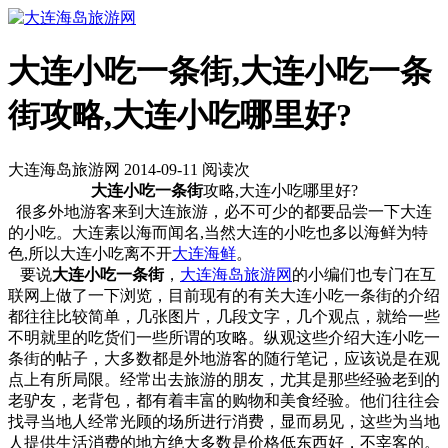
大连小吃一条街,大连小吃一条
街攻略,大连小吃哪里好?
大连海岛旅游网 2014-09-11 阅读
次
大连小吃一条街
攻略,大连小吃哪里好?
很多外地游客来到大连旅游，必不可少的都要品尝一下大连
的小吃。大连素以海而闻名,当然大连的小吃也多以海鲜为特
色,所以大连小吃离不开
大连海鲜
。
要说
大连小吃一条街
，
大连海岛旅游网
的小编们也专门在互
联网上做了一下浏览，目前现有的有关大连小吃一条街的介绍
都往往比较简单，几张图片，几段文字，几个观点，就给一些
不明就里的吃货们一些所谓的攻略。纵观这些介绍大连小吃一
条街的帖子，大多数都是外地游客的随行笔记，应该说是在观
点上有所局限。经常出去旅游的朋友，尤其是那些经验老到的
老驴友，老背包，都有着丰富的购物和美食经验。他们往往会
找寻当地人经常光顾的场所进行消费，显而易见，这些为当地
人提供生活消费的地方绝大多数是价格低东西好，不宰客的。