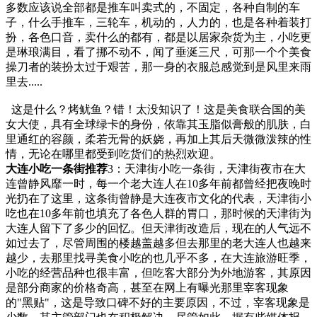
多数应该说全部都是推车叫卖式的，不固定，各种自制的车
子，什么手推车，三轮车，机动的，人力的，也是各种着装打
扮，各色口音，卖什么的都有，都是以居家杂货为主，小吃更
是琳琅满目，看了挪不动不，闻了垂涎三尺，可那一个个美食
操刀者的装扮太过于艰苦，那一身的衣服总感觉到是风里来雨
里去.....
这是什么？烤鱿鱼？错！太没知识了！这是美食联合国的美
女大使，具有全球绿卡的身份，依靠其玉脂似膏般的肌肤，白
里通红的容颜，柔若无骨的妖娆，再加上其后天微微泼辣的性
情，无论在哪里都受到吃货们的热烈欢迎。
大连小吃一条街推荐
3：天津街小吃一条街，天津街夜市在大
连曾静风靡一时，每一个老大连人在10多年前都曾经把夜晚时
光扔在了这里，这条街曾静是大连夜市文化的代表，天津街小
吃也在10多年前也填充了各色人群的胃口，那时候的天津街为
大连人留下了多少的回忆。但天津街改造后，现在的人气远不
如过去了，尽管周围的楼越盖越多但去那里的老大连人也越来
越少，去那里找寻美食小吃的也几乎不多，在大连旅游旺季，
小吃的经营品种也很丰富，但吃客大部分为外地游客，其原因
是部分商家的价格奇高，甚至在网上有曝光那里宰客现象
的"黑贴"，这是导致口碑不好的主要原因，不过，宰客现象是