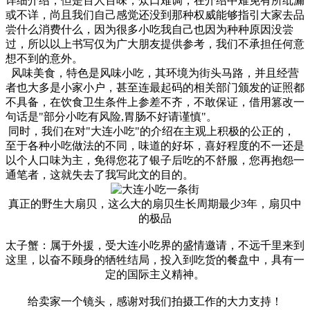
详细介绍，但是百人百味，众口难调，在介绍中难免有所纰漏
或不详，尚且我们自己感觉还没到那种权威能够指引大家去品
尝什么消费什么，因为很多小吃我自己也因为种种原因没尝
过，所以以上书写仅为广大朋友提供参考，我们不承担任何意
想不到的意外。
风味美食，特色是风味小吃，其环境为街头马路，并且经营
者也大多是小家小户，甚至连最起码的相关部门颁发的证照都
不具备，在饮食卫生条件上参差不齐，不敢保证，借用篡改一
句话是"部分小吃有风险,胃肠不好请谨慎"。
同时，我们在对"大连小吃"的介绍在主观上积极的公正的，
至于各种小吃做法的不同，味道的好坏，喜好程度的不一还是
以个人口味为主，免得您花了银子后吃的不舒服，您再抱怨一
通笔者，这就失去了我写此文的目的。
真正的野生大扇贝，这么大的扇贝生长周期最少3年，扇贝中
的极品
太子蟹：属于外援，受大连小吃界的盛情邀请，不远千里来到
这里，以奋不顾身的牺牲结局，投入到吃货的餐盘中，具有一
定的国际主义精神。
给卖家一个镜头，感谢对我们拍摄工作的大力支持！