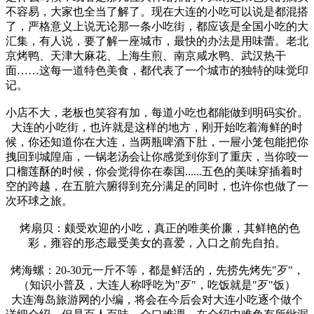
不容易，大家也全当了解了。现在大连的小吃可以说是都混搭
了，严格意义上说无论那一条小吃街，都应该是全国小吃的大
汇集，有人说，要了解一座城市，最快的办法是用味蕾。老北
京烤鸭、天津大麻花、上海生煎、南京咸水鸭、武汉热干
面……这每一道特色美食，都代表了一个城市的独特的味觉印
记。
小店不大，老板也笑容有加，每道小吃也都能做到明码实价。
大连的小吃街，也许就是这样的地方，刚开始吃着海鲜的时
候，你还知道你在大连，当两瓶啤酒下肚，一屉小笼包能把你
拽回到城隍庙，一锅老汤会让你感觉到你到了重庆，当你咬一
口榴莲酥的时候，你会觉得你在泰国......五色的美味穿插着时
空的跨越，在五脏六腑得到充分满足的同时，也许你也做了一
次环球之旅。
烤扇贝：颇受欢迎的小吃，真正的唯美价廉，其鲜艳的色
彩，雍容的形态最受美女的喜爱，入口之前先自拍。
烤海螺：20-30元一斤不等，都是鲜活的，先捞先烤先"歹"，
（知识小普及，大连人称呼吃为"歹"，吃饭就是"歹"饭）
大连海岛旅游网的小编，将会在今后会对大连小吃逐个做个