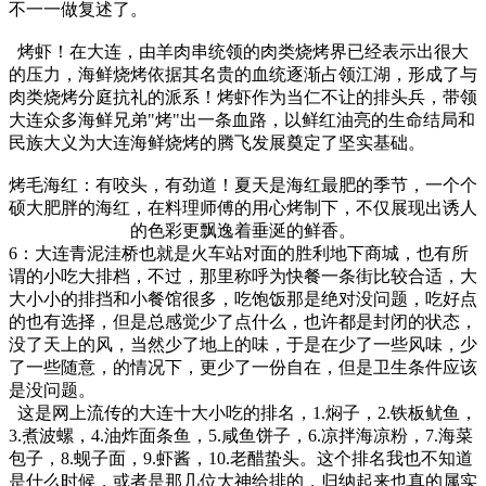
不一一做复述了。
烤虾！在大连，由羊肉串统领的肉类烧烤界已经表示出很大
的压力，海鲜烧烤依据其名贵的血统逐渐占领江湖，形成了与
肉类烧烤分庭抗礼的派系！烤虾作为当仁不让的排头兵，带领
大连众多海鲜兄弟"烤"出一条血路，以鲜红油亮的生命结局和
民族大义为大连海鲜烧烤的腾飞发展奠定了坚实基础。
烤毛海红：有咬头，有劲道！夏天是海红最肥的季节，一个个
硕大肥胖的海红，在料理师傅的用心烤制下，不仅展现出诱人
的色彩更飘逸着垂涎的鲜香。
6：大连青泥洼桥也就是火车站对面的胜利地下商城，也有所
谓的小吃大排档，不过，那里称呼为快餐一条街比较合适，大
大小小的排挡和小餐馆很多，吃饱饭那是绝对没问题，吃好点
的也有选择，但是总感觉少了点什么，也许都是封闭的状态，
没了天上的风，当然少了地上的味，于是在少了一些风味，少
了一些随意，的情况下，更少了一份自在，但是卫生条件应该
是没问题。
这是网上流传的大连十大小吃的排名，1.焖子，2.铁板鱿鱼，
3.煮波螺，4.油炸面条鱼，5.咸鱼饼子，6.凉拌海凉粉，7.海菜
包子，8.蚬子面，9.虾酱，10.老醋蛰头。这个排名我也不知道
是什么时候，或者是那几位大神给排的，归纳起来也真的属实