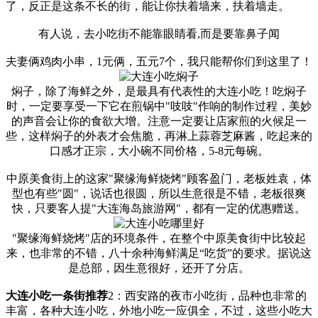
了，反正是这条不长的街，能让你扶着墙来，扶着墙走。
有人说，去小吃街不能靠眼睛看,而是要靠鼻子闻
夫妻俩鸡肉小串，1元俩，五元7个，我只能帮你们到这里了！
焖子，除了海鲜之外，是最具有代表性的大连小吃！吃焖子
时，一定要享受一下它在煎锅中"吱吱"作响的制作过程，美妙
的声音会让你的食欲大增。注意一定要让店家煎的火候足一
些，这样焖子的外表才会焦脆，再淋上蒜蓉芝麻酱，吃起来的
口感才正宗，大小碗不同价格，5-8元每碗。
中原美食街上的这家"聚缘海鲜烧烤"顾客盈门，老板姓袁，体
型也有些"圆"，说话也很圆，所以生意很是不错，老板很爽
快，只要客人提"大连海岛旅游网"，都有一定的优惠赠送。
"聚缘海鲜烧烤"店的环境条件，在整个中原美食街中比较起
来，也非常的不错，八十余种海鲜满足“吃货”的要求。据说这
是总部，因生意很好，还开了分店。
大连小吃一条街推荐
2：西安路的夜市小吃街，品种也非常的
丰富，各种大连小吃，外地小吃一应俱全，不过，这些小吃大