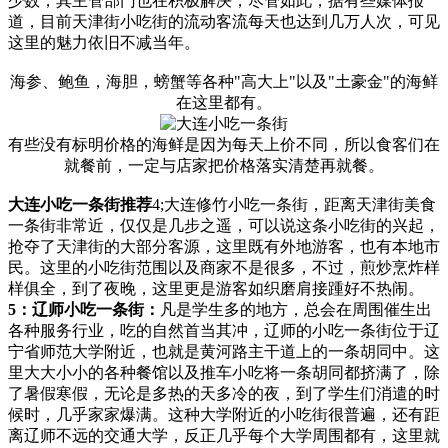
少数，其主管部门也在积极解决，尽管如此，据有些媒体报
道，目前天津街小吃街的流动客流每天也达到几万人次，可见
这里的魅力依旧不减当年。
海参、鲍鱼，海胆，螃蟹等各种"高大上"以及"土豪金"的海鲜
在这里都有。
有些没有标明价格的海鲜是因为每天上价不同，所以食客们在
就餐前，一定与店家把价格落实清楚再就餐。
大连小吃一条街推荐
4;大连修竹小吃一条街，距离天津街美食
一条街非常近，仅仅是几步之遥，可以说这条小吃街的兴起，
抢夺了天津街的大部分客源，这里既有外地游客，也有本地市
民。这里的小吃街范围以及商家不是很多，不过，煎炒烹炸样
样俱全，到了夜晚，这里更是游客如织磨肩接踵好不热闹。
5：辽师小吃一条街：
凡是学生多的地方，总会在周围催生出
各种服务行业，吃的自然首当其冲，辽师的小吃一条街位于辽
宁省师范大学附近，也就是黄河路主干道上的一条胡同中。这
里大大小小的各种餐馆以及推车小吃将一条胡同都挤满了，除
了暑假寒假，无论是多热的天多冷的夜，到了学生们消遣的时
候时，几乎家家爆满。这种大学附近的小吃街很普遍，还有距
离辽师不远的交通大学，反正几乎每个大学周围都有，这里就