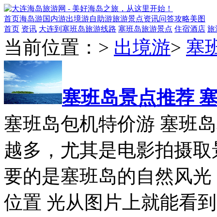
首页
海岛游
国内游
出境游
自助游
旅游景点
资讯
问答
攻略
美图
首页
资讯
大连到塞班岛旅游线路
塞班岛旅游景点
住宿酒店
旅
当前位置：
>
出境游
>
塞
塞班岛景点推荐 
塞班岛包机特价游 塞班
越多，尤其是电影拍摄取
要的是塞班岛的自然风光
位置 光从图片上就能看