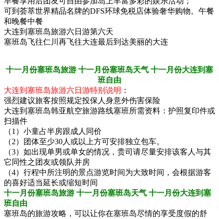
早餐享用后团友可自由参加岛上丰富多彩的娱乐活动；
可到荟萃世界精品名牌的DFS环球免税店体验奢华购物。午餐
和晚餐中餐
大连到塞班岛旅游六日游第六天
塞班岛飞往仁川再飞往大连最后到达美丽的大连
十一月份塞班岛旅游 十一月份塞班岛天气 十一月份大连到塞
班自由
大连到塞班岛旅游六日游特别说明
：
强烈建议旅客按照规定投保人身意外伤害保险
大连到塞班岛韩亚航空旅游路线塞班所需资料：护照复印件或
扫描件
（1）小童占半房跟成人同价
（2）团体至少30人或以上方可安排独立包车。
（3）如出现单男或单女的情况，贵司请尽量安排该客人与其
它同性之团友或领队并房
（4）行程中所注明的景点游览时间为大致时间，会根据游客
的喜好适当延长或缩短时间
十一月份塞班岛旅游 十一月份塞班岛天气 十一月份大连到塞
班自由
塞班岛的旅游攻略，可以让你在塞班岛尽情的享受度假的舒