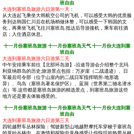
班自由
大连到塞班岛旅游六日游第一天
：
从大连起飞乘坐大韩航空公司的飞机，可以感受大韩的优质服
务到达韩国仁川后在机场稍做休整，可以感受一下韩国的文
化，再乘坐飞机飞往川塞班岛.抵达后导游接机，乘车前往酒
店；入住酒店休息。
十一月份塞班岛旅游 十一月份塞班岛天气 十一月份大连到塞
班自由
大连到塞班岛旅游六日游第二天
中午安排乘车前往【北部环岛游】-沿途导游会介绍整个北玛
利亚纳群岛的历史;旅游景点包括：万岁崖（二战遗迹）、日
军最后司令部（位于山崖内的二战日军指挥哨所-地形诡
异）、鸟岛（塞班岛著名保护区）、蓝洞（世界第二驰名潜水
点）等.这些都是塞班岛旅游的精选景点，到塞班岛旅游这些
地方还是要去体验感受的。
十一月份塞班岛旅游 十一月份塞班岛天气 十一月份大连到塞
班自由
大连到塞班岛旅游六日游第三天
四轮越野车丛林探险：驾驶新型山地越野摩托车穿梭于塞班岛
的原始丛林中，在激情和探险中亲身感受让你惊叹的热带丛林