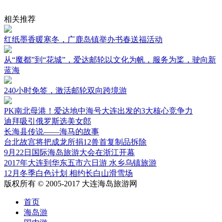
相关推荐
红纸墨香暖寒冬，广鹿岛镇举办书春送福活动
从“魔都”到“花城”，爱达邮轮以文化为帆，服务为桨，驶向新
蓝海
240小时免签，激活邮轮双向跨境游
PK南北母港！爱达地中海号大连出发的3大核心竞争力
迪拜吸引俄罗斯选美女郎
长海县传说——海马的故事
台北故宫将把成龙所捐12兽首复制品拆除
9月22日国际海岛旅游大会在浙江开幕
2017年大连到华东五市六日游 水乡乌镇旅游
12月冬季白色计划 相约长白山滑雪场
版权所有 © 2005-2017 大连海岛旅游网
首页
海岛游