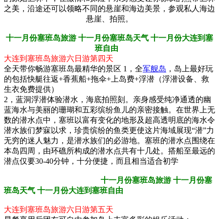
之美，沿途还可以领略不同的悬崖和海边美景，参观私人海边
悬崖、拍照。
十一月份塞班岛旅游 十一月份塞班岛天气 十一月份大连到塞
班自由
大连到塞班岛旅游六日游第四天
全天带你畅游塞班岛最精华的景区 1，全
军舰岛
，岛上最好玩
的包括快艇往返+香蕉船+拖伞+上岛费+浮潜（浮潜设备、救
生衣免费提供）
2，蓝洞浮潜体验潜水，海底拍照刻。亲身感受纯净通透的幽
蓝海水与美丽的珊瑚和五彩缤纷鱼儿的亲密接触。在世界上无
数的潜水点中，塞班以富有变化的地形及超高透明底的海水令
潜水族们梦寐以求，珍贵缤纷的鱼类更使这片海域展现“潜”力
无穷的迷人魅力，是潜水族们的必游地。塞班的潜水点围绕在
本岛四周，由环礁所构成的潜水点共有十几处。搭船至最远的
潜点仅要30-40分钟，十分便捷，而且相当适合初学
十一月份塞班岛旅游 十一月份塞
班岛天气 十一月份大连到塞班自由
大连到塞班岛旅游六日游第五天