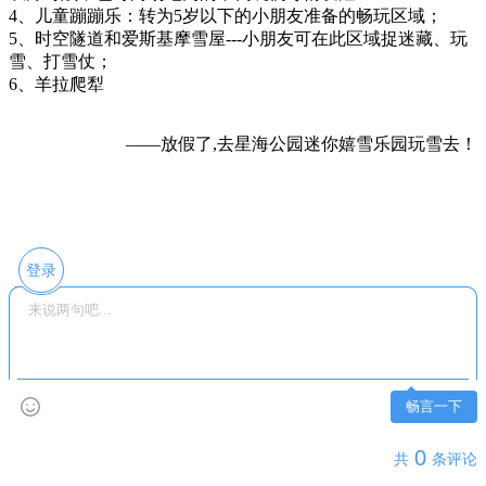
4、儿童蹦蹦乐：转为5岁以下的小朋友准备的畅玩区域；
5、时空隧道和爱斯基摩雪屋---小朋友可在此区域捉迷藏、玩
雪、打雪仗；
6、羊拉爬犁
——放假了,去星海公园迷你嬉雪乐园玩雪去！
登录
畅言一下
0
共
条评论