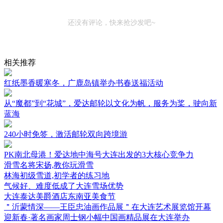
还没有评论，快来抢沙发吧~
相关推荐
红纸墨香暖寒冬，广鹿岛镇举办书春送福活动
从“魔都”到“花城”，爱达邮轮以文化为帆，服务为桨，驶向新
蓝海
240小时免签，激活邮轮双向跨境游
PK南北母港！爱达地中海号大连出发的3大核心竞争力
滑雪名将宋扬,教你玩滑雪
林海初级雪道,初学者的练习地
气候好、难度低成了大连雪场优势
大连泰达美爵酒店东南亚美食节
＂沂蒙情深——王臣忠油画作品展＂在大连艺术展览馆开幕
迎新春·著名画家周士钢小幅中国画精品展在大连举办