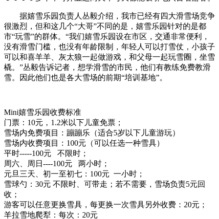
据嬉雪乐园负责人丛毅介绍，我市已经有四大滑雪场竞争
很激烈，但和这几个“大哥”不同的是，嬉雪乐园针对的是都
市“玩雪”的群体。“我们嬉雪乐园设在市区，交通非常便利，
没有滑雪门槛，也没有年龄限制，年轻人可以打雪仗，小孩子
可以和喜羊羊、灰太狼一起做游戏，和父母一起玩雪圈，坐雪
橇。”丛毅告诉记者，想学滑雪的市民，他们有教练免费教滑
雪。因此他们也是各大雪场的前期“培训基地”。
Mini嬉雪乐园收费标准
门票：10元，1.2米以下儿童免票；
雪场内免费项目：蹦蹦乐（适合5岁以下儿童游玩）
雪场内收费项目：100元（可以任选一种雪具）
平时-----100元 不限时；
周六、周日----100元 两小时；
元旦三天、初一至初七：100元 一小时；
雪球勺：30元 不限时、可带走；若不需要，雪场负责5元回
收；
游客可以任意更换雪具，每更换一次雪具另外收费：20元；
羊拉雪地爬犁：每次：20元