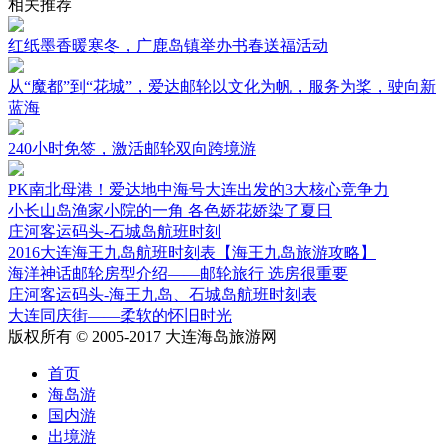
相关推荐
红纸墨香暖寒冬，广鹿岛镇举办书春送福活动
从“魔都”到“花城”，爱达邮轮以文化为帆，服务为桨，驶向新
蓝海
240小时免签，激活邮轮双向跨境游
PK南北母港！爱达地中海号大连出发的3大核心竞争力
小长山岛渔家小院的一角 各色娇花娇染了夏日
庄河客运码头-石城岛航班时刻
2016大连海王九岛航班时刻表【海王九岛旅游攻略】
海洋神话邮轮房型介绍——邮轮旅行 选房很重要
庄河客运码头-海王九岛、石城岛航班时刻表
大连同庆街——柔软的怀旧时光
版权所有 © 2005-2017 大连海岛旅游网
首页
海岛游
国内游
出境游