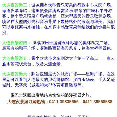
大连夜景游三：
游览拥有大型音乐喷泉的行政中心人民广场。
每逢夜幕降临，这里便会聚满观赏音乐-喷泉的市民和中外游
客，整个音乐喷泉广场就像是一座大型露天的音乐歌舞剧场。
喷泉在大型的灯光和音乐背景下显得格外的浪漫与华美。我们
可以零距离与水接触，在水雾中感受喷泉带给我们的惊喜与浪
漫。
大连夜景游四：
继续乘巴士游览五环标志的奥林匹克广场、
最富有的和平广场，滨海路西部海景风光，跨海大桥等景色。
大连夜景游五：
乘坐欧式小火车到达大连第一至高点——白云
雁水莲花观景台，欣赏大连全景。
大连夜景游六：
到达亚洲最大的城市广场——星海广场。在这
里您可以看到大连最大的贝壳博物馆、汉白玉华表、千人足迹
城雕、无字天书城雕和大型体育项目雕塑等。
乘巴士返回出发地结束愉快的浪漫夜景之旅。
大连夜景游订购热线：0411-39835656 0411-39568588