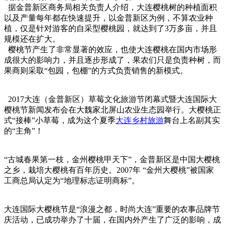
据金普新区商务局相关负责人介绍，大连樱桃树的种植面积
以及产量每年都在快速提升，以金普新区为例，不算农业种
植，仅是针对游客的自采型樱桃园，就达到了3万多亩，并且
规模还在扩大。
樱桃节产生了非常显著的效应，也使大连樱桃在国内市场形
成很大的影响力，并且逐步形成了，果农们只是负责种树，而
果商则采取“包园，包棚”的方式负责销售的新模式。
2017大连（金普新区）草莓文化旅游节闭幕式暨大连国际大
樱桃节新闻发布会在大魏家北屏山农业生态园举行。大樱桃正
式“接棒”小草莓，成为这个夏季
大连乡村旅游
舞台上名副其实
的“主角”！
“古城春果第一枝，金州樱桃甲天下”，金普新区是中国大樱桃
之乡，栽培大樱桃有百年历史。2007年 “金州大樱桃”被国家
工商总局认定为“地理标志证明商标”。
大连国际大樱桃节是“浪漫之都，时尚大连”重要的农事品牌节
庆活动，已成功举办了十届，在国内外产生了广泛的影响，成