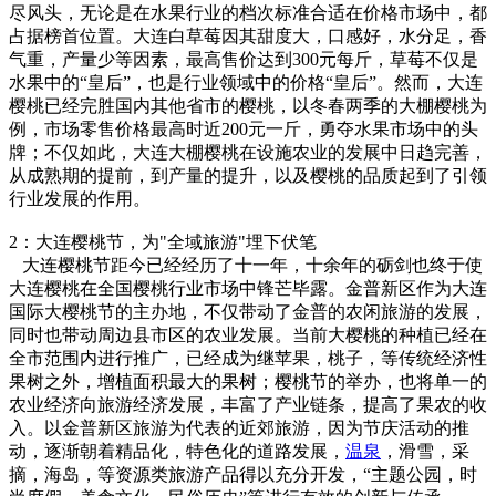
尽风头，无论是在水果行业的档次标准合适在价格市场中，都
占据榜首位置。大连白草莓因其甜度大，口感好，水分足，香
气重，产量少等因素，最高售价达到300元每斤，草莓不仅是
水果中的“皇后”，也是行业领域中的价格“皇后”。然而，大连
樱桃已经完胜国内其他省市的樱桃，以冬春两季的大棚樱桃为
例，市场零售价格最高时近200元一斤，勇夺水果市场中的头
牌；不仅如此，大连大棚樱桃在设施农业的发展中日趋完善，
从成熟期的提前，到产量的提升，以及樱桃的品质起到了引领
行业发展的作用。
2：大连樱桃节，为"全域旅游"埋下伏笔
大连樱桃节距今已经经历了十一年，十余年的砺剑也终于使
大连樱桃在全国樱桃行业市场中锋芒毕露。金普新区作为大连
国际大樱桃节的主办地，不仅带动了金普的农闲旅游的发展，
同时也带动周边县市区的农业发展。当前大樱桃的种植已经在
全市范围内进行推广，已经成为继苹果，桃子，等传统经济性
果树之外，增植面积最大的果树；樱桃节的举办，也将单一的
农业经济向旅游经济发展，丰富了产业链条，提高了果农的收
入。以金普新区旅游为代表的近郊旅游，因为节庆活动的推
动，逐渐朝着精品化，特色化的道路发展，
温泉
，滑雪，采
摘，海岛，等资源类旅游产品得以充分开发，“主题公园，时