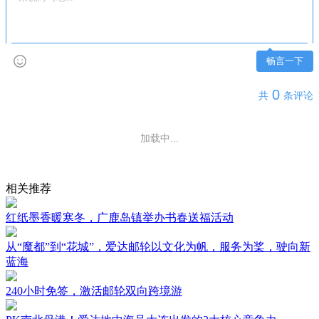
畅言一下
0
共
条评论
加载中...
相关推荐
红纸墨香暖寒冬，广鹿岛镇举办书春送福活动
从“魔都”到“花城”，爱达邮轮以文化为帆，服务为桨，驶向新
蓝海
240小时免签，激活邮轮双向跨境游