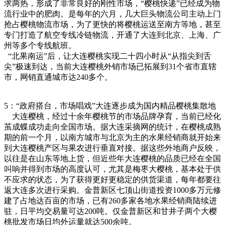
求两热，形成了非常良好的刚性市场，“樱桃快递”已经成为物
流行业中的肥肉。是每年的六月，几大巨头物流公司主动上门
抢占樱桃物流市场，为了更快的将樱桃运送至南方等地，甚至
专门打造了航空专线冷链物流，开通了大连到北京、上海、广
州等多个专线航班。
“北果南运”后，让大连樱桃实现二十四小时从“从指尖到舌
尖”极速到达，当前大连樱桃外销市场已拓展到31个省市直辖
市，网销直通城市达240多个。
5：“政府搭台，市场唱戏”大连逐步成为国内精品樱桃集散地
大连樱桃，经过十余年樱桃节的市场品牌孕育，当前已经化
茧成蝶成功走向全国市场。据大连采摘网的统计，在樱桃成熟
期的前一个月，以南方城市与北京为主的水果经销商就开始来
到大连樱桃产区与果农进行垂直对接。据这些外地商户反映，
以往是在山东等地上货，但近些年大连樱桃的品质已经在全国
叫响并得到市场的高度认可，尤其是梅枣大樱桃，基本处于供
不应求的状态，为了获得更好更稳定的供货渠道，每年都要往
返大连多次进行采购。金普新区七顶山街道投资1000多万元修
建了占地达百亩的市场，已有260多家各地水果经销商陆续进
驻，日平均交易量可达200吨。仅金普新区和甘井子两个大樱
桃批发市场日均外运量就达500余吨。