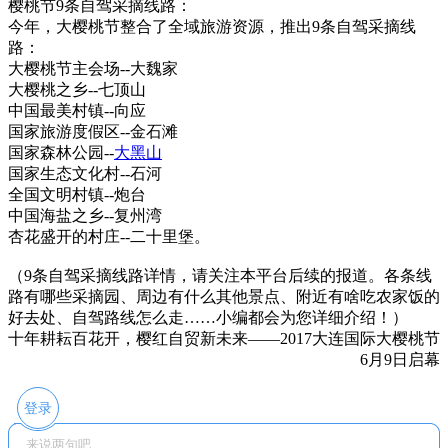
樱桃节9条自驾采摘线路：
今年，大樱桃节整合了全域旅游资源，推出9条自驾采摘线
路：
大樱桃节主会场--大魏家
大樱桃之乡--七顶山
中国最美村镇--向应
国家旅游度假区--金石滩
国家森林公园--
大黑山
国家生态文化村--石河
全国文明村镇--炮台
中国海盐之乡--复州湾
杏花盛开的村庄--二十里堡。
（9条自驾采摘线路详情，请关注本平台后续的报道。各条线
路有哪些采摘园、周边有什么其他景点、附近有啥吃农家饭的
好去处、自驾路线怎么走……小编都会为您详细介绍！）
十年耕耘百花开，樱红自贸新未来——2017大连国际大樱桃节
6月9日启幕
登录