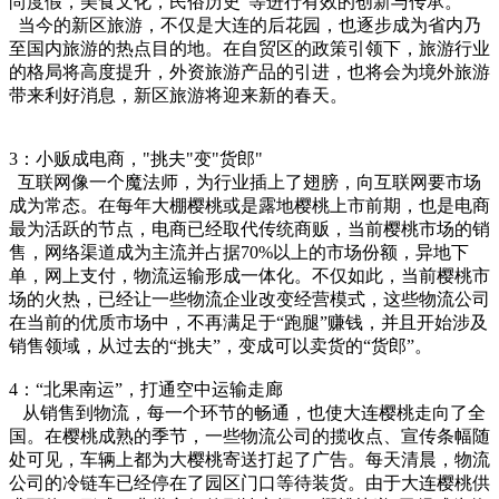
尚度假，美食文化，民俗历史”等进行有效的创新与传承。
当今的新区旅游，不仅是大连的后花园，也逐步成为省内乃
至国内旅游的热点目的地。在自贸区的政策引领下，旅游行业
的格局将高度提升，外资旅游产品的引进，也将会为境外旅游
带来利好消息，新区旅游将迎来新的春天。
3：小贩成电商，"挑夫"变"货郎"
互联网像一个魔法师，为行业插上了翅膀，向互联网要市场
成为常态。在每年大棚樱桃或是露地樱桃上市前期，也是电商
最为活跃的节点，电商已经取代传统商贩，当前樱桃市场的销
售，网络渠道成为主流并占据70%以上的市场份额，异地下
单，网上支付，物流运输形成一体化。不仅如此，当前樱桃市
场的火热，已经让一些物流企业改变经营模式，这些物流公司
在当前的优质市场中，不再满足于“跑腿”赚钱，并且开始涉及
销售领域，从过去的“挑夫”，变成可以卖货的“货郎”。
4：“北果南运”，打通空中运输走廊
从销售到物流，每一个环节的畅通，也使大连樱桃走向了全
国。在樱桃成熟的季节，一些物流公司的揽收点、宣传条幅随
处可见，车辆上都为大樱桃寄送打起了广告。每天清晨，物流
公司的冷链车已经停在了园区门口等待装货。由于大连樱桃供