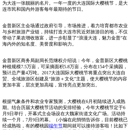
为大连一张靓丽的名片。一年一度的大连国际大樱桃节，是大
连市民和国内外游客每年最期待的节日。
金普新区主会场通过政府引导，市场推进，着力培育都市农业
与乡村旅游产业链，持续打造大连市民近郊旅游目的地，不仅
带动了果农增收致富，进一步彰显了“浪漫大连，魅力金普”在
海内外的知名度、美誉度和影响力。
金普新区商务局副局长范继权介绍说：今年，金普新区大樱桃
种植规模7.5万亩，可采摘面积5.8万亩，分布在154个采摘园，
预计总产量4万吨。2017大连国际大樱桃节将重点突出大连自
贸、全域旅游区创建及“旅游＋文化”主题，使大樱桃节的内容
更加丰富，层次更加高端，宣传亮点更加突出。
根据气象条件和农业专家预测，大樱桃在6月初陆续进入成熟
期。结合历届大樱桃节活动的安排经验，今年大樱桃节定于6
月9日举行，开幕式主会场设在大魏家街道文化广场。活动持
续一个月，7月9日闭幕。（小编在此悄悄告诉你，目前樱桃已
经成熟啦，有的樱桃园
端午节
期间就可以接待游客啦！比如下