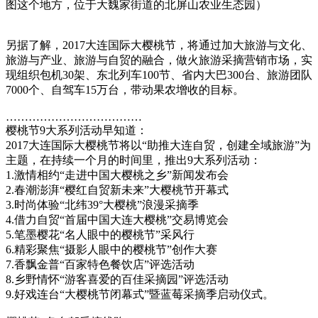
图这个地方，位于大魏家街道的北屏山农业生态园）
另据了解，2017大连国际大樱桃节，将通过加大旅游与文化、
旅游与产业、旅游与自贸的融合，做火旅游采摘营销市场，实
现组织包机30架、东北列车100节、省内大巴300台、旅游团队
7000个、自驾车15万台，带动果农增收的目标。
………………………………
樱桃节9大系列活动早知道：
2017大连国际大樱桃节将以“助推大连自贸，创建全域旅游”为
主题，在持续一个月的时间里，推出9大系列活动：
1.激情相约“走进中国大樱桃之乡”新闻发布会
2.春潮澎湃“樱红自贸新未来”大樱桃节开幕式
3.时尚体验“北纬39°大樱桃”浪漫采摘季
4.借力自贸“首届中国大连大樱桃”交易博览会
5.笔墨樱花“名人眼中的樱桃节”采风行
6.精彩聚焦“摄影人眼中的樱桃节”创作大赛
7.香飘金普“百家特色餐饮店”评选活动
8.乡野情怀“游客喜爱的百佳采摘园”评选活动
9.好戏连台“大樱桃节闭幕式”暨蓝莓采摘季启动仪式。