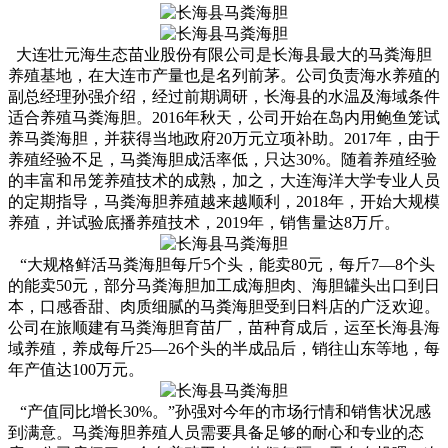
大连壮元海生态苗业股份有限公司是长海县最大的马粪海胆
养殖基地，在大连市产量也是名列前茅。公司负责海水养殖的
副总经理孙强介绍，经过前期调研，长海县的水温及海域条件
适合养殖马粪海胆。2016年秋天，公司开始在岛内用鲍鱼笼试
养马粪海胆，并获得当地政府20万元立项补助。2017年，由于
养殖经验不足，马粪海胆成活率低，只达30%。随着养殖经验
的丰富和吊笼养殖技术的成熟，加之，大连海洋大学专业人员
的定期指导，马粪海胆养殖越来越顺利，2018年，开始大规模
养殖，并试验底播养殖技术，2019年，销售量达8万斤。
“大规格鲜活马粪海胆每斤5个头，能卖80元，每斤7—8个头
的能卖50元，部分马粪海胆加工成海胆肉、海胆罐头出口到日
本，口感香甜、肉质细腻的马粪海胆受到日料店的广泛欢迎。
公司在旅顺建有马粪海胆育苗厂，苗种育成后，运至长海县海
域养殖，养成每斤25—26个头的半成品后，销往山东等地，每
年产值达100万元。
“产值同比增长30%。”孙强对今年的市场行情和销售状况感
到满意。马粪海胆养殖人员需要具备足够的耐心和专业的态