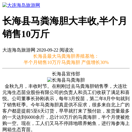
长海县马粪海胆大丰收,半个月
销售10万斤
大连海岛旅游网 2020-09-22 阅读
次
长海县最大马粪海胆养殖基地：
半个月销售10万斤马粪海胆 产值增长30%
长海县宣传部
金秋九月，丰收时节。在刚刚过去马粪海胆销售季，大连壮
元海生态苗业股份有限公司的负责人和员工们收获了满足和喜
悦。公司董事长孙刚表示，每年3月投苗，第二年8月中旬就到
了销售旺季。今年马粪海胆真是供不应求，很多来自北上广的
客户都是提前5至6天订货，早早就打来了预付款，发货量最多
的一天达到6000余斤，总计10万斤的马粪海胆，半个月便被抢
购一空。现在，工人们又马不停蹄地喂养鲍鱼，进行海参海上
网箱生态育苗。