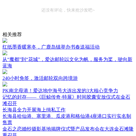
还没有评论，快来抢沙发吧~
相关推荐
红纸墨香暖寒冬，广鹿岛镇举办书春送福活动
从“魔都”到“花城”，爱达邮轮以文化为帆，服务为桨，驶向新
蓝海
240小时免签，激活邮轮双向跨境游
PK南北母港！爱达地中海号大连出发的3大核心竞争力
记忆的封存——《巨鲸传奇·特展》时间胶囊安放仪式在金石
滩召开
长海县全力开展海上缉私工作
长海县哈仙港、塞里港、瓜皮港和格仙港4座港口实行实名制
售票
金石之恋婚纱摄影基地揭牌仪式暨产品发布会在大连金石滩隆
重召开