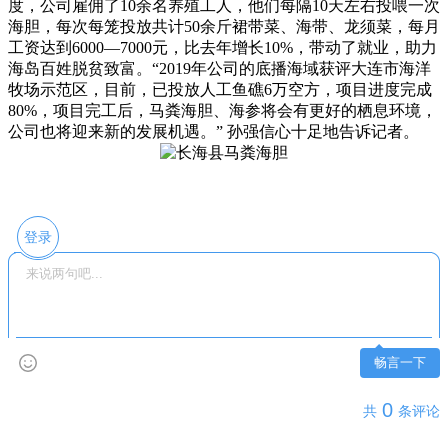
度，公司雇佣了10余名养殖工人，他们每隔10天左右投喂一次
海胆，每次每笼投放共计50余斤裙带菜、海带、龙须菜，每月
工资达到6000—7000元，比去年增长10%，带动了就业，助力
海岛百姓脱贫致富。“2019年公司的底播海域获评大连市海洋
牧场示范区，目前，已投放人工鱼礁6万空方，项目进度完成
80%，项目完工后，马粪海胆、海参将会有更好的栖息环境，
公司也将迎来新的发展机遇。” 孙强信心十足地告诉记者。
登录
畅言一下
0
共
条评论