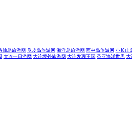
格仙岛旅游网
瓜皮岛旅游网
海洋岛旅游网
西中岛旅游网
小长山
园
大连一日游网
大连境外旅游网
大连发现王国
圣亚海洋世界
大