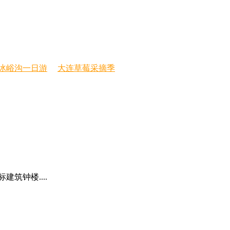
冰峪沟一日游
大连草莓采摘季
筑钟楼....