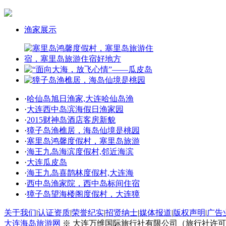
渔家展示
·
哈仙岛旭日渔家,大连哈仙岛渔
·
大连西中岛滨海假日渔家园
·
2015财神岛酒店客房新貌
·
獐子岛渔樵居，海岛仙境是桃园
·
塞里岛鸿馨度假村，塞里岛旅游
·
海王九岛海滨度假村,邻近海滨
·
大连瓜皮岛
·
海王九岛喜鹊林度假村,大连海
·
西中岛渔家院，西中岛标间住宿
·
獐子岛望海楼阁度假村，大连獐
关于我们
|
认证资质
|
荣誉纪实
|
招贤纳士
|
媒体报道
|
版权声明
|
广告
大连海岛旅游网
※ 大连万维国际旅行社有限公司（旅行社许可证号：