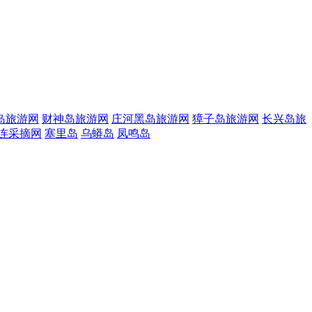
岛旅游网
财神岛旅游网
庄河黑岛旅游网
獐子岛旅游网
长兴岛旅
连采摘网
塞里岛
乌蟒岛
凤鸣岛