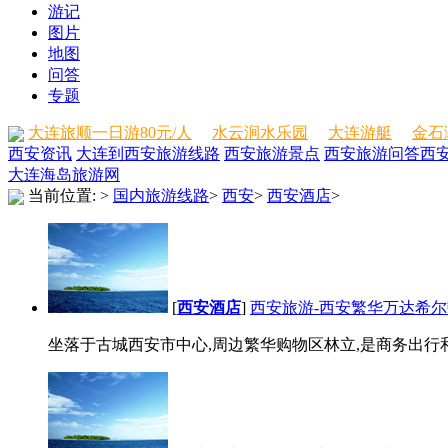
游记
图片
地图
问答
专题
大连旅顺一日游80元/人
水云涧水乐园
大连游艇
金石
西安资讯
大连到西安旅游线路
西安旅游景点
西安旅游问答
西
大连海岛旅游网
当前位置:
>
国内旅游线路
>
西安
>
西安酒店
>
[
西安酒店
]
西安旅游-西安繁华万达希
坐落于古城西安市中心,周边繁华购物区林立,是商务出行和