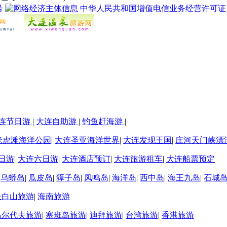
号
中华人民共和国增值电信业务经营许可证 经营许
连节日游
|
大连自助游
|
钓鱼赶海游
|
老虎滩海洋公园
|
大连圣亚海洋世界
|
大连发现王国
|
庄河天门峡漂
日游
|
大连六日游
|
大连酒店预订
|
大连旅游租车
|
大连船票预定
|
乌蟒岛
|
瓜皮岛
|
獐子岛
|
凤鸣岛
|
海洋岛
|
西中岛
|
海王九岛
|
石城
长白山旅游
|
海南旅游
马尔代夫旅游
|
塞班岛旅游
|
迪拜旅游
|
台湾旅游
|
香港旅游