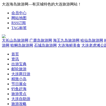
大连海岛旅游网—有滨城特色的大连旅游网站！
会员中心
网站地图
RSS订阅
TAG标签
大长山岛旅游网
广鹿岛旅游网
海王九岛旅游网
哈仙岛旅游网
游网
蛤蜊岛旅游网
石城岛旅游网
大连海鲜美食
大连老虎滩公
首页
资讯
出游宝典
邮轮旅游
大连两日游
精致小岛
节日展会
钓鱼赶海
旅游景点
大连自助游
旅游攻略