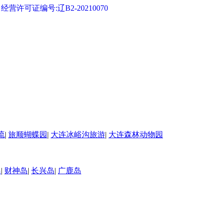
可证编号:辽B2-20210070
流
|
旅顺蝴蝶园
|
大连冰峪沟旅游
|
大连森林动物园
岛
|
财神岛
|
长兴岛
|
广鹿岛