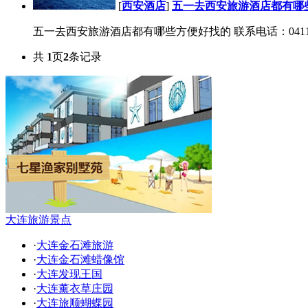
[
西安酒店
]
五一去西安旅游酒店都有哪
五一去西安旅游酒店都有哪些方便好找的 联系电话：0411-3956
共
1
页
2
条记录
大连旅游景点
·
大连金石滩旅游
·
大连金石滩蜡像馆
·
大连发现王国
·
大连薰衣草庄园
·
大连旅顺蝴蝶园