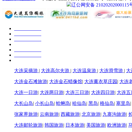
辽公网安备 21020202000115
大连采摘游
|
大连高尔夫游
|
大连温泉游
|
大连滑雪游
|
大
大连金石滩旅游
|
大连金石蜡像馆
|
大连薰衣草庄园
|
大连
大连一日游
|
大连两日游
|
大连三日游
|
大连四日游
|
大连五
大长山岛
|
小长山岛
|
蛤蜊岛
|
哈仙岛
|
黑岛
|
格仙岛
|
塞里岛
张家界旅游
|
云南旅游
|
西藏旅游
|
北京旅游
|
九寨沟旅游
|
大连邮轮旅游
|
韩国旅游
|
日本旅游
|
美国旅游
|
欧洲旅游
|