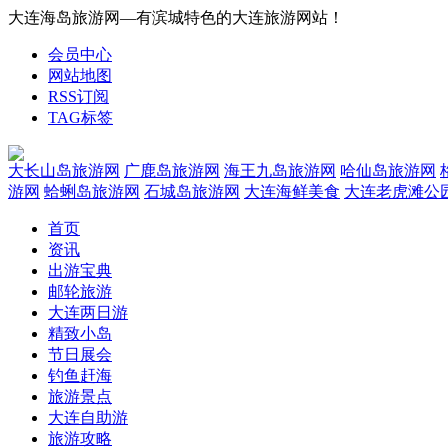
大连海岛旅游网—有滨城特色的大连旅游网站！
会员中心
网站地图
RSS订阅
TAG标签
大长山岛旅游网
广鹿岛旅游网
海王九岛旅游网
哈仙岛旅游网
游网
蛤蜊岛旅游网
石城岛旅游网
大连海鲜美食
大连老虎滩公
首页
资讯
出游宝典
邮轮旅游
大连两日游
精致小岛
节日展会
钓鱼赶海
旅游景点
大连自助游
旅游攻略