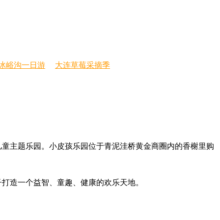
冰峪沟一日游
大连草莓采摘季
儿童主题乐园。小皮孩乐园位于青泥洼桥黄金商圈内的香榭里购
子打造一个益智、童趣、健康的欢乐天地。