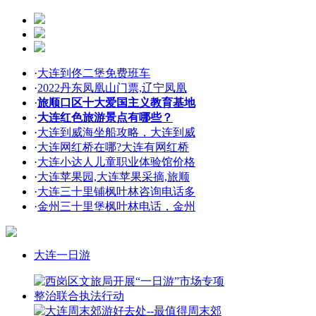
·
大连到佟二堡免费班车
·
2022丹东凤凰山门票,辽宁凤凰
·
旅顺口区十大爱国主义教育基地
·
大连红色旅游景点有哪些？
·
大连到威海坐船攻略，大连到威
·
大连网红桥在哪?大连有网红桥
·
大连小达人儿童职业体验馆价格
·
大连苹果园,大连苹果采摘,旅顺
·
大连三十里铺枫叶林咨询电话多
·
金州三十里堡枫叶林电话，金州
大连一日游