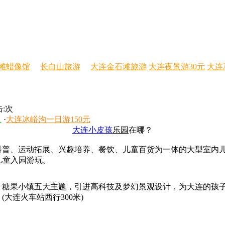
滩蜡像馆
长白山旅游
大连金石滩旅游
大连夜景游30元
大连
:
次
人
·
大连冰峪沟一日游150元
大连小皮孩
乐园
在哪？
普、运动拓展、兴趣培养、餐饮、儿童百货为一体的大型室内
的儿童入园游玩。
糖果小镇五大主题，引进高科技及梦幻景观设计，为大连的孩
大连火车站西行300米)