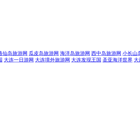
格仙岛旅游网
瓜皮岛旅游网
海洋岛旅游网
西中岛旅游网
小长山
园
大连一日游网
大连境外旅游网
大连发现王国
圣亚海洋世界
大