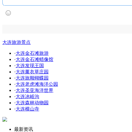
大连旅游景点
·
大连金石滩旅游
·
大连金石滩蜡像馆
·
大连发现王国
·
大连薰衣草庄园
·
大连旅顺蝴蝶园
·
大连老虎滩海洋公园
·
大连圣亚海洋世界
·
大连冰峪沟
·
大连森林动物园
·
大连横山寺
最新资讯