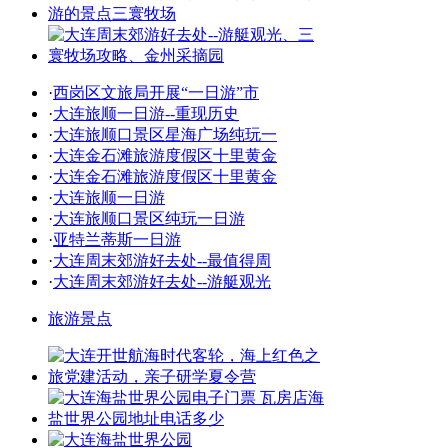
·
西岗区文旅局开展“一日游”市
·
大连旅顺一日游--重现历史
·
大连旅顺口景区星海广场纯玩一
·
大连金石滩旅游度假区十里黄金
·
大连金石滩旅游度假区十里黄金
·
大连旅顺一日游
·
大连旅顺口景区纯玩一日游
·
亚特兰蒂斯一日游
·
大连周末郊游好去处--最值得周
·
大连周末郊游好去处--游艇观光
旅游景点