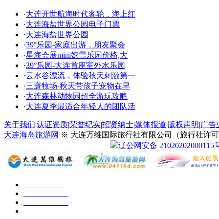
·
大连开世航海时代客轮，海上红
·
大连海盐世界公园电子门票
·
大连海盐世界公园
·
39°乐园-家庭出游，朋友聚会
·
星海会展mini嬉雪乐园价格,大
·
39°乐园-大连首座室外水乐园
·
云水谷漂流，体验秋天刺激第一
·
三寰牧场-秋天带孩子宠物在早
·
大连森林动物园超全游玩攻略
·
大连夏季最适合年轻人的团队活
关于我们
|
认证资质
|
荣誉纪实
|
招贤纳士
|
媒体报道
|
版权声明
|
广告
大连海岛旅游网
※ 大连万维国际旅行社有限公司（旅行社许可证号：
辽公网安备 21020202000115