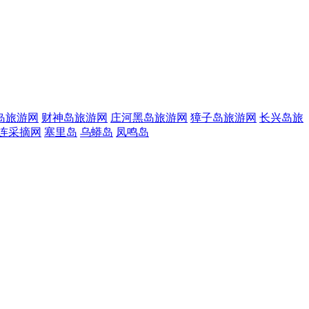
岛旅游网
财神岛旅游网
庄河黑岛旅游网
獐子岛旅游网
长兴岛旅
连采摘网
塞里岛
乌蟒岛
凤鸣岛