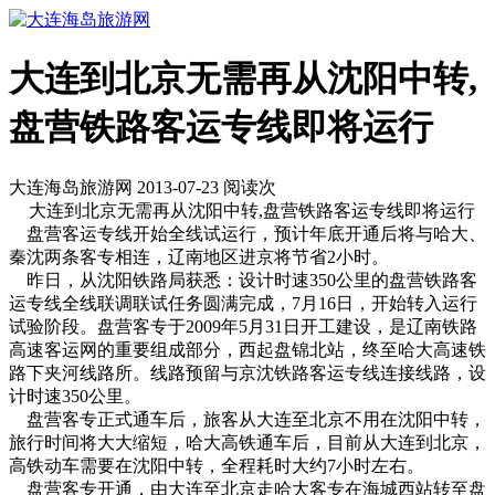
大连到北京无需再从沈阳中转,
盘营铁路客运专线即将运行
大连海岛旅游网 2013-07-23 阅读
次
大连到北京无需再从沈阳中转,盘营铁路客运专线即将运行
盘营客运专线开始全线试运行，预计年底开通后将与哈大、
秦沈两条客专相连，辽南地区进京将节省2小时。
昨日，从沈阳铁路局获悉：设计时速350公里的盘营铁路客
运专线全线联调联试任务圆满完成，7月16日，开始转入运行
试验阶段。盘营客专于2009年5月31日开工建设，是辽南铁路
高速客运网的重要组成部分，西起盘锦北站，终至哈大高速铁
路下夹河线路所。线路预留与京沈铁路客运专线连接线路，设
计时速350公里。
盘营客专正式通车后，旅客从大连至北京不用在沈阳中转，
旅行时间将大大缩短，哈大高铁通车后，目前从大连到北京，
高铁动车需要在沈阳中转，全程耗时大约7小时左右。
盘营客专开通，由大连至北京走哈大客专在海城西站转至盘