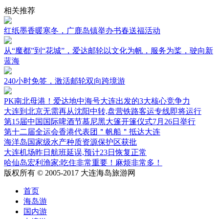
相关推荐
红纸墨香暖寒冬，广鹿岛镇举办书春送福活动
从“魔都”到“花城”，爱达邮轮以文化为帆，服务为桨，驶向新
蓝海
240小时免签，激活邮轮双向跨境游
PK南北母港！爱达地中海号大连出发的3大核心竞争力
大连到北京无需再从沈阳中转,盘营铁路客运专线即将运行
第15届中国国际啤酒节慕尼黑大篷开篷仪式7月26日举行
第十二届全运会香港代表团＂帆船＂抵达大连
海洋岛国家级水产种质资源保护区获批
大连机场昨日航班延误,预计23日恢复正常
哈仙岛宏利渔家:吃住非常重要！麻烦非常多！
版权所有 © 2005-2017 大连海岛旅游网
首页
海岛游
国内游