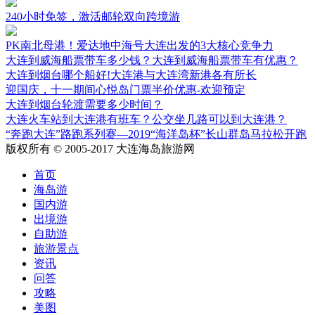
蓝海
240小时免签，激活邮轮双向跨境游
PK南北母港！爱达地中海号大连出发的3大核心竞争力
大连到威海船票带车多少钱？大连到威海船票带车有优惠？
大连到烟台哪个船好!大连港与大连湾新港各有所长
迎国庆，十一期间心悦岛门票半价优惠-欢迎预定
大连到烟台轮渡需要多少时间？
大连火车站到大连港有班车？公交坐几路可以到大连港？
“奔跑大连”路跑系列赛—2019“海洋岛杯”长山群岛马拉松开跑
版权所有 © 2005-2017 大连海岛旅游网
首页
海岛游
国内游
出境游
自助游
旅游景点
资讯
问答
攻略