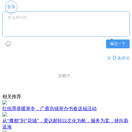
登录
畅言一下
0
共
条评论
还没有评论，快来抢沙发吧~
相关推荐
红纸墨香暖寒冬，广鹿岛镇举办书春送福活动
从“魔都”到“花城”，爱达邮轮以文化为帆，服务为桨，驶向新