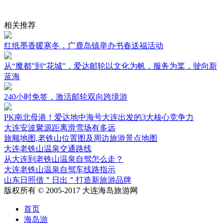
相关推荐
红纸墨香暖寒冬，广鹿岛镇举办书春送福活动
从“魔都”到“花城”，爱达邮轮以文化为帆，服务为桨，驶向新
蓝海
240小时免签，激活邮轮双向跨境游
PK南北母港！爱达地中海号大连出发的3大核心竞争力
大连安波聚源距离滑雪场有多远
旅顺地图,老铁山位置图及周边旅游景点地图
大连老铁山温泉交通路线
从大连到老铁山温泉自驾怎么走？
大连老铁山温泉自驾车线路指示
山东日照借＂日出＂打造新旅游品牌
版权所有 © 2005-2017 大连海岛旅游网
首页
海岛游