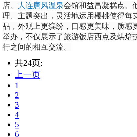
店、
大连唐风
温泉
会馆和益昌凝糕点。
理、主题突出，灵活地运用樱桃使得每支
品，外观上更缤纷，口感更美味，质感
举办，不仅展示了旅游饭店西点及烘焙
行之间的相互交流。
共24页:
上一页
1
2
3
4
5
6