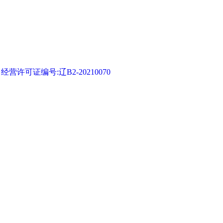
可证编号:辽B2-20210070
流
|
旅顺蝴蝶园
|
大连冰峪沟旅游
|
大连森林动物园