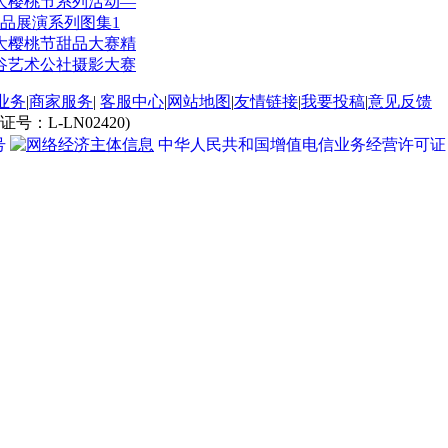
际大樱桃节系列活动—
品展演系列图集1
际大樱桃节甜品大赛精
谷艺术公社摄影大赛
业务
|
商家服务
|
客服中心
|
网站地图
|
友情链接
|
我要投稿
|
意见反馈
L-LN02420)
号
中华人民共和国增值电信业务经营许可证 经营许
连节日游
|
大连自助游
|
钓鱼赶海游
|
老虎滩海洋公园
|
大连圣亚海洋世界
|
大连发现王国
|
庄河天门峡漂
日游
|
大连六日游
|
大连酒店预订
|
大连旅游租车
|
大连船票预定