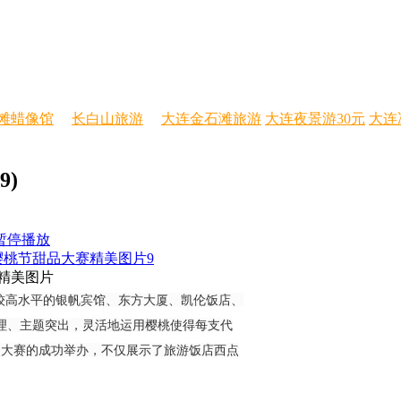
滩蜡像馆
长白山旅游
大连金石滩旅游
大连夜景游30元
大连
)
 暂停播放
大樱桃节甜品大赛精美图片9
赛精美图片
较高水平的银帆宾馆、东方大厦、凯伦饭店、
理、主题突出，灵活地运用樱桃使得每支代
次大赛的成功举办，不仅展示了旅游饭店西点