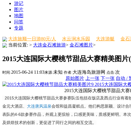
游记
图片
地图
问答
专题
大连旅顺一日游80元/人
水云涧水乐园
大连游艇
金石
当前位置:
>
大连金石滩旅游
>
金石滩图片
>
2015大连国际大樱桃节甜品大赛精美图片(9
2015-06-24 11:03
未知
大连海岛旅游网
次
时间:
来源:
作者:
点击:
原始图片
上一张
下一张
自动 /
2015大连国际
2015大连国际大樱桃节甜品大
2015大连国际大樱桃节甜品大赛参赛队伍包括在饭店及西点行业有着
金元大酒店、
大连唐风
温泉
会馆和益昌凝糕点。他们构思新颖、设计合
表队的4-6款参赛作品，外观上更缤纷，口感更美味，质感更鲜明。本
及烘焙技术的创新，更促进了同行之间的相互交流。