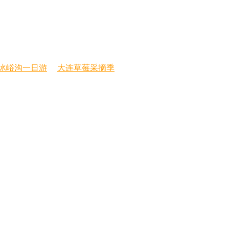
冰峪沟一日游
大连草莓采摘季