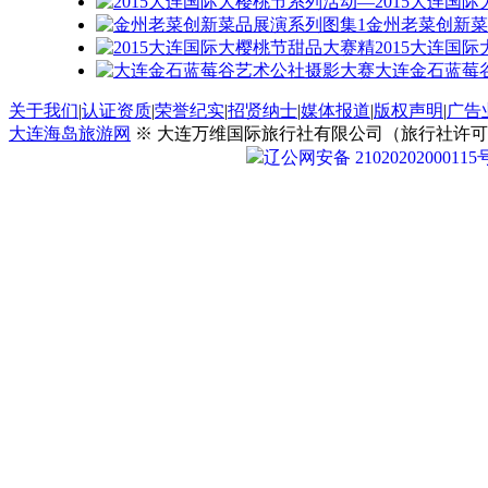
2015大连国
金州老菜创新菜
2015大连国
大连金石蓝莓
关于我们
|
认证资质
|
荣誉纪实
|
招贤纳士
|
媒体报道
|
版权声明
|
广告
大连海岛旅游网
※ 大连万维国际旅行社有限公司（旅行社许可证号：
辽公网安备 21020202000115
大连采摘游
|
大连高尔夫游
|
大连温泉游
|
大连滑雪游
|
大
大连金石滩旅游
|
大连金石蜡像馆
|
大连薰衣草庄园
|
大连
大连一日游
|
大连两日游
|
大连三日游
|
大连四日游
|
大连五