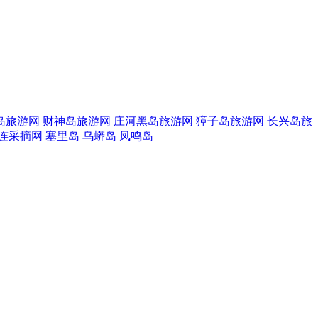
岛旅游网
财神岛旅游网
庄河黑岛旅游网
獐子岛旅游网
长兴岛旅
连采摘网
塞里岛
乌蟒岛
凤鸣岛