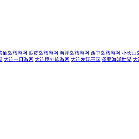
格仙岛旅游网
瓜皮岛旅游网
海洋岛旅游网
西中岛旅游网
小长山
园
大连一日游网
大连境外旅游网
大连发现王国
圣亚海洋世界
大