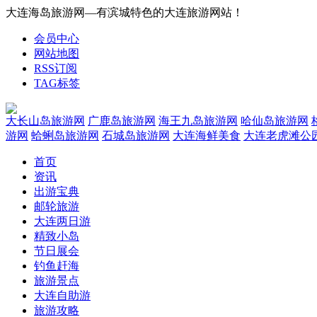
大连海岛旅游网—有滨城特色的大连旅游网站！
会员中心
网站地图
RSS订阅
TAG标签
大长山岛旅游网
广鹿岛旅游网
海王九岛旅游网
哈仙岛旅游网
游网
蛤蜊岛旅游网
石城岛旅游网
大连海鲜美食
大连老虎滩公
首页
资讯
出游宝典
邮轮旅游
大连两日游
精致小岛
节日展会
钓鱼赶海
旅游景点
大连自助游
旅游攻略