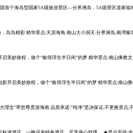
中国首个海岛型国家5A级旅游景区—分界洲岛，5A级景区道家福
，岛岛精彩 精华景点:天涯海角.南山大小洞天.分界洲岛.南湾猴岛
启美妙旅程，做个"偷得浮生半日闲”的梦 精华景点:南山佛教文化
影开启美妙旅程，做个"偷得浮生半日闲”的梦 精华景点:南山佛教
理念”带您尊贵游海南 品质承诺:"纯净”坚决保证,不更换景点,
定标准酒店，一晚温泉特色酒店，尽享身心舒缓。 ★景点安排:全