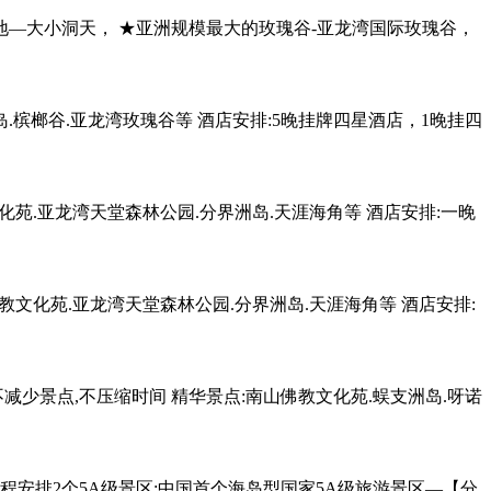
地—大小洞天， ★亚洲规模最大的玫瑰谷-亚龙湾国际玫瑰谷，
.槟榔谷.亚龙湾玫瑰谷等 酒店安排:5晚挂牌四星酒店，1晚挂四
苑.亚龙湾天堂森林公园.分界洲岛.天涯海角等 酒店安排:一晚
文化苑.亚龙湾天堂森林公园.分界洲岛.天涯海角等 酒店安排:
不减少景点,不压缩时间 精华景点:南山佛教文化苑.蜈支洲岛.呀诺
程安排2个5A级景区:中国首个海岛型国家5A级旅游景区—【分