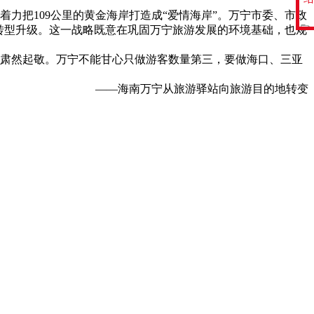
力把109公里的黄金海岸打造成“爱情海岸”。万宁市委、市政
转型升级。这一战略既意在巩固万宁旅游发展的环境基础，也规
肃然起敬。万宁不能甘心只做游客数量第三，要做海口、三亚
——海南万宁从旅游驿站向旅游目的地转变
0