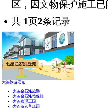
区，因文物保护施工已闭.
共
1
页
2
条记录
大连旅游景点
·
大连金石滩旅游
·
大连金石滩蜡像馆
·
大连发现王国
·
大连薰衣草庄园