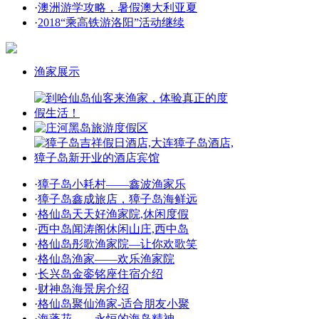
·
澳洲游学攻略，暑假澳大利亚夏
·
2018“乘高铁游洛阳”活动继续
渔家展示
·
獐子岛小耗村——鑫波渔家乐
·
獐子岛鑫成旅店，獐子岛海鲜远
·
格仙岛天天好渔家院,休闲度假
·
西中岛闻涛阁休闲山庄,西中岛
·
格仙岛彤歌渔家院—让你欢歌笑
·
格仙岛渔家——欢乐渔家院
·
长兴岛金銮铭座住宿介绍
·
财神岛海景房介绍
·
格仙岛聚仙渔家-适合朋友小聚
·
海蓬花——永恒的海岛精神