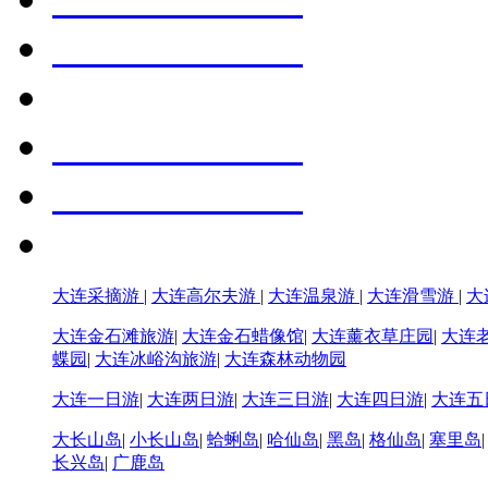
大连采摘游
|
大连高尔夫游
|
大连温泉游
|
大连滑雪游
|
大
大连金石滩旅游
|
大连金石蜡像馆
|
大连薰衣草庄园
|
大连
蝶园
|
大连冰峪沟旅游
|
大连森林动物园
大连一日游
|
大连两日游
|
大连三日游
|
大连四日游
|
大连五
大长山岛
|
小长山岛
|
蛤蜊岛
|
哈仙岛
|
黑岛
|
格仙岛
|
塞里岛
长兴岛
|
广鹿岛