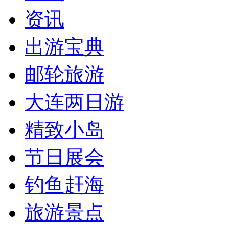
资讯
出游宝典
邮轮旅游
大连两日游
精致小岛
节日展会
钓鱼赶海
旅游景点