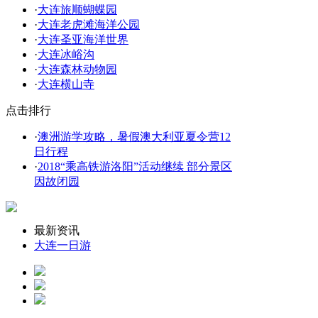
·
大连旅顺蝴蝶园
·
大连老虎滩海洋公园
·
大连圣亚海洋世界
·
大连冰峪沟
·
大连森林动物园
·
大连横山寺
点击排行
·
澳洲游学攻略，暑假澳大利亚夏令营12
日行程
·
2018“乘高铁游洛阳”活动继续 部分景区
因故闭园
最新资讯
大连一日游