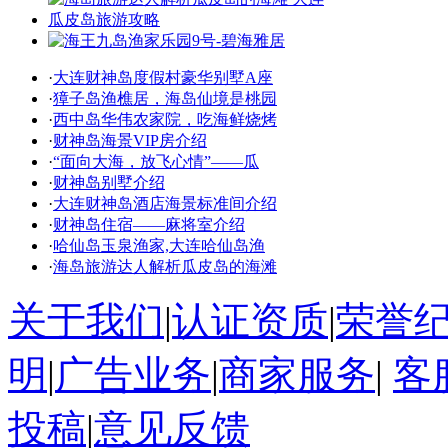
·
大连财神岛度假村豪华别墅A座
·
獐子岛渔樵居，海岛仙境是桃园
·
西中岛华伟农家院，吃海鲜烧烤
·
财神岛海景VIP房介绍
·
“面向大海，放飞心情”——瓜
·
财神岛别墅介绍
·
大连财神岛酒店海景标准间介绍
·
财神岛住宿——麻将室介绍
·
哈仙岛玉泉渔家,大连哈仙岛渔
·
海岛旅游达人解析瓜皮岛的海滩
关于我们
|
认证资质
|
荣誉
明
|
广告业务
|
商家服务
|
客
投稿
|
意见反馈