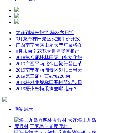
·
大连到桂林旅游 桂林六日游
·
9月龙脊梯田景区实施半价开放
·
广西南宁青秀山超大型灯展将在
·
8月末南宁花花大世界景区推出
·
2018第八届桂林国际山水文化旅
·
2019广西平南北帝山毅行登山节
·
2019南宁花雨湖景区5月1日当天
·
2019第三届广西&#8226;南
·
2019桂林龙脊梯田开耕节5月2日
·
2019梧州杨梅采摘去哪儿好？
渔家展示