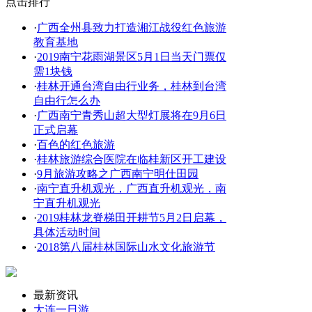
点击排行
·
广西全州县致力打造湘江战役红色旅游
教育基地
·
2019南宁花雨湖景区5月1日当天门票仅
需1块钱
·
桂林开通台湾自由行业务，桂林到台湾
自由行怎么办
·
广西南宁青秀山超大型灯展将在9月6日
正式启幕
·
百色的红色旅游
·
桂林旅游综合医院在临桂新区开工建设
·
9月旅游攻略之广西南宁明仕田园
·
南宁直升机观光，广西直升机观光，南
宁直升机观光
·
2019桂林龙脊梯田开耕节5月2日启幕，
具体活动时间
·
2018第八届桂林国际山水文化旅游节
最新资讯
大连一日游