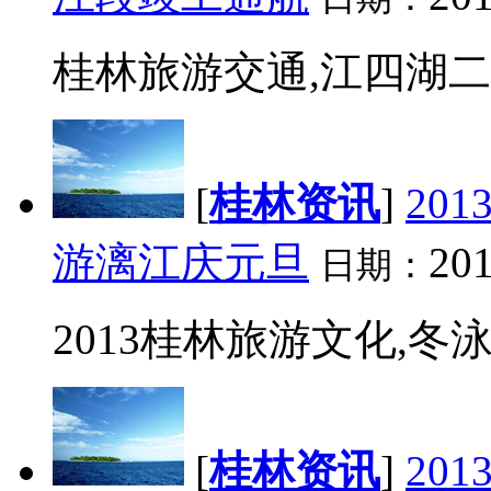
桂林旅游交通,江四湖二期
[
桂林资讯
]
20
游漓江庆元旦
201
日期：
2013桂林旅游文化,冬
[
桂林资讯
]
20