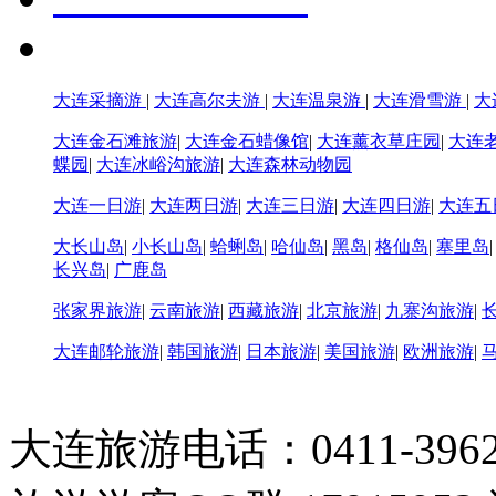
大连采摘游
|
大连高尔夫游
|
大连温泉游
|
大连滑雪游
|
大
大连金石滩旅游
|
大连金石蜡像馆
|
大连薰衣草庄园
|
大连
蝶园
|
大连冰峪沟旅游
|
大连森林动物园
大连一日游
|
大连两日游
|
大连三日游
|
大连四日游
|
大连五
大长山岛
|
小长山岛
|
蛤蜊岛
|
哈仙岛
|
黑岛
|
格仙岛
|
塞里岛
长兴岛
|
广鹿岛
张家界旅游
|
云南旅游
|
西藏旅游
|
北京旅游
|
九寨沟旅游
|
大连邮轮旅游
|
韩国旅游
|
日本旅游
|
美国旅游
|
欧洲旅游
|
大连旅游电话：0411-396226