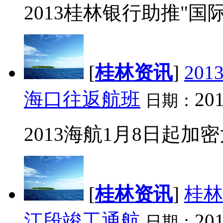
2013桂林银行助推"国际
[
桂林资讯
]
20
海口往返航班
201
日期：
2013海航1月8日起加密
[
桂林资讯
]
桂林
江段竣工通航
201
日期：