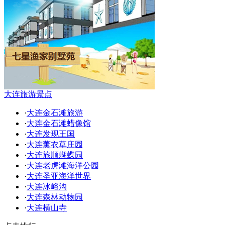
大连旅游景点
·
大连金石滩旅游
·
大连金石滩蜡像馆
·
大连发现王国
·
大连薰衣草庄园
·
大连旅顺蝴蝶园
·
大连老虎滩海洋公园
·
大连圣亚海洋世界
·
大连冰峪沟
·
大连森林动物园
·
大连横山寺