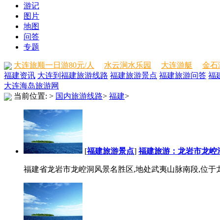
游记
图片
地图
问答
专题
大连旅顺一日游80元/人
水云涧水乐园
大连游艇
金石
福建资讯
大连到福建旅游线路
福建旅游景点
福建旅游问答
福
大连海岛旅游网
当前位置:
>
国内旅游线路
>
福建
>
[
福建旅游景点
]
福建旅游：龙岩市龙崆
福建省龙岩市龙崆洞风景名胜区,地处武夷山脉南段,位于龙岩