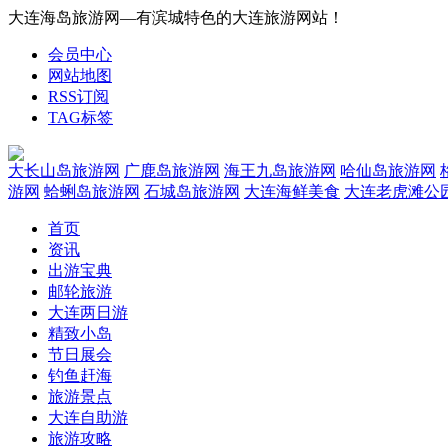
大连海岛旅游网—有滨城特色的大连旅游网站！
会员中心
网站地图
RSS订阅
TAG标签
大长山岛旅游网
广鹿岛旅游网
海王九岛旅游网
哈仙岛旅游网
游网
蛤蜊岛旅游网
石城岛旅游网
大连海鲜美食
大连老虎滩公
首页
资讯
出游宝典
邮轮旅游
大连两日游
精致小岛
节日展会
钓鱼赶海
旅游景点
大连自助游
旅游攻略