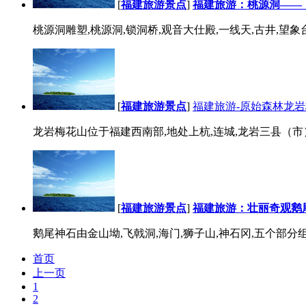
[
福建旅游景点
]
福建旅游：桃源洞——
桃源洞雕塑,桃源洞,锁洞桥,观音大仕殿,一线天,古井,望象台
[
福建旅游景点
]
福建旅游-原始森林龙
龙岩梅花山位于福建西南部,地处上杭,连城,龙岩三县（市）
[
福建旅游景点
]
福建旅游：壮丽奇观鹅
鹅尾神石由金山坳,飞戟洞,海门,狮子山,神石冈,五个部分组成.
首页
上一页
1
2