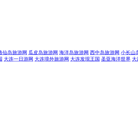
格仙岛旅游网
瓜皮岛旅游网
海洋岛旅游网
西中岛旅游网
小长山
园
大连一日游网
大连境外旅游网
大连发现王国
圣亚海洋世界
大