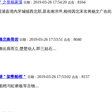
＂之誉杨家溪
2019-03-26 17:54:20
8164
日期：
点击：
霞浦县境内牙城镇西北部,原名南洋坪,相传因北宋名将杨文广在此平
峰北换骨岩
2019-03-26 17:53:51
8040
日期：
点击：
肩而立,楚楚动人,即三姑石....
谜＂架壑船棺＂
2019-03-26 17:53:02
8157
日期：
点击：
棺与虹桥板等古物....