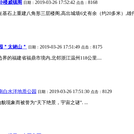
卦楼威镇阁
2019-03-26 17:52:42
8168
日期：
点击：
石上重建八角形三层楼阁,高出城墙6丈有余（约20多米）,雄伟壮观
园＂太姥山＂
2019-03-26 17:51:49
8175
日期：
点击：
的福建省福鼎市境内,北邻浙江温州118公里....
南白水洋地质公园
2019-03-26 17:51:30
8129
日期：
点击：
象而被誉为“天下绝景，宇宙之谜”. ...