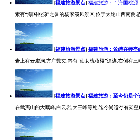
[
福建旅游景点
]
福建旅游：＂海国桃源
素有“海国桃源”之誉的杨家溪风景区,位于太姥山西南侧,
[
福建旅游景点
]
福建旅游：耸峙在幔亭
岩上有云虚洞,方广数丈,内有“仙女梳妆楼”遗迹,右侧有三峰比
[
福建旅游景点
]
福建旅游：至今仍是个
在武夷山的大藏峰,白云岩,大王峰等处,迄今尚遗存有架壑船