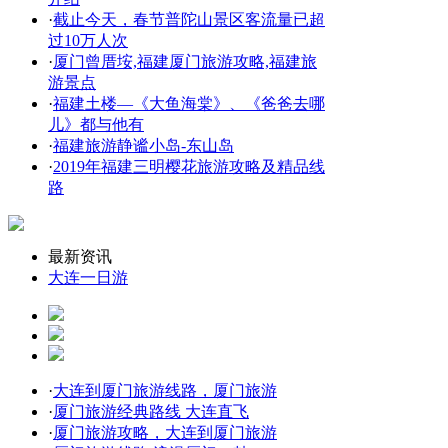
·
截止今天，春节普陀山景区客流量已超
过10万人次
·
厦门曾厝垵,福建厦门旅游攻略,福建旅
游景点
·
福建土楼—《大鱼海棠》、《爸爸去哪
儿》都与他有
·
福建旅游静谧小岛-东山岛
·
2019年福建三明樱花旅游攻略及精品线
路
最新资讯
大连一日游
·
大连到厦门旅游线路，厦门旅游
·
厦门旅游经典路线 大连直飞
·
厦门旅游攻略，大连到厦门旅游