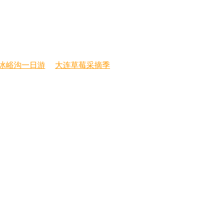
冰峪沟一日游
大连草莓采摘季