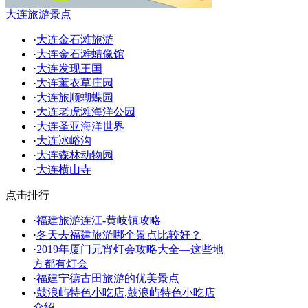
大连旅游景点
·
大连金石滩旅游
·
大连金石滩蜡像馆
·
大连发现王国
·
大连薰衣草庄园
·
大连旅顺蝴蝶园
·
大连老虎滩海洋公园
·
大连圣亚海洋世界
·
大连冰峪沟
·
大连森林动物园
·
大连横山寺
点击排行
·
福建旅游连江-黄岐镇攻略
·
冬天去福建旅游哪个景点比较好？
·
2019年厦门元宵灯会攻略大全—这些地
方都有灯会
·
福建宁德古田旅游的优美景点
·
鼓浪屿特色小吃店,鼓浪屿特色小吃店
介绍