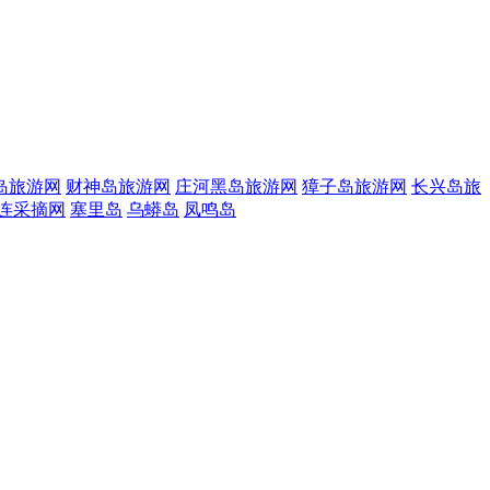
岛旅游网
财神岛旅游网
庄河黑岛旅游网
獐子岛旅游网
长兴岛旅
连采摘网
塞里岛
乌蟒岛
凤鸣岛