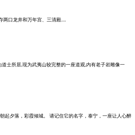
存两口龙井和万年宫、三清殿....
,为道士所居,现为武夷山较完整的一座道观,内有老子岩雕像一
朝起夕落，彩霞倾城。 请记住它的名字，泰宁，一座让人心醉