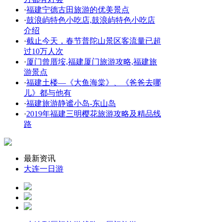
·
福建宁德古田旅游的优美景点
·
鼓浪屿特色小吃店,鼓浪屿特色小吃店
介绍
·
截止今天，春节普陀山景区客流量已超
过10万人次
·
厦门曾厝垵,福建厦门旅游攻略,福建旅
游景点
·
福建土楼—《大鱼海棠》、《爸爸去哪
儿》都与他有
·
福建旅游静谧小岛-东山岛
·
2019年福建三明樱花旅游攻略及精品线
路
最新资讯
大连一日游