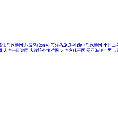
格仙岛旅游网
瓜皮岛旅游网
海洋岛旅游网
西中岛旅游网
小长山
园
大连一日游网
大连境外旅游网
大连发现王国
圣亚海洋世界
大