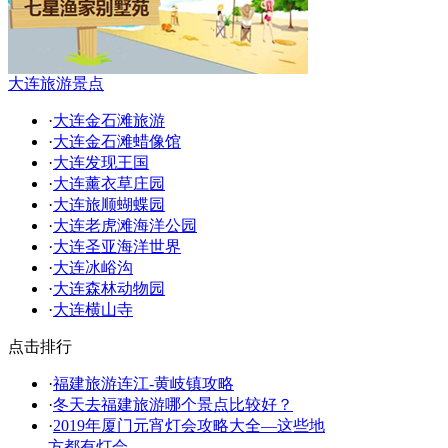
大连旅游景点
·
大连金石滩旅游
·
大连金石滩蜡像馆
·
大连发现王国
·
大连薰衣草庄园
·
大连旅顺蝴蝶园
·
大连老虎滩海洋公园
·
大连圣亚海洋世界
·
大连冰峪沟
·
大连森林动物园
·
大连横山寺
点击排行
·
福建旅游连江-黄岐镇攻略
·
冬天去福建旅游哪个景点比较好？
·
2019年厦门元宵灯会攻略大全—这些地
方都有灯会