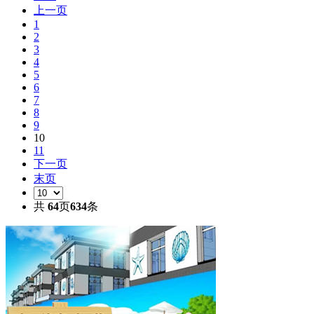
上一页
1
2
3
4
5
6
7
8
9
10
11
下一页
末页
共
64
页
634
条