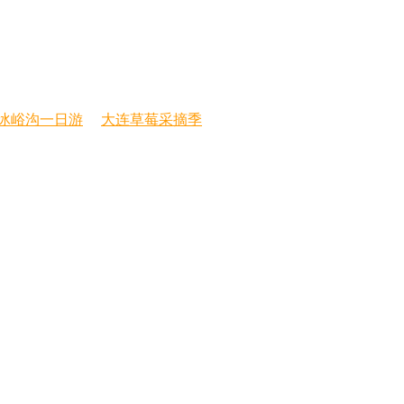
冰峪沟一日游
大连草莓采摘季