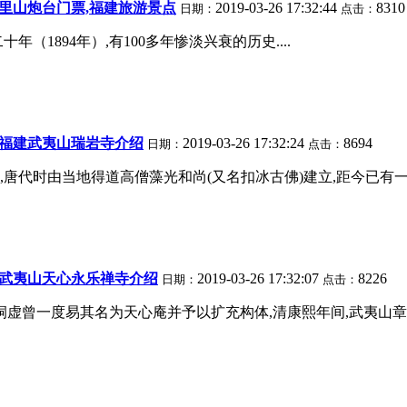
里山炮台门票,福建旅游景点
2019-03-26 17:32:44
8310
日期：
点击：
1894年）,有100多年惨淡兴衰的历史....
荐,福建武夷山瑞岩寺介绍
2019-03-26 17:32:24
8694
日期：
点击：
唐代时由当地得道高僧藻光和尚(又名扣冰古佛)建立,距今已有一千多
荐,武夷山天心永乐禅寺介绍
2019-03-26 17:32:07
8226
日期：
点击：
洞虚曾一度易其名为天心庵并予以扩充构体,清康熙年间,武夷山