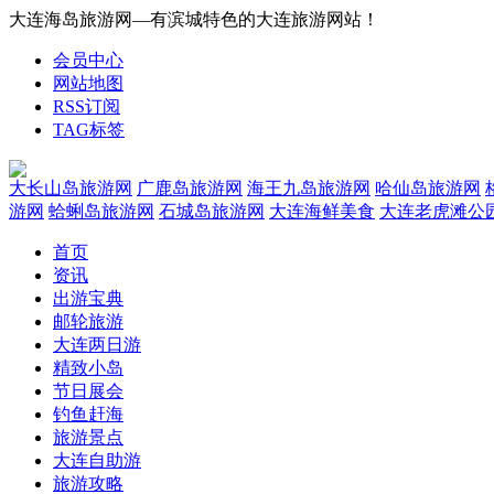
大连海岛旅游网—有滨城特色的大连旅游网站！
会员中心
网站地图
RSS订阅
TAG标签
大长山岛旅游网
广鹿岛旅游网
海王九岛旅游网
哈仙岛旅游网
游网
蛤蜊岛旅游网
石城岛旅游网
大连海鲜美食
大连老虎滩公
首页
资讯
出游宝典
邮轮旅游
大连两日游
精致小岛
节日展会
钓鱼赶海
旅游景点
大连自助游
旅游攻略