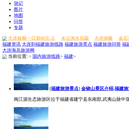
游记
图片
地图
问答
专题
大连旅顺一日游80元/人
水云涧水乐园
大连游艇
金石
福建资讯
大连到福建旅游线路
福建旅游景点
福建旅游问答
福
大连海岛旅游网
当前位置:
>
国内旅游线路
>
福建
>
[
福建旅游景点
]
金铙山景区介绍,福建
闽江源生态旅游区位于福建省建宁县东南部,武夷山脉中亚热