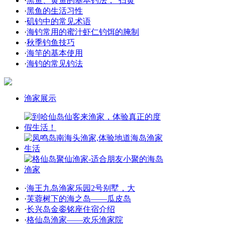
·
黑鱼、黄鱼的基本钓法，“扫黄
·
黑鱼的生活习性
·
矶钓中的常见术语
·
海钓常用的蜜汁虾仁钓饵的腌制
·
秋季钓鱼技巧
·
海竿的基本使用
·
海钓的常见钓法
渔家展示
·
海王九岛渔家乐园2号别墅，大
·
芙蓉树下的海之岛——瓜皮岛
·
长兴岛金銮铭座住宿介绍
·
格仙岛渔家——欢乐渔家院