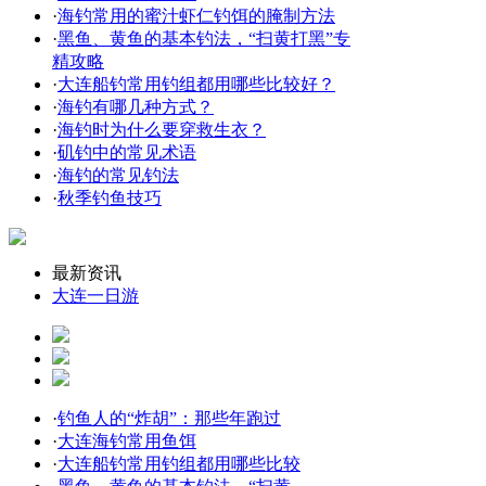
·
海钓常用的蜜汁虾仁钓饵的腌制方法
·
黑鱼、黄鱼的基本钓法，“扫黄打黑”专
精攻略
·
大连船钓常用钓组都用哪些比较好？
·
海钓有哪几种方式？
·
海钓时为什么要穿救生衣？
·
矶钓中的常见术语
·
海钓的常见钓法
·
秋季钓鱼技巧
最新资讯
大连一日游
·
钓鱼人的“炸胡”：那些年跑过
·
大连海钓常用鱼饵
·
大连船钓常用钓组都用哪些比较