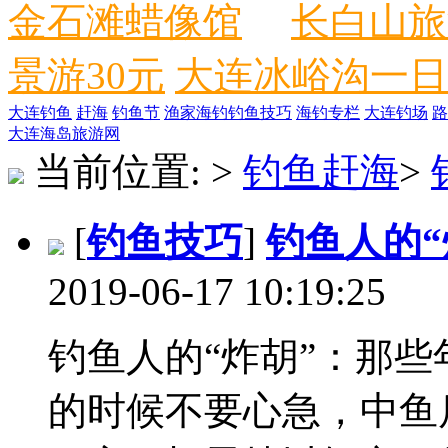
金石滩蜡像馆
长白山旅
景游30元
大连冰峪沟一日
大连钓鱼
赶海
钓鱼节
渔家海钓
钓鱼技巧
海钓专栏
大连钓场
路
大连海岛旅游网
当前位置:
>
钓鱼赶海
>
[
钓鱼技巧
]
钓鱼人的
2019-06-17 10:19:25
钓鱼人的“炸胡”：那
的时候不要心急，中鱼