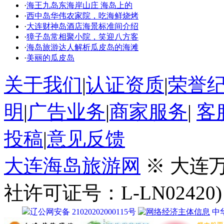
·
海王九岛东海岸山庄 海岛上的
·
西中岛华伟农家院，吃海鲜烧烤
·
大连财神岛酒店海景标准间介绍
·
獐子岛常相聚小院，笑迎八方客
·
海岛旅游达人解析瓜皮岛的海滩
·
美丽的瓜皮岛
关于我们
|
认证资质
|
荣誉
明
|
广告业务
|
商家服务
|
客
投稿
|
意见反馈
大连海岛旅游网
※ 大连
社许可证号：L-LN02420)
辽公网安备 21020202000115号
中