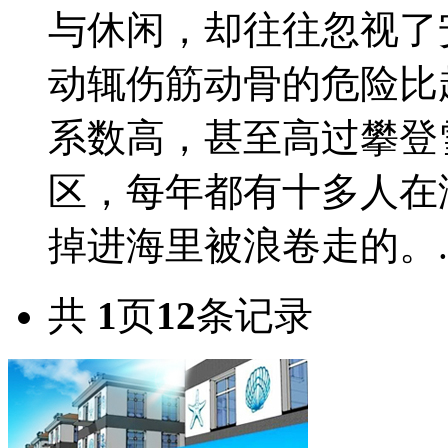
与休闲，却往往忽视了
动辄伤筋动骨的危险比
系数高，甚至高过攀登
区，每年都有十多人在
掉进海里被浪卷走的。..
共
1
页
12
条记录