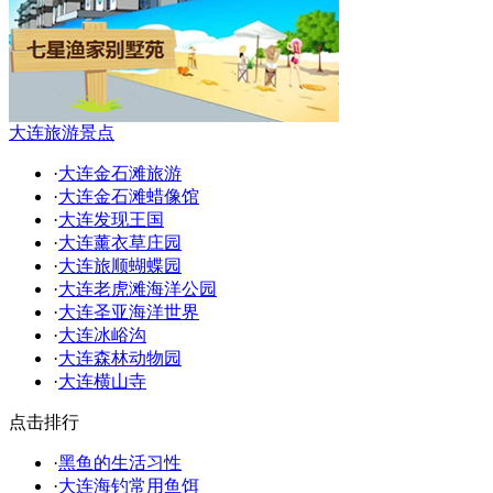
大连旅游景点
·
大连金石滩旅游
·
大连金石滩蜡像馆
·
大连发现王国
·
大连薰衣草庄园
·
大连旅顺蝴蝶园
·
大连老虎滩海洋公园
·
大连圣亚海洋世界
·
大连冰峪沟
·
大连森林动物园
·
大连横山寺
点击排行
·
黑鱼的生活习性
·
大连海钓常用鱼饵