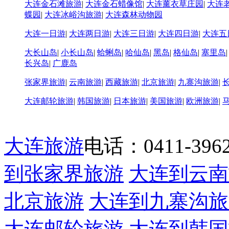
大连金石滩旅游
|
大连金石蜡像馆
|
大连薰衣草庄园
|
大连
蝶园
|
大连冰峪沟旅游
|
大连森林动物园
大连一日游
|
大连两日游
|
大连三日游
|
大连四日游
|
大连五
大长山岛
|
小长山岛
|
蛤蜊岛
|
哈仙岛
|
黑岛
|
格仙岛
|
塞里岛
长兴岛
|
广鹿岛
张家界旅游
|
云南旅游
|
西藏旅游
|
北京旅游
|
九寨沟旅游
|
大连邮轮旅游
|
韩国旅游
|
日本旅游
|
美国旅游
|
欧洲旅游
|
大连旅游
电话：0411-39622
到张家界旅游
大连到云南
北京旅游
大连到九寨沟旅
大连邮轮旅游
大连到韩国