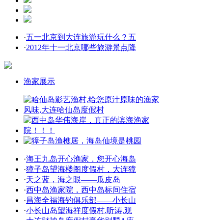
·
五一北京到大连旅游玩什么？五
·
2012年十一北京哪些旅游景点降
渔家展示
·
海王九岛开心渔家，您开心海岛
·
獐子岛望海楼阁度假村，大连獐
·
天之蓝，海之眼——瓜皮岛
·
西中岛渔家院，西中岛标间住宿
·
昌海全福海钓俱乐部——小长山
·
小长山岛望海祥度假村.听涛,观