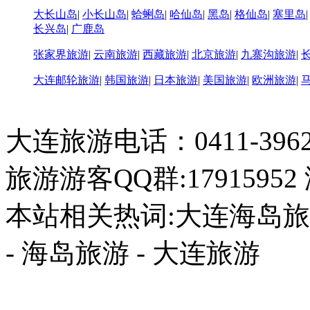
大长山岛
|
小长山岛
|
蛤蜊岛
|
哈仙岛
|
黑岛
|
格仙岛
|
塞里岛
长兴岛
|
广鹿岛
张家界旅游
|
云南旅游
|
西藏旅游
|
北京旅游
|
九寨沟旅游
|
大连邮轮旅游
|
韩国旅游
|
日本旅游
|
美国旅游
|
欧洲旅游
|
大连旅游电话：0411-396226
旅游游客QQ群:17915952
本站相关热词:大连海岛旅游
- 海岛旅游 - 大连旅游