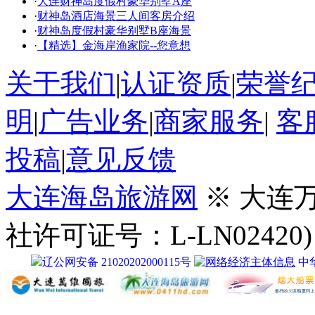
·
大连财神岛度假村豪华别墅A座
·
财神岛酒店海景三人间客房介绍
·
财神岛度假村豪华别墅B座海景
·
【精选】金海岸渔家院--您意想
关于我们
|
认证资质
|
荣誉
明
|
广告业务
|
商家服务
|
客
投稿
|
意见反馈
大连海岛旅游网
※ 大连
社许可证号：L-LN02420)
辽公网安备 21020202000115号
中