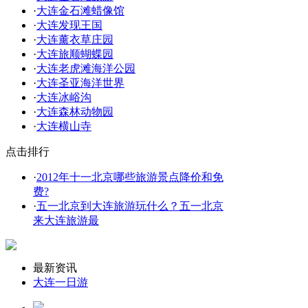
·
大连金石滩蜡像馆
·
大连发现王国
·
大连薰衣草庄园
·
大连旅顺蝴蝶园
·
大连老虎滩海洋公园
·
大连圣亚海洋世界
·
大连冰峪沟
·
大连森林动物园
·
大连横山寺
点击排行
·
2012年十一北京哪些旅游景点降价和免
费?
·
五一北京到大连旅游玩什么？五一北京
来大连旅游最
最新资讯
大连一日游