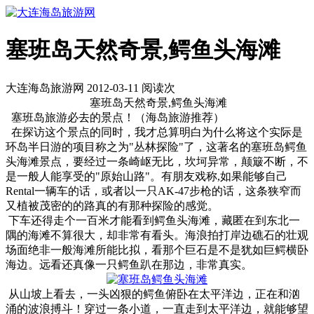
塞班岛天然奇景,鳄鱼头海滩
大连海岛旅游网 2012-03-11 阅读
次
塞班岛天然奇景,鳄鱼头海滩
塞班岛旅游必去的景点！（海岛旅游推荐）
在探访这个景点的同时，我才总算明白为什么将这个实际是
环岛半日游的项目称之为"丛林探险"了，这著名的塞班岛鳄鱼
头海滩景点，要经过一条崎岖无比，坎坷异常，颠簸不断，不
是一般人能享受的"原始山路"。有朋友戏称,如果能够自己
Rental一辆车的话，或者以一只AK-47步枪的话，这条狭窄而
又植被茂密的的路真的有那种探险的感觉。
下车还得走个一百米才能看到鳄鱼头海滩，藏匿在到东北一
隅的海滩不算很大，却非常有看头。海浪拍打岸边礁石的壮观
场面绝非一般海滩所能比拟，看那个巨石是不是犹如巨鳄横卧
海边。远看还真像一只鳄鱼趴在那边，非常真实。
从山坡上看去，一头凶狠的鳄鱼俯卧在太平洋边，正在和汹
涌的波浪搏斗！穿过一条小道，一直走到太平洋边，就能够望