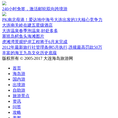
240小时免签，激活邮轮双向跨境游
PK南北母港！爱达地中海号大连出发的3大核心竞争力
大连南关岭在建五星级酒店
大连温泉春季泡温泉,好处多多
塞班岛鳄鱼头海滩图片
虎滩湾景观护岸工程将于6月末完成
2012年最新旅行社管理条例5月执行,违规最高罚款50万
丰富的海王九岛文化历史底蕴
版权所有 © 2005-2017 大连海岛旅游网
首页
海岛游
国内游
出境游
自助游
旅游景点
资讯
问答
攻略
美图