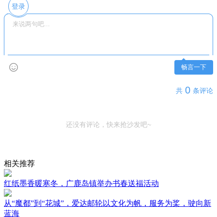
登录
畅言一下
0
共
条评论
还没有评论，快来抢沙发吧~
相关推荐
红纸墨香暖寒冬，广鹿岛镇举办书春送福活动
从“魔都”到“花城”，爱达邮轮以文化为帆，服务为桨，驶向新
蓝海