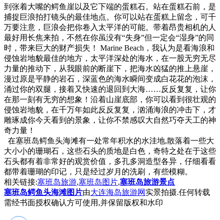
到张着大嘴的鳄鱼崖以及它下端的蛋糕石。站在蛋糕石前，是
捕捉巨浪拍打镜头的最佳地点。你可以站在蛋糕上留念，可千
万要注意，巨浪会把你卷入太平洋的可能。带着昂贵相机的人
最好用长焦来拍，不然在你虽没有“失身”但一定会“湿身”的同
时，带来巨大的财产损失！ Marine Beach，我认为是看海浪和
侵蚀岩地貌最佳的地方，太平洋深处的海水，在一股无穷无尽
力量的推动下，从我眼前的断崖下，把海水凶猛的推上悬崖，
漫过原是平静的岩石，深蓝色的海水瞬间变成白花花的泡沫，
涌过你的双腿，接着又快速的退回到大海……反反复复，让你
在那一刻有无穷的想象！沿着山崖底部，你可以看到很壮观的
侵蚀岩地貌，在千万年如此反反复复，汹涌海浪的冲击下，才
雕琢成你今天看到的景象，让你不禁感叹大自然巧夺天工的神
奇力量！
在塞班岛鳄鱼头海滩有一处常年积水的水洼地,散落着一些大
大小小的珊瑚石，这些石头的质地是白色，奇特之处在于这些
石头都有着非常好的观赏价值，多孔多洞造型各异，仔细看看
都带着珊瑚的印记，只是经过岁月的洗刷，有些模糊。
相关链接:
塞班岛旅游
,
塞班岛图片
,
塞班岛旅游景点
塞班岛鳄鱼头海滩图片
由
大连海岛旅游网
实景拍摄.任何转载
需经书面授权确认方可使用,并保留版权和水印