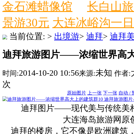
金石滩蜡像馆
长白山旅
景游30元
大连冰峪沟一日
当前位置:
>
出境游
>
迪拜
>
迪拜
迪拜旅游图片——浓缩世界高大上
2014-10-20 10:56
未知
时间:
来源:
作者:
次
原始图片
上一张
下一张
自动 /
迪拜旅游图片
迪拜图片——现代美与传统美
大连海岛旅游网原
迪拜的楼房，它不像是欧洲建筑，