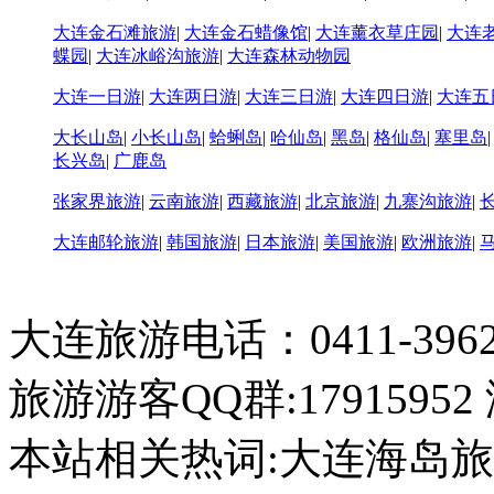
大连金石滩旅游
|
大连金石蜡像馆
|
大连薰衣草庄园
|
大连
蝶园
|
大连冰峪沟旅游
|
大连森林动物园
大连一日游
|
大连两日游
|
大连三日游
|
大连四日游
|
大连五
大长山岛
|
小长山岛
|
蛤蜊岛
|
哈仙岛
|
黑岛
|
格仙岛
|
塞里岛
长兴岛
|
广鹿岛
张家界旅游
|
云南旅游
|
西藏旅游
|
北京旅游
|
九寨沟旅游
|
大连邮轮旅游
|
韩国旅游
|
日本旅游
|
美国旅游
|
欧洲旅游
|
大连旅游电话：0411-396226
旅游游客QQ群:17915952
本站相关热词:大连海岛旅游