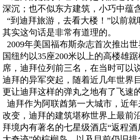
深沉；也不似东方建筑，小巧中蕴
“到迪拜旅游，去看大楼！”以前就
其实这句话是非常有道理的。
2009年美国福布斯杂志首次推出
国纽约以35座200米以上的高楼雄
席，迪拜位列前三名，在当时可以
迪拜的异军突起，随着近几年世界
更让迪拜这样的弹丸之地有了飞速
迪拜作为阿联酋第一大城市，近年
改变，迪拜的建筑堪称世界上最前
拜境内有著名的七星级酒店“返程酒
大奇迹”的棕榈岛，以及目前仍旧排