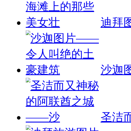
迪拜
沙迦
圣洁