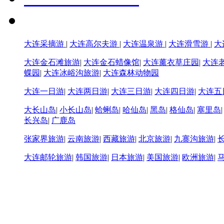
大连采摘游
|
大连高尔夫游
|
大连温泉游
|
大连滑雪游
|
大
大连金石滩旅游
|
大连金石蜡像馆
|
大连薰衣草庄园
|
大连
蝶园
|
大连冰峪沟旅游
|
大连森林动物园
大连一日游
|
大连两日游
|
大连三日游
|
大连四日游
|
大连五
大长山岛
|
小长山岛
|
蛤蜊岛
|
哈仙岛
|
黑岛
|
格仙岛
|
塞里岛
长兴岛
|
广鹿岛
张家界旅游
|
云南旅游
|
西藏旅游
|
北京旅游
|
九寨沟旅游
|
大连邮轮旅游
|
韩国旅游
|
日本旅游
|
美国旅游
|
欧洲旅游
|
大连旅游电话：0411-396226