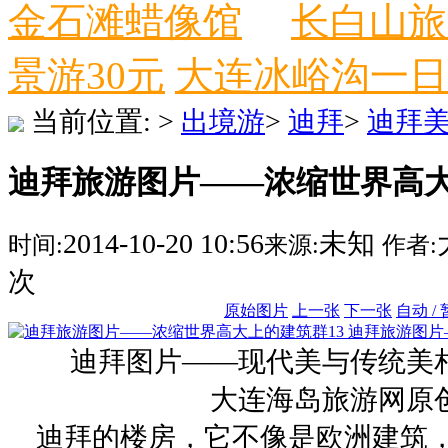
金石滩蜡像馆
长白山旅
景游30元
大连冰峪沟一日
当前位置:
>
出境游
>
迪拜
>
迪拜
迪拜旅游图片——浓缩世界高大上
2014-10-20 10:56
未知
时间:
来源:
作者:
次
原始图片
上一张
下一张
自动 /
迪拜旅游图片
迪拜图片——现代美与传统美
大连海岛旅游网原
迪拜的楼房，它不像是欧洲建筑，