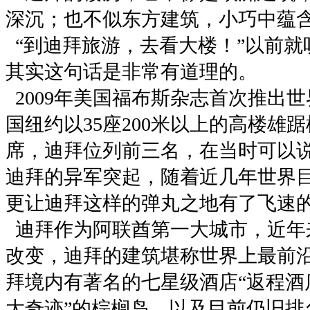
深沉；也不似东方建筑，小巧中蕴
“到迪拜旅游，去看大楼！”以前就
其实这句话是非常有道理的。
2009年美国福布斯杂志首次推出
国纽约以35座200米以上的高楼雄
席，迪拜位列前三名，在当时可以
迪拜的异军突起，随着近几年世界
更让迪拜这样的弹丸之地有了飞速
迪拜作为阿联酋第一大城市，近年
改变，迪拜的建筑堪称世界上最前
拜境内有著名的七星级酒店“返程酒
大奇迹”的棕榈岛，以及目前仍旧排