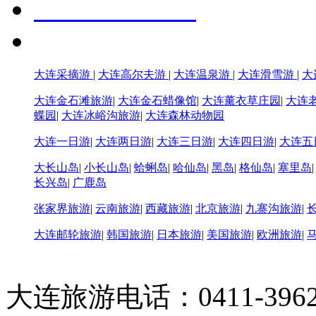
大连采摘游
|
大连高尔夫游
|
大连温泉游
|
大连滑雪游
|
大
大连金石滩旅游
|
大连金石蜡像馆
|
大连薰衣草庄园
|
大连
蝶园
|
大连冰峪沟旅游
|
大连森林动物园
大连一日游
|
大连两日游
|
大连三日游
|
大连四日游
|
大连五
大长山岛
|
小长山岛
|
蛤蜊岛
|
哈仙岛
|
黑岛
|
格仙岛
|
塞里岛
长兴岛
|
广鹿岛
张家界旅游
|
云南旅游
|
西藏旅游
|
北京旅游
|
九寨沟旅游
|
大连邮轮旅游
|
韩国旅游
|
日本旅游
|
美国旅游
|
欧洲旅游
|
大连旅游电话：0411-396226