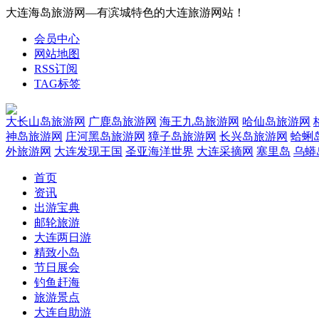
大连海岛旅游网—有滨城特色的大连旅游网站！
会员中心
网站地图
RSS订阅
TAG标签
大长山岛旅游网
广鹿岛旅游网
海王九岛旅游网
哈仙岛旅游网
神岛旅游网
庄河黑岛旅游网
獐子岛旅游网
长兴岛旅游网
蛤蜊
外旅游网
大连发现王国
圣亚海洋世界
大连采摘网
塞里岛
乌蟒
首页
资讯
出游宝典
邮轮旅游
大连两日游
精致小岛
节日展会
钓鱼赶海
旅游景点
大连自助游