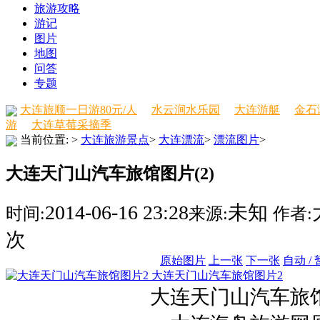
旅游攻略
游记
图片
地图
问答
专题
大连旅顺一日游80元/人
水云涧水乐园
大连游艇
金石
游
大连草莓采摘季
当前位置:
>
大连旅游景点
>
大连漂流
>
漂流图片
>
大连天门山汽车旅馆图片(2)
2014-06-16 23:28
未知
时间:
来源:
作者:
次
原始图片
上一张
下一张
自动 /
大连天门山汽车旅馆图片2
大连天门山汽车旅