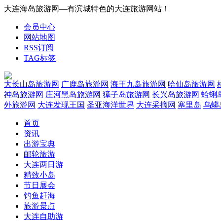
大连海岛旅游网—有滨城特色的大连旅游网站！
会员中心
网站地图
RSS订阅
TAG标签
大长山岛旅游网
广鹿岛旅游网
海王九岛旅游网
哈仙岛旅游网
神岛旅游网
庄河黑岛旅游网
獐子岛旅游网
长兴岛旅游网
蛤蜊
外旅游网
大连发现王国
圣亚海洋世界
大连采摘网
塞里岛
乌蟒
首页
资讯
出游宝典
邮轮旅游
大连两日游
精致小岛
节日展会
钓鱼赶海
旅游景点
大连自助游