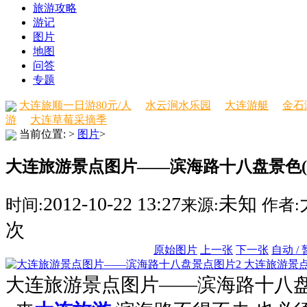
旅游攻略
游记
图片
地图
问答
专题
大连旅顺一日游80元/人
水云涧水乐园
大连游艇
金石
游
大连草莓采摘季
当前位置:
>
图片
>
大连旅游景点图片——滨海路十八盘景色(2
2012-10-22 13:27
未知
时间:
来源:
作者:
次
原始图片
上一张
下一张
自动 /
大连旅游景
大连旅游景点图片——滨海路十八