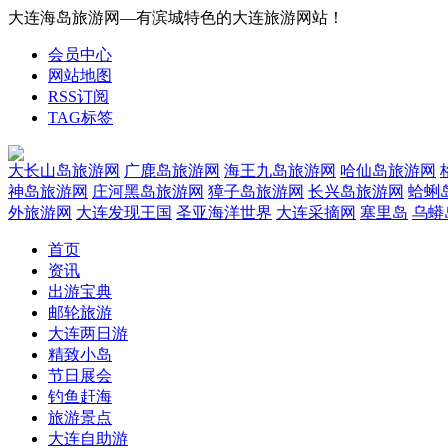
大连海岛旅游网—有滨城特色的大连旅游网站！
会员中心
网站地图
RSS订阅
TAG标签
大长山岛旅游网
广鹿岛旅游网
海王九岛旅游网
哈仙岛旅游网
神岛旅游网
庄河黑岛旅游网
獐子岛旅游网
长兴岛旅游网
蛤蜊
外旅游网
大连发现王国
圣亚海洋世界
大连采摘网
塞里岛
乌蟒
首页
资讯
出游宝典
邮轮旅游
大连两日游
精致小岛
节日展会
钓鱼赶海
旅游景点
大连自助游