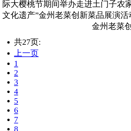
际大樱桃节期间举办走进土门子农家
文化遗产”金州老菜创新菜品展演活
金州老菜
共27页:
上一页
1
2
3
4
5
6
7
8