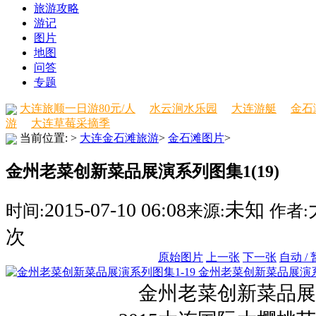
旅游攻略
游记
图片
地图
问答
专题
大连旅顺一日游80元/人
水云涧水乐园
大连游艇
金石
游
大连草莓采摘季
当前位置:
>
大连金石滩旅游
>
金石滩图片
>
金州老菜创新菜品展演系列图集1(19)
2015-07-10 06:08
未知
时间:
来源:
作者:
次
原始图片
上一张
下一张
自动 /
金州老菜创新菜品展演系
金州老菜创新菜品展