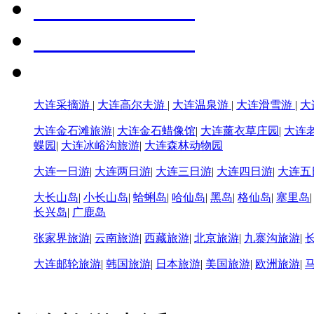
大连采摘游
|
大连高尔夫游
|
大连温泉游
|
大连滑雪游
|
大
大连金石滩旅游
|
大连金石蜡像馆
|
大连薰衣草庄园
|
大连
蝶园
|
大连冰峪沟旅游
|
大连森林动物园
大连一日游
|
大连两日游
|
大连三日游
|
大连四日游
|
大连五
大长山岛
|
小长山岛
|
蛤蜊岛
|
哈仙岛
|
黑岛
|
格仙岛
|
塞里岛
长兴岛
|
广鹿岛
张家界旅游
|
云南旅游
|
西藏旅游
|
北京旅游
|
九寨沟旅游
|
大连邮轮旅游
|
韩国旅游
|
日本旅游
|
美国旅游
|
欧洲旅游
|
大连旅游电话：0411-396226
旅游游客QQ群:17915952