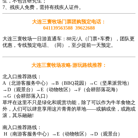
生，不包含研究生；
7、残疾人免费，需持有残疾人证件。
大连三寰牧场门票团购预定电话：
041139563588 39622688
大连三寰牧场一日游直通车：88元/人（门票+车费），团队更
优惠，专线预定电话、（同），至少提前一天预定。
大连三寰牧场攻略-游玩路线推荐：
北入口推荐路线：
A（北游客服务中心）→B（BBQ花园）→C（坚果派营地）
→D（观景台）→E（动物牧区）→F（会耕部落花海）
→G（会耕部落入口）
草坪在这里不只是绿化和观赏功能，除了可以作为牛羊食物之
外，人们可以肆意享用这片青青的草地——或躺或坐，或跑或
滚，其乐融融!
南入口推荐路线：
H（南游客服务中心）→E（动物牧区）→D（观景台）