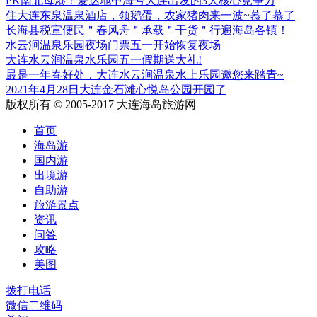
PK南北母港！爱达地中海号大连出发的3大核心竞争力
住大连东泉温泉酒店，领鹅蛋，农家猪肉来一波~慕了慕了
长海县税宣便民＂春风舟＂承载＂干货＂行遍海岛各镇！
水云涧温泉乐园夜场门票五一开始恢复夜场
大连水云涧温泉水乐园五一假期送大礼!
最是一年春好处，大连水云涧温泉水上乐园邀您来踏青~
2021年4月28日大连金石滩心悦岛公园开园了
版权所有 © 2005-2017 大连海岛旅游网
首页
海岛游
国内游
出境游
自助游
旅游景点
资讯
问答
攻略
美图
拨打电话
微信二维码