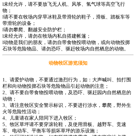
l未经允许，请不要放飞无人机、风筝、氢气球等高空飞行
物；
l请不要在牧场内穿旱冰鞋及带滑轮的鞋子，滑板、踏板车等
带滑轮的设备；
l请勿攀爬、翻越安全防护栏；
l未经允许，请勿在牧场内私自搭建帐篷；
l动物是我们的朋友，请勿自带食物投喂动物，或向动物投掷
石块等危险物品、请勿恐吓、驱赶牧场内自然栖息的动物。
动物牧区游览须知
1、请爱护动物，不要通过激烈行为，如：大声喊叫、拍打围
栏和向动物投掷石块等危险物品引起动物的注意；
2、请不要自带食物投喂动物，及恐吓、驱赶园内自然栖息的
动物；
3、请注意牧区安全警示标识，不要进行涉水，攀爬，野外生
火等危险性活动；
4、儿童请在家人陪同下进入牧区；
5、牧区草坪请不要穿滚轮鞋，及使用滑板、越野车、竞速
车、电动车、平衡车等损坏草坪的游乐设施；