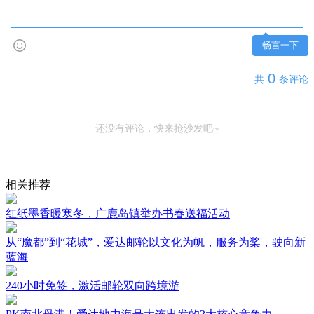
畅言一下
0
共
条评论
还没有评论，快来抢沙发吧~
相关推荐
红纸墨香暖寒冬，广鹿岛镇举办书春送福活动
从“魔都”到“花城”，爱达邮轮以文化为帆，服务为桨，驶向新
蓝海
240小时免签，激活邮轮双向跨境游