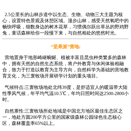
2.5公里长的山林步道中以生态、生物、动物三大主题为核
心，设置特色景观及休憩区域。漫步山林，感受天然氧吧中的
畅快呼吸，细数身边的树木花草，习惯偶尔跃出草丛的野鸡野
兔，童话森林给你一段慢下来，与自然相处的悠然时光。
“坚果派”营地:
营地置身于地形崎岖蜿蜒、植被丰富且昆虫种类繁多的森林
中，拥有天然的自然生态系统，将户外教育与休闲体验相融
合，致力于打造以教育为主导方向，自然科学为基础的营地教
育文化，为三寰牧场开展研学计划的重头项目。
气候特点:三寰牧场地处北纬39度，是舒适宜人的暖温带大陆
性季风气候，年平均气温10.5℃，年均日照时间达2500-2800小
时。
自然禀性:三寰牧场所处地域是中国北方地区最佳生态区之
一，地处方圆200平方公里的国家级森林公园绿色生态核心
区，森林覆盖率65%以上。