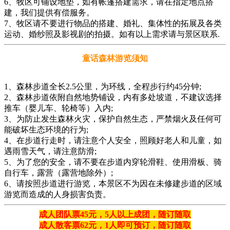
6、牧区可铺设地垫，如有帐篷搭建需求，请在指定地点搭
建，我们提供有偿服务。
7、牧区请不要进行物品的搭建、婚礼、集体性的拓展及各类
运动、婚纱照及影视剧的拍摄。如有以上需求请与景区联系.
童话森林游览须知
1、森林步道全长2.5公里，为环线，全程步行约45分钟;
2、森林步道依附自然地势铺设，内有多处坡道，不建议选择
推车（婴儿车、轮椅等）入内;
3、为防止发生森林火灾，保护自然生态，严禁烟火及任何可
能破坏生态环境的行为;
4、在步道行走时，请注意个人安全，照顾好老人和儿童，如
遇雨雪天气，请注意防滑;
5、为了您的安全，请不要在步道内穿轮滑鞋、使用滑板、骑
自行车，露营（露营地除外）;
6、请按照步道进行游览，本景区不为因在未修建步道的区域
游览而造成的人身损害负责。
成人团队票45元，5人以上成团，随订随取
成人散客票62元，1人即可预订，随订随取