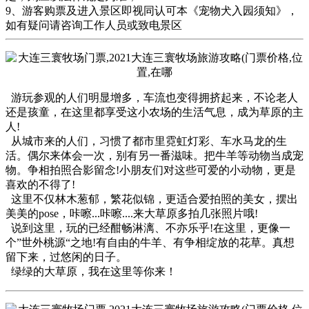
9、游客购票及进入景区即视同认可本《宠物犬入园须知》，
如有疑问请咨询工作人员或致电景区
游玩参观的人们明显增多，车流也变得拥挤起来，不论老人
还是孩童，在这里都享受这小农场的生活气息，成为草原的主
人!
从城市来的人们，习惯了都市里霓虹灯彩、车水马龙的生
活。偶尔来体会一次，别有另一番滋味。把牛羊等动物当成宠
物。争相拍照合影留念!小朋友们对这些可爱的小动物，更是
喜欢的不得了!
这里不仅林木葱郁，繁花似锦，更适合爱拍照的美女，摆出
美美的pose，咔嚓...咔嚓....来大草原多拍几张照片哦!
说到这里，玩的已经酣畅淋漓、不亦乐乎!在这里，更像一
个”世外桃源“之地!有自由的牛羊、有争相绽放的花草。真想
留下来，过悠闲的日子。
绿绿的大草原，我在这里等你来！