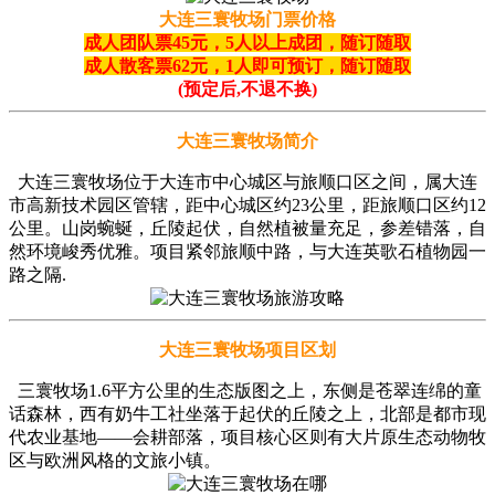
大连三寰牧场门票价格
成人团队票45元，5人以上成团，随订随取
成人散客票62元，1人即可预订，随订随取
(预定后,不退不换)
大连三寰牧场简介
大连三寰牧场位于大连市中心城区与旅顺口区之间，属大连
市高新技术园区管辖，距中心城区约23公里，距旅顺口区约12
公里。山岗蜿蜒，丘陵起伏，自然植被量充足，参差错落，自
然环境峻秀优雅。项目紧邻旅顺中路，与大连英歌石植物园一
路之隔.
大连三寰牧场项目区划
三寰牧场1.6平方公里的生态版图之上，东侧是苍翠连绵的童
话森林，西有奶牛工社坐落于起伏的丘陵之上，北部是都市现
代农业基地——会耕部落，项目核心区则有大片原生态动物牧
区与欧洲风格的文旅小镇。