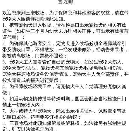
欢迎您来到三寰牧场，为了保障您和其他游客的权益，请在带
宠物犬入园前详细阅读此须知。
1、携带宠物犬进入牧场，请在检票口出示宠物犬的相关有效
证件（如初生三个月内幼犬未办理相关证件，可出示有效疫苗
证代替）；
2、为确保其他游客安全，宠物犬进入牧场必须全程佩戴牵引
带及防咬口罩，不得散放，一经发现未佩带，经劝告未果者，
将被请离牧场，门票概不退还；
3、宠物犬主人需看管好自己的宠物犬，如发生宠物犬伤人、
宠物犬受伤/丢失、宠物犬与其他宠物犬/牧场动物互相伤害、
宠物犬损坏牧场设备设施等情况，宠物犬主人负全部责任，并
按实际造成的损失进行赔偿；
4、为保障牧场环境卫生，请宠物犬主人自觉清理好宠物犬粪
便；
5、如遇动物疫情传播等特殊时期，园区会配合当地检疫部门
禁止一切宠物入内；
7、大型或特大型宠物犬，除须出示相关证件、佩戴牵引带及
防咬口罩外，还需要签订相关的协议；
8、三寰牧场对此须知保留最终解释权，如法律另有强制性规
定，则应以法律规定为准；