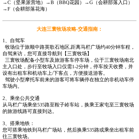
→C（坚果派营地）→B（BBQ花园）→G（会耕部落入口）
→F（会耕部落花海）
大连三寰牧场攻略-交通指南：
1、自驾车
牧场位于旅顺中路英歌石地区,距离马栏广场约40分钟车程，
自驾来访，您可直接导航到【三寰牧场】
三寰牧场配备小型车及旅游客车停车场，位于三寰牧场南北
主入口处，步行至牧场入口仅需1-2分钟，停车按天收费，并
设有出租车和机动车上/下客点，方便接送游客。
驾驶小型摩托车前来的游客可将车辆停在独立的非机动车停
车场内。
2、乘坐公共交通
从马栏广场乘坐535路至鞍子岭车站，换乘王家屯至三寰牧场
的旅游线路可直接到达。
3、搭乘地铁：
您可搭乘地铁到马栏广场站，然后换乘535路或乘坐出租车前
往三寰牧场。