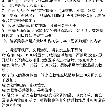
6、请注意自身安全，牧场地形丰富、水系纵横，请不要在水
边、陡坡等易险区域玩耍。
7、在无法抗拒的自然灾害情况下（如雷电、雨雪、冰雹、大
雾、暴雨、台风等），牧场项目将临时全部或部分关闭，表演
会取消或部分取消；
8、牧场活动内容如有变动，以当日公告为准。
9、三寰牧场保留此游客须知的最终解释权。如法律另有强制
性规定，则应以法律规定为准。
10、游客购票及进入景区即视同认可本《游客须知》的内容。
11、请遵守秩序、文明游览，请勿发生以下行为：
l除客服中心、BBQ花园外，牧场全域禁烟；严禁燃放烟火及
孔明灯；严禁在牧场非指定区域内进行烧烤、燃点篝火；
l请勿携带刀具、武器、仿真武器、易燃易爆等危险品进入牧
场；
l为了他人的游览体验，请勿在牧场全域播放超过70分贝的音
响设施；
l请勿随地吐痰、乱扔垃圾；
l请勿损坏公共设施、寻衅滋事；
l未经允许，请勿在牧场内贩卖或陈列物品、散发传单、集会
及演讲商业目的活动、摄影摄像等其它妨碍牧场及其相关设施
运营的行为；