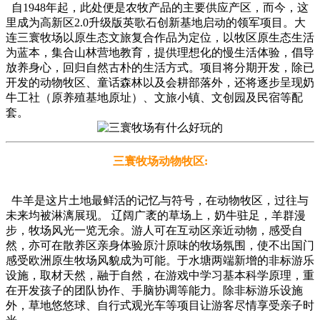
自1948年起，此处便是农牧产品的主要供应产区，而今，这
里成为高新区2.0升级版英歌石创新基地启动的领军项目。大
连三寰牧场以原生态文旅复合作品为定位，以牧区原生态生活
为蓝本，集合山林营地教育，提供理想化的慢生活体验，倡导
放养身心，回归自然古朴的生活方式。项目将分期开发，除已
开发的动物牧区、童话森林以及会耕部落外，还将逐步呈现奶
牛工社（原养殖基地原址）、文旅小镇、文创园及民宿等配
套。
三寰牧场动物牧区:
牛羊是这片土地最鲜活的记忆与符号，在动物牧区，过往与
未来均被淋漓展现。 辽阔广袤的草场上，奶牛驻足，羊群漫
步，牧场风光一览无余。游人可在互动区亲近动物，感受自
然，亦可在散养区亲身体验原汁原味的牧场氛围，使不出国门
感受欧洲原生牧场风貌成为可能。于水塘两端新增的非标游乐
设施，取材天然，融于自然，在游戏中学习基本科学原理，重
在开发孩子的团队协作、手脑协调等能力。除非标游乐设施
外，草地悠悠球、自行式观光车等项目让游客尽情享受亲子时