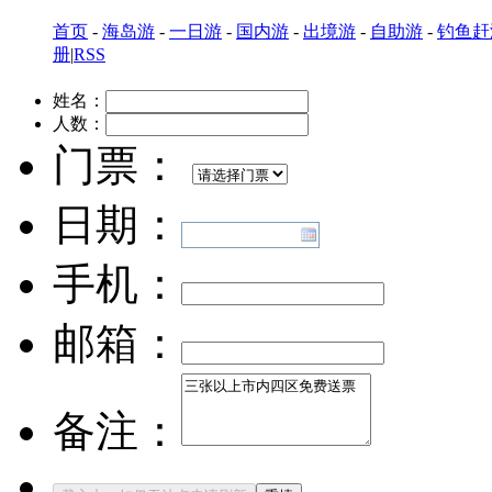
首页
-
海岛游
-
一日游
-
国内游
-
出境游
-
自助游
-
钓鱼赶
册
|
RSS
姓名：
人数：
门票：
日期：
手机：
邮箱：
备注：