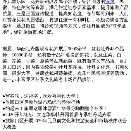
办儿童乐园、花卉展销以及民俗活动，结合周边的
温泉
、民
宿、特色美食等资源，满足旅游链条要素需求，提升旅游产品
质量。三是正面宣传报道，提高知名度。春节即将到来，人们
对赏花买花意愿强烈，要抓住这一有利时机，积极协调各方面
媒体，通过微信、抖音短视频等方式，使牡丹园成为“打卡圣
地”，促进旅游市场消费。
据悉，华酝牡丹园现有花卉展厅9000余平，盆栽牡丹48个品
种、10000多盆，还有数十品种名贵的鲜花，以及生菜、白
菜、芹菜、香菜、菠菜等盆栽蔬菜，既有颜值又有品质。自1
月18日起，园内将陆续举办牡丹花卉展、牡丹文化秀、书画长
廊、摄影大赛、健康盆栽果蔬采摘、欢乐年民俗表演等活动，
进一步丰富我区冬季文化旅游市场产品供给。
●写春联，送福字，欢欢喜喜过大年！
●旅顺口区启动旅游市场综合整治行动
●约起来！旅顺这家冰雪嘉年华带你嗨翻整个冬季！
●2020开年钜献 | 大连华酝牡丹园首届冬季牡丹花卉展
●旅顺口区开展2020年元旦前文化和旅游安全和市场秩序联合
大检查