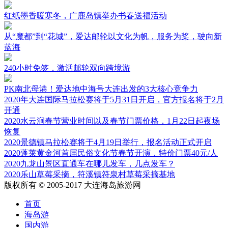
红纸墨香暖寒冬，广鹿岛镇举办书春送福活动
从“魔都”到“花城”，爱达邮轮以文化为帆，服务为桨，驶向新
蓝海
240小时免签，激活邮轮双向跨境游
PK南北母港！爱达地中海号大连出发的3大核心竞争力
2020年大连国际马拉松赛将于5月31日开启，官方报名将于2月
开通
2020水云涧春节营业时间以及春节门票价格，1月22日起夜场
恢复
2020景德镇马拉松赛将于4月19日举行，报名活动正式开启
2020蓬莱黄金河首届民俗文化节春节开演，特价门票40元/人
2020九龙山景区直通车在哪儿发车，几点发车？
2020乐山草莓采摘，符溪镇符泉村草莓采摘基地
版权所有 © 2005-2017 大连海岛旅游网
首页
海岛游
国内游